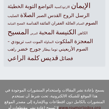
الإيمان
التوبة
التواضع
الخطيئة
الارثوذكسية
الصلاة
الرسل
الروح القدس
الصبر
الصليب
الصوم
الغفران
العائلة
الفائقة القداسة
الصيام
الفصح
القيامة
المسيح
الكنيسة
المحبة
الكاهن
المرض
المعجزة
الملكوت
تريودي -
الموت
المناولة
النعمة
جورج خضر
الصوم الأربعيني
راهب
توما بيطار
قديس
كلمة الراعي
فضائل
يسمح بإعادة نشر المقالات واستخدام المنشورات الموجودة في
هذا الموقع للشبكة الالكترونية، تحت شرط أن تستخدم
المنشورات بالكامل دون اقتطاعات وبالإشارة إلى مصدر الموقع
www.roumortodox.org
لا يُسمح إعادة نشر مقتطعات أو