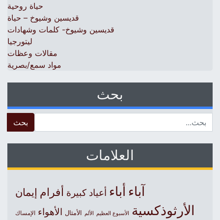
حياة روحية
قديسين وشيوخ – حياة
قديسين وشيوخ- كلمات وشهادات
ليتورجيا
مقالات وعظات
مواد سمع/بصرية
بحث
 for:
العلامات
آباء
أباء
أفرام
إيمان
أعياد كبيرة
الأرثوذكسية
الأهواء
الأمثال
الأسبوع العظيم
الإمساك
الألم