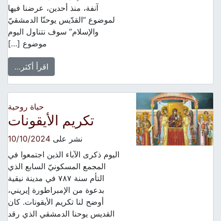
آنفة، منذ أحدين، عرضنا فيها
لموضوع “القدّيس يوحنّا الدمشقيّ
والإسلام” سوف نتناول اليوم
موضوع […]
اقرأ أكثر…
حياة روحية
تكريم الأيقونات
نشر على
10/10/2024
اليوم ذكرى الآباء الذين اجتمعوا في
المجمع المسكونيّ السابع الذي
التأم سنة ٧٨٧ في مدينة نيقية
بدعوة من الإمبراطورة إيريني،
أوضح لنا تكريم الأيقونات. كان
القديس يوحنا الدمشقي الذي رقد