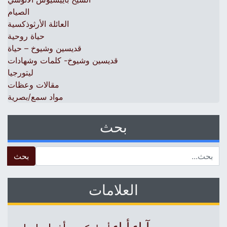
الصيام
العائلة الأرثوذكسية
حياة روحية
قديسين وشيوخ – حياة
قديسين وشيوخ- كلمات وشهادات
ليتورجيا
مقالات وعظات
مواد سمع/بصرية
بحث
 for:
العلامات