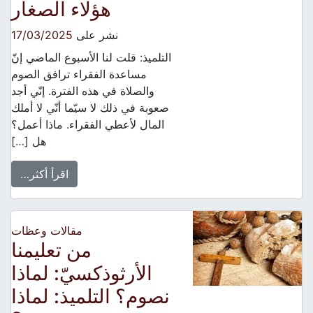
هؤلاء الصغار
نشر على
17/03/2025
التلميذ: قلت لنا الأسبوع الماضي إنّ
مساعدة الفقراء ترافق الصوم
والصلاة في هذه الفترة. إنّي أجد
صعوبة في ذلك لا سيّما أنّي لا أملك
المال لأعطي الفقراء. ماذا أعمل؟
هل […]
اقرأ أكثر…
مقالات وعظات
من تعليمنا
الأرثوذكسيّ: لماذا
نصوم؟ التلميذ: لماذا