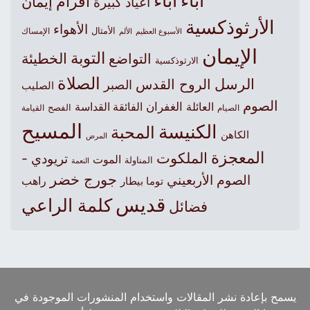
آباء
أباء
أفرام
إيمان
أعياد كبيرة
الأرثوذكسية
الأهواء
الأمثال
الأسبوع العظيم
الإمساك
الألم
الإيمان
التوبة
التواضع
الخطيئة
الارثوذكسية
الصلاة
الرسل
الروح القدس
الصبر
الصليب
الصوم
الغفران
العائلة
الفائقة القداسة
الصيام
الفصح
القيامة
المسيح
الكنيسة
المحبة
الكاهن
المرض
المعجزة
الملكوت
تريودي -
الموت
المناولة
النعمة
جورج خضر
الصوم الأربعيني
راهب
توما بيطار
قديس
كلمة الراعي
فضائل
يسمح بإعادة نشر المقالات واستخدام المنشورات الموجودة في