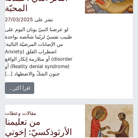
المحبّة
نشر على
27/03/2025
لو عرضنا النبيّ يونان اليوم على
طبيب نفسيّ لربّما شخّصه بواحدة
من الإصابات المرضيّة التالية:
اضطراب القلق (Anxiety
disorder) أو متلازمة إنكار الواقع
(Reality denial syndrome) أو
جنون الشكّ والاضطهاد […]
اقرأ أكثر…
مقالات وعظات
من تعليمنا
الأرثوذكسيّ: إخوتي