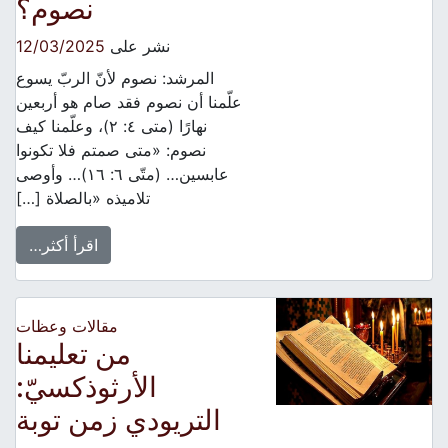
نصوم؟
نشر على
12/03/2025
المرشد: نصوم لأنّ الربّ يسوع
علّمنا أن نصوم فقد صام هو أربعين
نهارًا (متى ٤: ٢)، وعلّمنا كيف
نصوم: «متى صمتم فلا تكونوا
عابسين… (متّى ٦: ١٦)… وأوصى
تلاميذه «بالصلاة […]
اقرأ أكثر…
مقالات وعظات
من تعليمنا
الأرثوذكسيّ:
التريودي زمن توبة