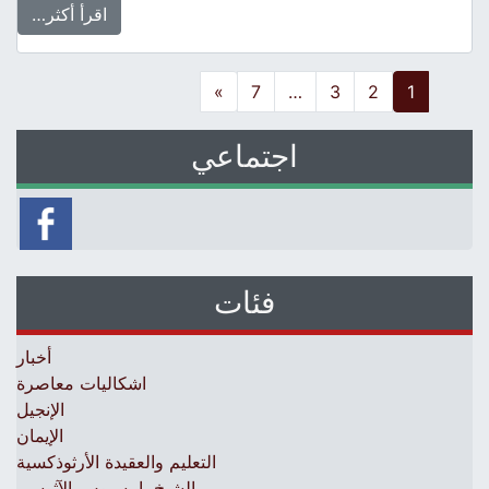
اقرأ أكثر…
Posts navigatio
»
7
…
3
2
1
اجتماعي
فئات
أخبار
اشكاليات معاصرة
الإنجيل
الإيمان
التعليم والعقيدة الأرثوذكسية
الشيخ باييسيوس الآثوسي