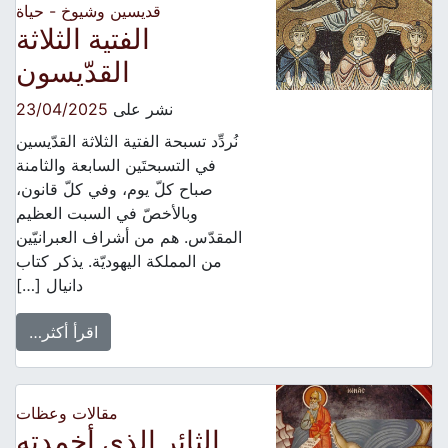
قديسين وشيوخ - حياة
الفتية الثلاثة
القدّيسون
نشر على
23/04/2025
نُردِّد تسبحة الفتية الثلاثة القدّيسين
في التسبحتَين السابعة والثامنة
صباح كلّ يوم، وفي كلّ قانون،
وبالأخصّ في السبت العظيم
المقدّس. هم من أشراف العبرانيّين
من المملكة اليهوديّة. يذكر كتاب
دانيال […]
اقرأ أكثر…
مقالات وعظات
الثائر الذي أخمدته