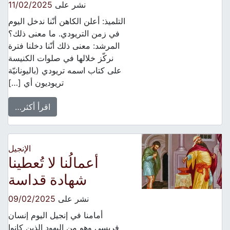
نشر على
11/02/2025
التلميذ: أعلن الكاهن أنّنا ندخل اليوم
في زمن التريودي. ما معنى ذلك؟
المرشد: معنى ذلك أنّنا دخلنا فترة
نركّز خلالها في صلوات الكنيسة
على كتاب اسمه تريودي (باليونانيّة
تريوديون أي […]
اقرأ أكثر…
الإنجيل
أعمالُنا لا تُعطينا
شهادة قداسة
نشر على
09/02/2025
أمامنا في إنجيل اليوم إنسان
فريسي وهو من اليهود الذين كانوا