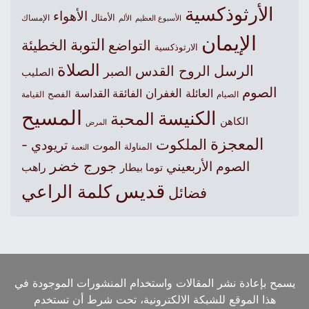
الأرثوذكسية
الأهواء
الأمثال
الأسبوع العظيم
الإمساك
الألم
الإيمان
التوبة
التواضع
الخطيئة
الارثوذكسية
الصلاة
الرسل
الروح القدس
الصبر
الصليب
الصوم
الغفران
العائلة
الفائقة القداسة
الصيام
الفصح
القيامة
المسيح
الكنيسة
المحبة
الكاهن
المرض
المعجزة
الملكوت
تريودي -
الموت
المناولة
النعمة
جورج خضر
الصوم الأربعيني
راهب
توما بيطار
قديس
كلمة الراعي
فضائل
يسمح بإعادة نشر المقالات واستخدام المنشورات الموجودة في
هذا الموقع للشبكة الالكترونية، تحت شرط أن تستخدم