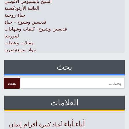
الشيخ باييسيوس الآثوسي
العائلة الأرثوذكسية
حياة روحية
قديسين وشيوخ – حياة
قديسين وشيوخ- كلمات وشهادات
ليتورجيا
مقالات وعظات
مواد سمع/بصرية
بحث
 for:
العلامات
آباء
أباء
أفرام
إيمان
أعياد كبيرة