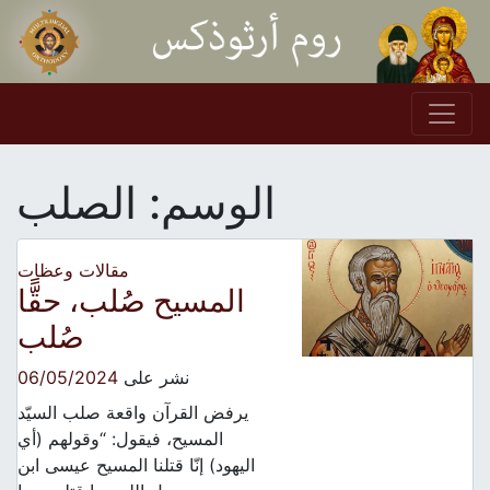
Skip to conten
Main Navigation
الوسم:
الصلب
مقالات وعظات
المسيح صُلب، حقًّا
صُلب
نشر على
06/05/2024
يرفض القرآن واقعة صلب السيّد
المسيح، فيقول: “وقولهم (أي
اليهود) إنّا قتلنا المسيح عيسى ابن