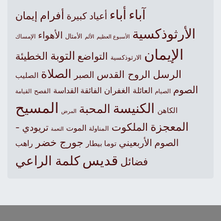
آباء
أباء
أفرام
إيمان
أعياد كبيرة
الأرثوذكسية
الأهواء
الأمثال
الأسبوع العظيم
الإمساك
الألم
الإيمان
التوبة
التواضع
الخطيئة
الارثوذكسية
الصلاة
الرسل
الروح القدس
الصبر
الصليب
الصوم
الغفران
العائلة
الفائقة القداسة
الصيام
الفصح
القيامة
المسيح
الكنيسة
المحبة
الكاهن
المرض
المعجزة
الملكوت
تريودي -
الموت
المناولة
النعمة
جورج خضر
الصوم الأربعيني
راهب
توما بيطار
قديس
كلمة الراعي
فضائل