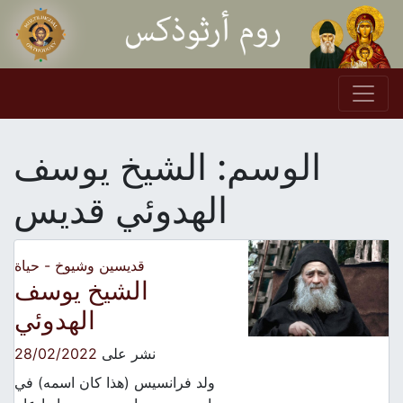
Skip to conten
Main Navigation
الوسم:
الشيخ يوسف
الهدوئي قديس
قديسين وشيوخ - حياة
الشيخ يوسف
الهدوئي
نشر على
28/02/2022
ولد فرانسيس (هذا كان اسمه) في