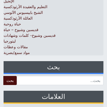
الإنجيل
التعليم والعقيدة الأرثوذكسية
الشيخ باييسيوس الآثوسي
العائلة الأرثوذكسية
حياة روحية
قديسين وشيوخ – حياة
قديسين وشيوخ- كلمات وشهادات
ليتورجيا
مقالات وعظات
مواد سمع/بصرية
بحث
 for:
العلامات