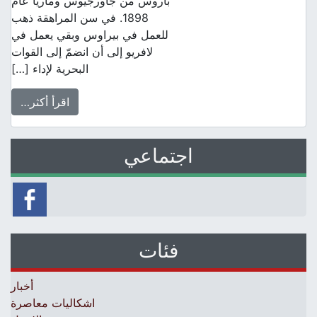
باروس من جاورجيوس وماريا عام
1898. في سن المراهقة ذهب
للعمل في بيراوس وبقي يعمل في
لافريو إلى أن انضمّ إلى القوات
البحرية لإداء […]
اقرأ أكثر…
اجتماعي
فئات
أخبار
اشكاليات معاصرة