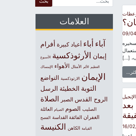
وعظات
العلامات
ان؟
09/0
آباء
أباء
تسخيره
أفرام
أعياد كبيرة
ستعمال
الأرثوذكسية
إيمان
ب، […]
الأسبوع
الأهواء
الأمثال
العظيم
الإمساك
الألم
كثر…
الإيمان
التواضع
الارثوذكسية
التوبة
الخطيئة
الرسل
الإنجيل
الصلاة
الروح القدس
الصبر
بعد
الصوم
الصليب
العائلة
الصيام
يقة
الغفران
الفائقة القداسة
الفصح
الكنيسة
16/02
الكاهن
القيامة