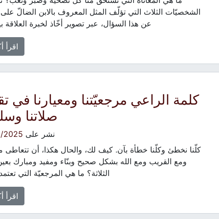
ما هي المعاناة التي تستحقّ منّا كلّ تضحية وصبر وتعب؟ ت
الشخصيّات الثلاث التي تؤلّف المثل المعروف بالابن الضالّ على ا
عن هذا السؤال، عبر تصوير أخّاذ لخبرة العلاقة ب
اقرأ أ
كلمة الراعي مرجعيّتنا ومعيارنا في تق
صلاتنا وسلو
نشر على
2/2025
كلّنا نخطئ وكلّنا خطأة بآن. كيف لك، والحال هكذا، أن تتعاطى م
ومع القريب ومع الله بشكل صحيح وبنّاء ومفيد ومبارك بعين
الثلاثة؟ ما هي المرجعيّة التي تعتمد
اقرأ أ