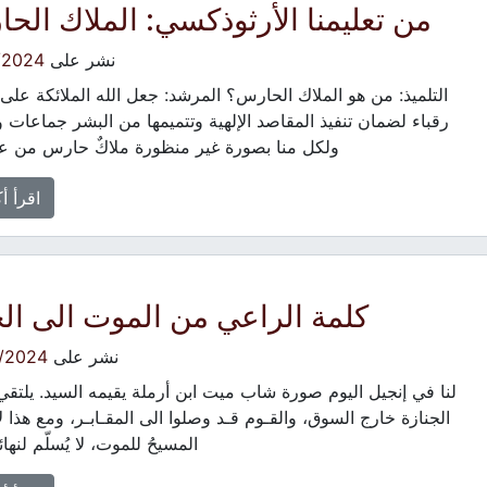
من تعليمنا الأرثوذكسي: الملاك الح
نشر على
/2024
التلميذ: من هو الملاك الحارس؟ المرشد: جعل الله الملائكة على
رقباء لضمان تنفيذ المقاصد الإلهية وتتميمها من البشر جماعات واف
ولكل منا بصورة غير منظورة ملاكٌ حارس من عن
اقرأ أ
كلمة الراعي من الموت الى الح
نشر على
/2024
لنا في إنجيل اليوم صورة شاب ميت ابن أرملة يقيمه السيد. يلتقي
الجنازة خارج السوق، والقـوم قـد وصلوا الى المقـابـر، ومع هذا لا 
المسيحُ للموت، لا يُسلّم لنها