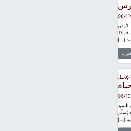
ارس
08/11
 الأرض
رادًا.
د […]
كثر…
الإنجيل
ياة
06/10
 السيد
يُسلّم
ئية […]