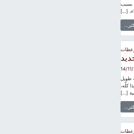
. بسبب
ء، […]
كثر…
وعظات
ديد
14/11
ت طويل
ا كلّه،
نية […]
كثر…
وعظات