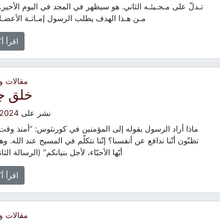
تـدلّ على مـجـيئـه الثاني. هو سيظهر في المجد في اليوم الأخير
مـن هـذا الهدف يطلب الرسول إمـاتـة الأعضـا
اقرأ أ
مقالات 
خلق ج
نشر على
/2024
ماذا أراد الرسول بقوله إلى المؤمنين في كورنثوس: “أمنذ وق
تظنّون أنّنا ندافع عن أنفسنا؟ إنّنا نتكلّم في المسيح عند الله. وهذ
أيّها الأحبّاء، لأجل بنيانكم” (الرسالة الثا
اقرأ أ
مقالات 