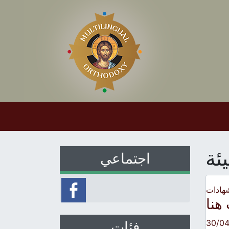
ئة
اجتماعي
هادات
 هنا
30/0
فئات