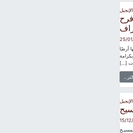
الإنجيل
فرح
راف
25/01
 أرضًا
بكرامة
ات […]
كثر…
الإنجيل
سيح
15/12
لمسيـح