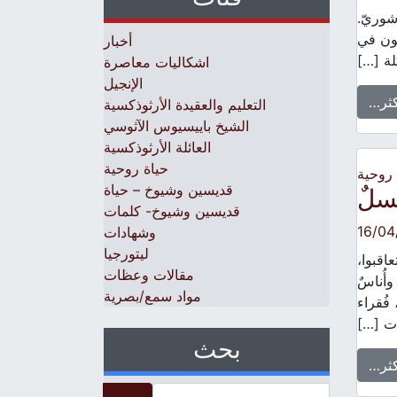
شوريّ.
ّون في
أخبار
لة […]
اشكاليات معاصرة
الإنجيل
كثر…
التعليم والعقيدة الأرثوذكسية
الشيخ باييسيوس الآثوسي
العائلة الأرثوذكسية
حياة روحية
 روحية
قديسين وشيوخ – حياة
سلٌ
قديسين وشيوخ- كلمات
16/04
وشهادات
ليتورجيا
اقبوا،
مقالات وعظات
أُناسٌ
مواد سمع/بصرية
فُقراء
ات […]
بحث
كثر…
Search for: