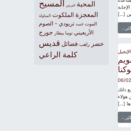
ساعدنا
المسيح
المحبة
المرض
لإجابة
المعجزة
ين […]
الملكوت
المناولة
تريودي - الصوم
الموت
النعمة
كثر…
جورج
الأربعيني
توما بيطار
قديس
خضر
فضائل
راهب
الإنجيل
كلمة الراعي
ويم
كنا
06/0
ع ذاتك
 هؤلاء
ها […]
كثر…