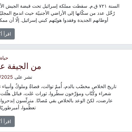
السنة ٧٢١ ق.م. سقطت مملكة إسرائيل تحت قبضة الجيش الأ
رُحِّل عدد من سكّانها إلى الأراضي الأجنبيّة حيث اندمج المجلي
أوطانهم الجديدة وفقدوا هويّتهم كبني إسرائيل. إلّا أن ممك
اقرأ أ
حياة
من الجيفة ع
نشر على
/2025
تاريخ الخلاص مخضّب بالدم، أُممٌ توالت، قضاةٌ وملوكٌ وأنبياء تع
شعراء وكُتّاب ومؤرِّخون سطّروا، ثورات عَلت، قبائل هلّلت و
عارضت، لكنّ الوعد بالخلاص بقي مُصانًا. مترئِّسون اِندحروا، 
تعظَّموا، أمبرطوريّ
اقرأ أ