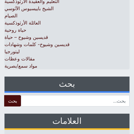
التعليم والعقيدة الأرثوذكسية
الشيخ باييسيوس الآثوسي
الصيام
العائلة الأرثوذكسية
حياة روحية
قديسين وشيوخ – حياة
قديسين وشيوخ- كلمات وشهادات
ليتورجيا
مقالات وعظات
مواد سمع/بصرية
بحث
 for:
العلامات