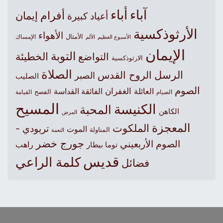
آباء
أباء
أفرام
إيمان
أعياد كبيرة
الأرثوذكسية
الأهواء
الأمثال
الأسبوع العظيم
الإمساك
الألم
الإيمان
التوبة
التواضع
الخطيئة
الارثوذكسية
الصلاة
الرسل
الروح القدس
الصبر
الصليب
الصوم
الغفران
العائلة
الفائقة القداسة
الصيام
الفصح
القيامة
المسيح
الكنيسة
المحبة
الكاهن
المرض
المعجزة
الملكوت
تريودي -
الموت
المناولة
النعمة
جورج خضر
الصوم الأربعيني
راهب
توما بيطار
قديس
كلمة الراعي
فضائل