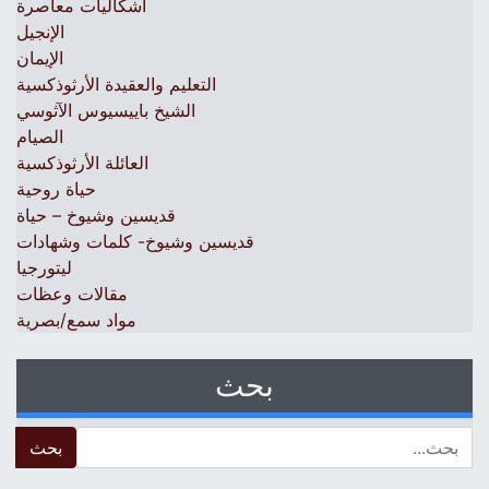
اشكاليات معاصرة
الإنجيل
الإيمان
التعليم والعقيدة الأرثوذكسية
الشيخ باييسيوس الآثوسي
الصيام
العائلة الأرثوذكسية
حياة روحية
قديسين وشيوخ – حياة
قديسين وشيوخ- كلمات وشهادات
ليتورجيا
مقالات وعظات
مواد سمع/بصرية
بحث
 for: