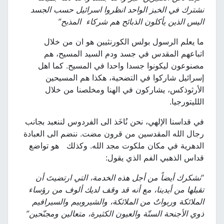
نشترك في الخبز الواحد انظروا اسرائيل حسب الجسد
اليس الذين يأكلون الذبائح هم شركاء المذبح”
ما يعلم الرسول بولس الكورنثيين هو ان من خلال
اتباعهم المقدس في جسد ودم السيد المسيح، هم
مصنوعون ليكونوا جسدا واحدا في المسيح. كما اهل
إسرائيل شاركوا في التضحية، هكذا هم المسيحين
الأرثوذكس، يشاركون في الهنا ومخلصنا من خلال
اللليتورجيا.
في قداسنا الإلهي، نحن نُاخَذ الى الفردوس لننعبد بجانب
رجال الله المقدسين من قرون مضت. ننضم الى العبادة
الدهرية في مكان ملكوت مجد الله. وكذلك هو تواضع
قداس الذهبي الفم الذي يقول:
“
نشكرك أيضاً من أجل هذه الخدمة، التي ارتضيتَ أن
تقبلها من أيدينا، مع أنه قد وقف لديك ألوف من رؤساء
الملائكة وربواتٌ من الملائكة، والشيروبيم والسيرافيم
ذوي الأجنحة الستّة والعيون الكثيرة، متعالين ومجنّحين”