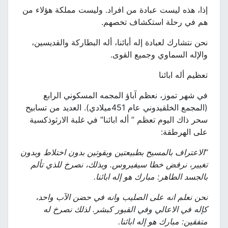
إذا، هذه ليست عبادة من افراد. وليست مملكة هؤلاء من
هم في رحلة استكشاف تخصهم.
نحن نتشارك لعبادة إله أبائنا، أله البطاركة والقديسين،
والإله السماوي وجميع القوى.
تعظيم أله ابائنا
في شهر تموز، نعظم آباؤ المجمه المسكوني الرابع
(المجمع الخلقيدوني عام 451ميلادي). العديد من تسابيح
سحر ذاك اليوم تعظم ” أله ابائنا” في غلبة الارثوذكسية
على الهرطقة:
“الاعتراف بالمسيح بطبيعتين وبقوتين بدون اختلاط وبدون
تغيير، نرفض خطا سيفيروس. وبذلك، نصرخ للذي تألم
بالجسد
الطاهر: مبارك هو إله ابائنا.
نحن نعلم انه على الصليب وانه في حضن الآب واحد،
كإله في الاعالي وفي القبور كبشر. لذلك نصرخ له
متفقين:
مبارك هو إله ابائنا.