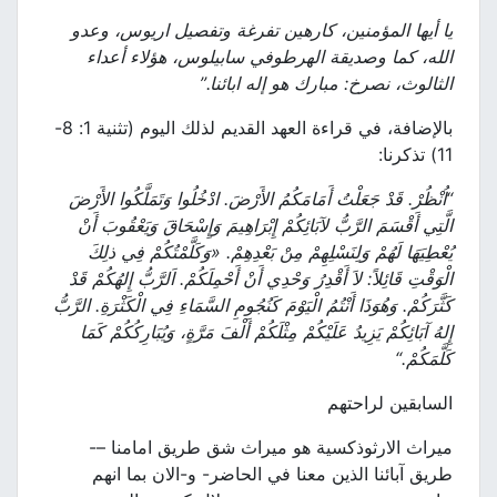
يا أيها المؤمنين، كارهين تفرغة وتفصيل اريوس، وعدو
الله، كما وصديقة الهرطوفي سابيلوس، هؤلاء أعداء
الثالوث، نصرخ:
مبارك هو إله ابائنا.”
بالإضافة، في قراءة العهد القديم لذلك اليوم (تثنية 1: 8-
11) تذكرنا:
“اُنْظُرْ. قَدْ جَعَلْتُ أَمَامَكُمُ الأَرْضَ. ادْخُلُوا وَتَمَلَّكُوا الأَرْضَ
الَّتِي أَقْسَمَ الرَّبُّ لآبَائِكُمْ إِبْرَاهِيمَ وَإِسْحَاقَ وَيَعْقُوبَ أَنْ
يُعْطِيَهَا لَهُمْ وَلِنَسْلِهِمْ مِنْ بَعْدِهِمْ
.
«
وَكَلَّمْتُكُمْ فِي ذلِكَ
الْوَقْتِ قَائِلاً: لاَ أَقْدِرُ وَحْدِي أَنْ أَحْمِلَكُمْ
.
اَلرَّبُّ إِلهُكُمْ قَدْ
كَثَّرَكُمْ. وَهُوَذَا أَنْتُمُ الْيَوْمَ كَنُجُومِ السَّمَاءِ فِي الْكَثْرَةِ
.
الرَّبُّ
إِلهُ آبَائِكُمْ يَزِيدُ عَلَيْكُمْ مِثْلَكُمْ أَلْفَ مَرَّةٍ، وَيُبَارِكُكُمْ كَمَا
كَلَّمَكُمْ
.
“
السابقين لراحتهم
ميراث الارثوذكسية هو ميراث شق طريق امامنا –-
طريق آبائنا الذين معنا في الحاضر- و-الان بما انهم