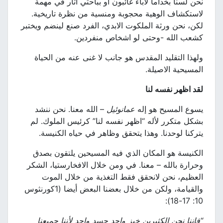
نحن لسنا بخداما لآباء غائبون أو بباحثي آثار في مهمة
لاستكشاف الوهية محجوبة ومنسية من نظرة تاريخية.
لكن، نحن ورثة الملكوت الابدي، الفرد صنع لينضم ويختبر
كشعب الله -وحتى لو اشخاص منفردين.
ولهذا التقليد المقدس هو جانب لا غنى عنه من الحياة
المسيحية الاصيلة.
لقد اظهر نفسه لنا
يسوع المسيح هو إله
عمانوئيل
– الله معنا. نحن ننشد
بشكل متكرر لأله “اظهر نفسه لنا” كرئيس الملوك. لم
يتركنا لوحدنا. وهذا يتحقق وظاهر في حياه الكنيسة.
الكنيسة هو المكان الذي فيه المسيحين يلتقون بصدق
وحرارة بالله – معنا. في ومن خلال الافخارستيا، الشكر
العظيم، نحن لانحقق فقط التغذية من خلال الموت
والقيامة، ولكن من خلال بعضنا البعض أيضا (1كورنثوس
10: 17-18):
“فإننا نحن الكثيرين خبز واحد جسد واحد لأننا جميعنا