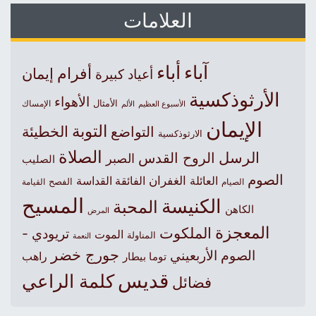
العلامات
آباء
أباء
أفرام
إيمان
أعياد كبيرة
الأرثوذكسية
الأهواء
الأمثال
الأسبوع العظيم
الإمساك
الألم
الإيمان
التوبة
التواضع
الخطيئة
الارثوذكسية
الصلاة
الرسل
الروح القدس
الصبر
الصليب
الصوم
الغفران
العائلة
الفائقة القداسة
الصيام
الفصح
القيامة
المسيح
الكنيسة
المحبة
الكاهن
المرض
المعجزة
الملكوت
تريودي -
الموت
المناولة
النعمة
جورج خضر
الصوم الأربعيني
راهب
توما بيطار
قديس
كلمة الراعي
فضائل