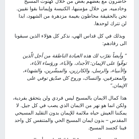
حاضرون مع بعضهم بعض من خلال كهنوت المسيح
وخادميه. من خلال مؤمنيها، الكنيسة وإيماننا بقوا نقيين.
نحن بالحقيقة محاطون بغيمة مزدهرة من الشهود، ابدا
لن تترك لوحدها.
وبذلك في كل قداس الهي، نذكر كل هؤلاء الذين سبقونا
الى رقادهم:
” وأيضاً نقرّب لك هذه العبادة الناطقة من أجل الّذين
توفّوا على الإيمان: الأجداد، والآباء، ورؤساء الآباء،
والأنبياء، والرسل، والكارزين، والمبشّرين، والشهداء،
والمعترفين، والنساك، وروح كل صدّيق توفي على
الإيمان
.
“
هذا كمال الايمان بالمسيح ليس فردي ولن يتحقق بفردية،
ولكن انما هو نهر من الايمان الذي يصب في كل جيل. لا
يمكننا العيش حياه ملائمة للإيمان بدون التقليد المسيحي
المقدس – بدون ايمان المسيح الحي والمتنفس كل واحد
فينا كجسد المسيح.