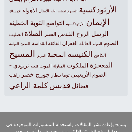
الأرثوذكسية
الأهواء
الأمثال
الأسبوع العظيم
الإمساك
الألم
الإيمان
التوبة
التواضع
الخطيئة
الارثوذكسية
الصلاة
الرسل
الروح القدس
الصبر
الصليب
الصوم
الغفران
العائلة
الفائقة القداسة
الصيام
الفصح
القيامة
المسيح
الكنيسة
المحبة
الكاهن
المرض
المعجزة
الملكوت
تريودي -
الموت
المناولة
النعمة
جورج خضر
الصوم الأربعيني
راهب
توما بيطار
قديس
كلمة الراعي
فضائل
يسمح بإعادة نشر المقالات واستخدام المنشورات الموجودة في
هذا الموقع للشبكة الالكترونية، تحت شرط أن تستخدم