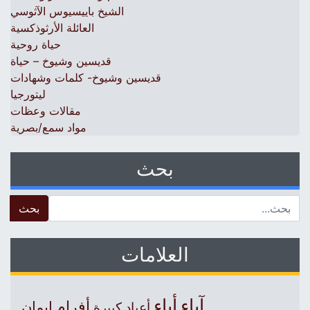
الشيخ باييسيوس الآثوسي
العائلة الأرثوذكسية
حياة روحية
قديسين وشيوخ – حياة
قديسين وشيوخ- كلمات وشهادات
ليتورجيا
مقالات وعظات
مواد سمع/بصرية
بحث
 for:
العلامات
آباء
أباء
أفرام
إيمان
أعياد كبيرة