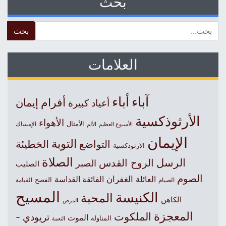
بحث
 for:
العلامات
آباء
أباء
أفرام
إيمان
أعياد كبيرة
الأرثوذكسية
الأهواء
الأمثال
الأسبوع العظيم
الإمساك
الألم
الإيمان
التوبة
التواضع
الخطيئة
الارثوذكسية
الصلاة
الرسل
الروح القدس
الصبر
الصليب
الصوم
الغفران
العائلة
الفائقة القداسة
الصيام
الفصح
القيامة
المسيح
الكنيسة
المحبة
الكاهن
المرض
المعجزة
الملكوت
تريودي -
الموت
المناولة
النعمة