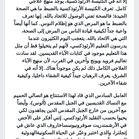
إلا أنه في الكنيسة الأرثوذكسية، يوجد منهج علاجي
كامل
.
تعرف الكنيسة الأرثوذكسية بالضبط ما هي الصحة
الجيدة؛ فالصحة تعني الوصول للاتحاد بالله
.
إنها تعرف
بالضبط ما هو المرض الذي هو إظلام النوس
.
كما أنها أيضاً
واعية جداً لكيفية قيادة الناس من المرض إلى الصحة،
التي هي الاتحاد بالله
.
يتعجب اليوم الكثيرون عندما
يدرسون التعليم الأرثوذكسي، لأنهم لم يتخيلوا قط أن مثل
هذا التعليم موجود في كتابات الآباء القديسين
.
لقد سادت
تعاليم فرويد ويونج وآخرين في الغرب، لأن منهج الآباء
العلاجي الكامل ذلك لم يكن موجوداً هناك
.
إلا أنه في
الشرق، يعرف الرهبان جيداً كيفية الشفاء داخليا، وكيفية
شفاء الآخرين
.
العامل السادس الذي قاد لهذا الاستنتاج هو اتصالي الحميم
مع النساك القديسين في الجبل المقدس
(
آثوس
)
، وأيضاً
مع آخرين من خارج الجبل المقدس الذين يجاهدون لكي
يحيوا بحسب التقليد الأرثوذكسي
.
إنني أفكر على الأخص
في الأرشمندريت صوفرونيوسساخاروف الذي عاش في
إنجلترا، والذي اختبر وعبّر عن الحياة السكونيةالهدوئية