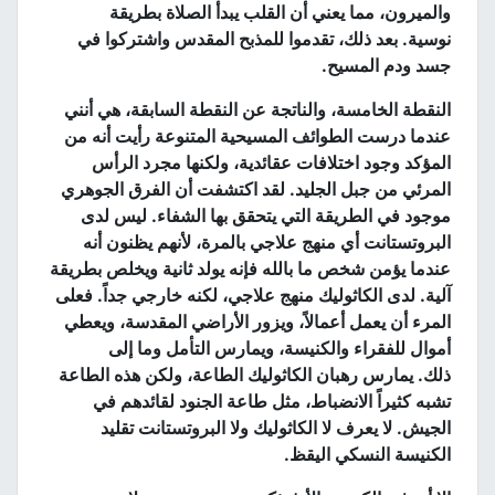
والميرون، مما يعني أن القلب يبدأ الصلاة بطريقة
نوسية
.
بعد ذلك، تقدموا للمذبح المقدس واشتركوا في
جسد ودم المسيح
.
النقطة الخامسة، والناتجة عن النقطة السابقة، هي أنني
عندما درست الطوائف المسيحية المتنوعة رأيت أنه من
المؤكد وجود اختلافات عقائدية، ولكنها مجرد الرأس
المرئي من جبل الجليد
.
لقد اكتشفت أن الفرق الجوهري
موجود في الطريقة التي يتحقق بها الشفاء
.
ليس لدى
البروتستانت أي منهج علاجي بالمرة، لأنهم يظنون أنه
عندما يؤمن شخص ما بالله فإنه يولد ثانية ويخلص بطريقة
آلية
.
لدى الكاثوليك منهج علاجي، لكنه خارجي جداً
.
فعلى
المرء أن يعمل أعمالاً، ويزور الأراضي المقدسة، ويعطي
أموال للفقراء والكنيسة، ويمارس التأمل وما إلى
ذلك
.
يمارس رهبان الكاثوليك الطاعة، ولكن هذه الطاعة
تشبه كثيراً الانضباط، مثل طاعة الجنود لقائدهم في
الجيش
.
لا يعرف لا الكاثوليك ولا البروتستانت تقليد
الكنيسة النسكي اليقظ
.