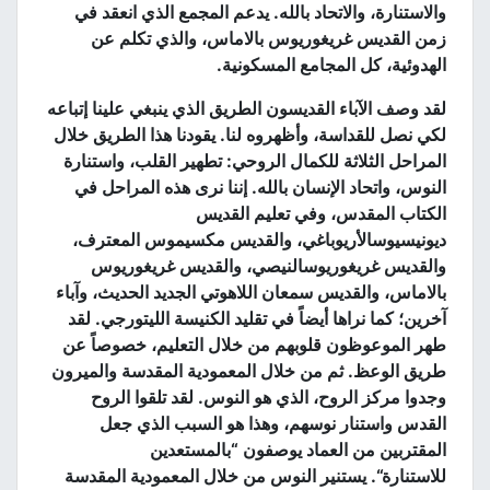
والاستنارة، والاتحاد بالله
.
يدعم المجمع الذي انعقد في
زمن القديس غريغوريوس بالاماس، والذي تكلم عن
الهدوئية، كل المجامع المسكونية
.
لقد وصف الآباء القديسون الطريق الذي ينبغي علينا إتباعه
لكي نصل للقداسة، وأظهروه لنا
.
يقودنا هذا الطريق خلال
المراحل الثلاثة للكمال الروحي
:
تطهير القلب، واستنارة
النوس، واتحاد الإنسان بالله
.
إننا نرى هذه المراحل في
الكتاب المقدس، وفي تعليم القديس
ديونيسيوسالأريوباغي، والقديس مكسيموس المعترف،
والقديس غريغوريوسالنيصي، والقديس غريغوريوس
بالاماس، والقديس سمعان اللاهوتي الجديد الحديث، وآباء
آخرين؛ كما نراها أيضاً في تقليد الكنيسة الليتورجي
.
لقد
طهر الموعوظون قلوبهم من خلال التعليم، خصوصاً عن
طريق الوعظ
.
ثم من خلال المعمودية المقدسة والميرون
وجدوا مركز الروح، الذي هو النوس
.
لقد تلقوا الروح
القدس واستنار نوسهم، وهذا هو السبب الذي جعل
المقتربين من العماد يوصفون
“
بالمستعدين
للاستنارة
“.
يستنير النوس من خلال المعمودية المقدسة