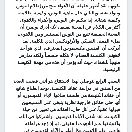
تكونها
.
لقد أظهر حقيقة أن الأهواء تنتج من إظلام النوس
وتتولد عنه، وبالتالي حلل ماهية النوس، وكيفية إظلامه،
وكيفية شفائه
.
إنه يتكلم عن النوس، والأهواء واللاهوى
أكثر من الكلام عن المحبة نفسها، لأنه أدرك بوضوح أن
المحبة الحقيقية تنبع من النوس المستنير ومن اللاهوى،
بملء المعنى النسكي والأرثوذكسي الذي للكلمة
.
لقد
أدركت أن القديس مكسيموس المعترف، الذي هو أحد
لاهوتيي الكنيسة العظام، لا يتكلم فلسفياً ولكنه يمارس
منهجاً للشفاء، حيث أنه يؤمن أن هذه هي مهمة الكنيسة
الرئيسية
.
السبب الرابع لتوصلي لهذا الاستنتاج هو أنني قضيت العديد
من السنين في دراسة عقائد الكنيسة
.
يوجد انطباع شائع
أن عقائد الكنيسة هي فلسفة صاغها الآباء القديسون، أو
أنها حتى حقائق خارجية نظرية ينبغي على المسيحيين
قبولها عقلياً
.
على كل حال، العقائد هي تعبير عن حياة
الكنيسة
.
لقد شُفي الآباء القديسون، واشتركوا في الله،
واكتشفوا علم اللاهوت الحقيقي
.
ثم إذ وُجد هراطقة
هاجموا علم اللاهوت هذا، أظهره الآباء القديسون في