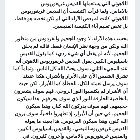
اللاهوتي التي يستعملها القديس غريغوريوس
بالاماس
.
ولما قرأت اكتشفت أن القديس غريغوريوس
اللاهوتي كانت له بعض الآراء التي لم تكن تخصه هو فقط،
بل تخص تعليم آباء الكنيسة القديسين
.
بحسب هذه الآراء، لا وجود للجحيم والفردوس من منظور
الله ولكن من وجهة نظر الإنسان فقط
.
فالله لم يخلق
الجحيم، لأنه لم يفعل أي شيء رديء كما يقول القديس
باسيليوس الكبير
.
يقول القديس غريغوريوس اللاهوتي أنه
عند المجيء الثاني، سوف يحبّ الله كل الناس
.
وتماماً كما
تشرق الشمس الآن على الأبرار والأشرار، هكذا عندئذ
سوف يرسل نعمته للكل، للخطأة كما للأبرار
.
لكن حيث
أن الأشرار لم يكتسبوا النور الروحي، فهم سوف يشعرون
بالخاصية الحارقة للنور الذي سوف يحرقهم
.
هذا سيكون
جحيمهم
.
فهم سوف يدركون الله كنار، وهذا سيكون
الجحيم، في حين أن الأبرار، إذ تطهروا داخلياً، سوف يرون
الله كنور، وهذا سيكون الفردوس
.
هذا بعينه ما يقوله
القديس غريغوريوسالنيصي، والقديس باسيليوس الكبير،
والقديس غريغوريوس بالاماس، وآخرون كثيرون
.
في