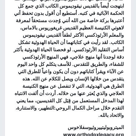
ابتهجت أيضاً بالقديس نيقوديموس الكاتب الذي جمع كل
الحكمة الآبائية في كتبه
.
أستطيع أن أقول بدون تحفظ أني
أعتبرها بركة خاصة من الله أنني وُجدت مستحقاً لمعرفة
لاهوتي الكنيسة العظيم القديس غريغوريوس بالاماس،
والمعلم الأرثوذكسي الأكثر لطفاً القديس نيقوديموس
الكاتب
.
لقد رأيت في كتاباتهما أن الحياة الهدوئية تشكل
أساس التقليد الأرثوذكسي
.
لو فحصنا الحياة الهدوئية بأكثر
دقة لوجدنا أنها منهج علاجي، فهي المنهج الأرثوذكسي
للشفاء، والطريق للتقدس
.
للأسف يتكلم كل واحد اليوم
عن الآباء ويقرأ كتاباتهم دون أن يكون واعياً للطرق التي
يتقدس من خلالها الإنسان ويصل للكلام عن الله
.
هذه
الطرق هي الهدوئية، التي لا تنفصل عن منهج الكنيسة
العلاجي والذي يُعبَر عنها من خلاله
.
أردت أن ألفت الانتباه
لهذا المدخل المستعمل من قِبَل كل القديسين، مما يعني
التقدم خلال مراحل الكمال الروحي
:
التطهير، والاستنارة،
والاتحاد بالله
.
الميتروبوليتييروثيوسفلاخوس
www.orthodoxlegacy.org