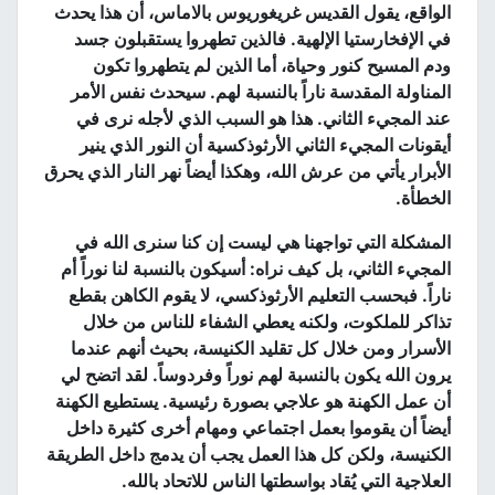
الواقع، يقول القديس غريغوريوس بالاماس، أن هذا يحدث
في الإفخارستيا الإلهية
.
فالذين تطهروا يستقبلون جسد
ودم المسيح كنور وحياة، أما الذين لم يتطهروا تكون
المناولة المقدسة ناراً بالنسبة لهم
.
سيحدث نفس الأمر
عند المجيء الثاني
.
هذا هو السبب الذي لأجله نرى في
أيقونات المجيء الثاني الأرثوذكسية أن النور الذي ينير
الأبرار يأتي من عرش الله، وهكذا أيضاً نهر النار الذي يحرق
الخطأة
.
المشكلة التي تواجهنا هي ليست إن كنا سنرى الله في
المجيء الثاني، بل كيف نراه
:
أسيكون بالنسبة لنا نوراً أم
ناراً
.
فبحسب التعليم الأرثوذكسي، لا يقوم الكاهن بقطع
تذاكر للملكوت، ولكنه يعطي الشفاء للناس من خلال
الأسرار ومن خلال كل تقليد الكنيسة، بحيث أنهم عندما
يرون الله يكون بالنسبة لهم نوراً وفردوساً
.
لقد اتضح لي
أن عمل الكهنة هو علاجي بصورة رئيسية
.
يستطيع الكهنة
أيضاً أن يقوموا بعمل اجتماعي ومهام أخرى كثيرة داخل
الكنيسة، ولكن كل هذا العمل يجب أن يدمج داخل الطريقة
العلاجية التي يُقاد بواسطتها الناس للاتحاد بالله
.