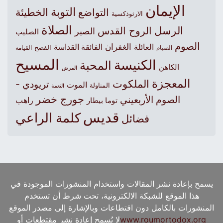
الإيمان
التوبة
التواضع
الخطيئة
الارثوذكسية
الصلاة
الرسل
الروح القدس
الصبر
الصليب
الصوم
الغفران
العائلة
الفائقة القداسة
الصيام
الفصح
القيامة
المسيح
الكنيسة
المحبة
الكاهن
المرض
المعجزة
الملكوت
تريودي -
الموت
المناولة
النعمة
جورج خضر
الصوم الأربعيني
راهب
توما بيطار
قديس
كلمة الراعي
فضائل
يسمح بإعادة نشر المقالات واستخدام المنشورات الموجودة في
هذا الموقع للشبكة الالكترونية، تحت شرط أن تستخدم
المنشورات بالكامل دون اقتطاعات وبالإشارة إلى مصدر الموقع
www.roumortodox.org
لا يُسمح إعادة نشر مقتطعات أو