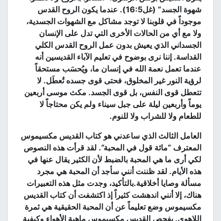
شهوة الجسد
” (
غل
16:5).
عندما يكون الروح القدس
موجوداً في قلوبنا لا توجد مشاكل مع الشهوات الجسدية،
ولا مع أي من الحالات الأخرى التي تدل على الإنسان
الجسداني الذي يعيش بدون عمل الروح القدس الكلي
القداسة
.
إننا نرى بوضوح في تعليم الآباء القديسين أنه
عندما تعمل نعمة الله في إنسان ما، ويُحسَب مستحقاً
لرؤية النور غير المخلوق، فحتى قوى جسده تُعطَل
.
لا
تتعطل قوى النفس، بل قوى الجسد
.
مكث موسى أربعين
يوماً وأربعين ليلة على جبل سيناء ولم يكن محتاجاً لا
للطعام ولا للشراب ولا للنوم
.
العامل الثالث الذي ساعدني هو كتاب القديس مكسيموس
المعترف
“
مائة قول في المحبة
“.
لقد قرأت هذه النصوص
لكي أرى ما هي المحبة بالضبط لأن الكثير يقال عنها في
هذه الأيام
.
لقد ظننت أنني سأجد أن المحبة هي مجرد
مسألة وصايا أخلاقية
.
بالتأكيد، وجدت مثل هذه التعبيرات
هناك، إلا أنني اندهشت كثيراً إذ اكتشفت أن كتاب القديس
مكسيموس وضع تعليماً عن أن المحبة الحقيقية هي ثمرة
اللاهوى
.
يفحص القديس مكسيموس ماهية الأهواء وكيفية