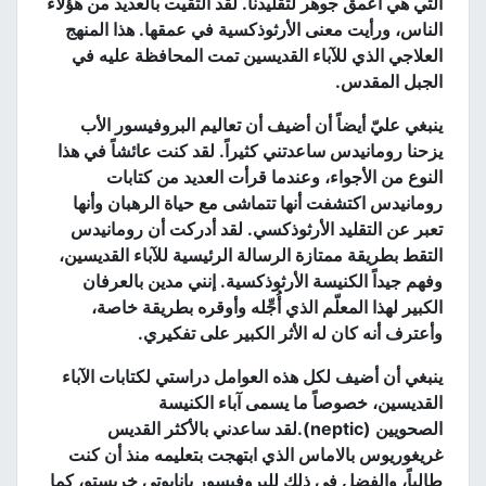
التي هي أعمق جوهر لتقليدنا
.
لقد التقيت بالعديد من هؤلاء
الناس، ورأيت معنى الأرثوذكسية في عمقها
.
هذا المنهج
العلاجي الذي للآباء القديسين تمت المحافظة عليه في
الجبل المقدس
.
ينبغي عليّ أيضاً أن أضيف أن تعاليم البروفيسور الأب
يزحنا رومانيدس ساعدتني كثيراً
.
لقد كنت عائشاً في هذا
النوع من الأجواء، وعندما قرأت العديد من كتابات
رومانيدس اكتشفت أنها تتماشى مع حياة الرهبان وأنها
تعبر عن التقليد الأرثوذكسي
.
لقد أدركت أن رومانيدس
التقط بطريقة ممتازة الرسالة الرئيسية للآباء القديسين،
وفهم جيداً الكنيسة الأرثوذكسية
.
إنني مدين بالعرفان
الكبير لهذا المعلّم الذي أُجِّله وأوقره بطريقة خاصة،
وأعترف أنه كان له الأثر الكبير على تفكيري
.
ينبغي أن أضيف لكل هذه العوامل دراستي لكتابات الآباء
القديسين، خصوصاً ما يسمى آباء الكنيسة
الصحويين
(
neptic
).
لقد ساعدني بالأكثر القديس
غريغوريوس بالاماس الذي ابتهجت بتعليمه منذ أن كنت
طالباً، والفضل في ذلك للبروفيسور بانايوتي خريستو، كما