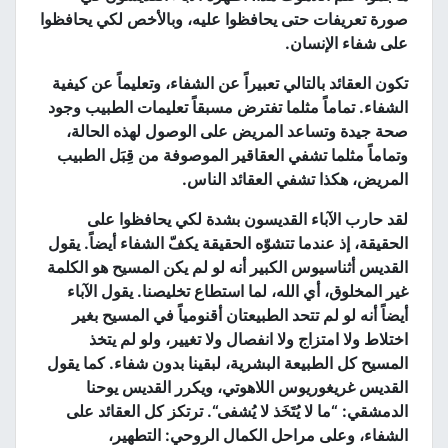
صورة تعريفات حتى يحافظوا عليه، وبالأخص لكي يحافظوا
على شفاء الإنسان
.
تكون العقائد بالتالي تعبيراً عن الشفاء، وتعليماً عن كيفية
الشفاء
.
تماماً مثلما تفترض مسبقاً تعليمات الطبيب وجود
صحة جيدة وتساعد المريض على الوصول لهذه الحالة،
وتماماً مثلما تشفي العقاقير الموصوفة من قِبَل الطبيب
المريض، هكذا تشفي العقائد الناس
.
لقد حارب الآباء القديسون بشدة لكي يحافظوا على
الحقيقة، إذ عندما تتشوّه الحقيقة يكفّ الشفاء أيضاً
.
يقول
القديس أثناسيوس الكبير أنه لو لم يكن المسيح هو الكلمة
غير المخلوق، أي الله، لما استطاع تخليصنا
.
يقول الآباء
أيضاً أنه لو لم تتحد الطبيعتان أقنومياً في المسيح بغير
اختلاط ولا امتزاج ولا انفصال ولا تغيير، ولو لم يتخذ
المسيح كل الطبيعة البشرية، لبقينا بدون شفاء
.
كما يقول
القديس غريغوريوس اللاهوتي، ويكرر القديس يوحنا
الدمشقي
: “
ما لا يُتَخَذ لا يُشفى
“.
ترتكز كل العقائد على
الشفاء، وعلى مراحل الكمال الروحي
:
التطهير،