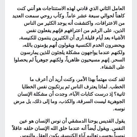
العامل الثاني الذي قادني لهذه الاستنتاجات هو أنني كنت
كاهناً لحوالي سبعة عشر عاماً
.
وكأب روحي سمعت العديد
من الاعترافات، واكتشفت أنه يوجد الكثير من الناس
الذين، على الرغم من اعترافهم فإنهم يفعلون نفس
الأشياء بعد أيام قليلة
.
أرى أن الكثيرين ينتمون للكنيسة،
ويحضرون الخدم الكنسية ويقولون أنهم يؤمنون بالله،
ولكنهم عندما يواجهون مشكلة يلجئون للذين يمارسون
السحر
.
إنهم مسيحيون ظاهرياً، ولكنهم جوهرياً لم يحصلوا
على الشفاء
.
لقد كنت مهتماً بهذا الأمر، وكنت أريد أن أعرف ما
الخطب
.
لماذا يعترف الناس ثم يرتكبون نفس الخطايا
ثانية؟ إذ درست كتابات الآباء، وجدت أن مشكلة الإنسان
الجوهرية ليست السرقة، والكذب، وما إلى ذلك، بل مرض
نوسه
.
يقول القديس يوحنا الدمشقي أن نوس الإنسان هو عين
النفس
.
ويقول أيضاً أنه عندما خلق الله الإنسان خلقه عاقلاً
نوسياً
.
بحسب تعاليم آباء الكنيسة، يكون العقل والنوس