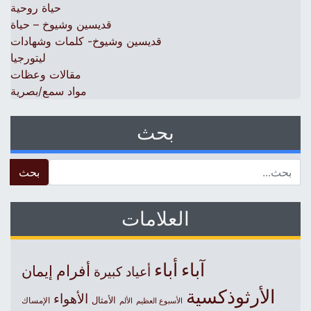
حياة روحية
قديسين وشيوخ – حياة
قديسين وشيوخ- كلمات وشهادات
ليتورجيا
مقالات وعظات
مواد سمع/بصرية
بحث
 for:
العلامات
آباء
أباء
أفرام
إيمان
أعياد كبيرة
الأرثوذكسية
الأهواء
الأمثال
الأسبوع العظيم
الإمساك
الألم