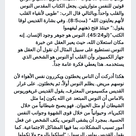
قوتين للنفس متوازيتين
.
يجعل الكتاب المقدس النوس
والقلب واحداً
.
وبالتالي قال الرب
: “
طوبى لأنقياء القلب
لأنهم يعاينون الله
” (
مت
8:5).
وفي بشارة القديس لوقا
يقول
:”
حينئذ فتح ذهنهم ليفهموا
الكتب
“(
لو
45:24).
النوس هو جوهر وجود الإنسان
.
إنه
مكان استعلان الله، حيث يعبر العقل عن خبرة
النوس
.
نستطيع على سبيل المثال أن نقول أن العقل هو
جهاز الكمبيوتر وأن القلب أو النوس هو الشخص الذي
يستخدمه
.
هذا يعطي فكرة عامة جداً
.
هكذا أدركت أن الناس يخطئون ويكررون نفس الأهواء لأن
نوسهم مريض
.
يظلم النوس أولاً، ثم يخطئون
.
على غرار
القديس مكسيموس المعترف، يقول القديس غريغوريوس
بالاماس أن النوس المبتعد عن الله يكون إما مثل
الشيطان أو مثل الحيوان
.
فهو يصبح شيطانياً من خلال
الكبرياء، وحيوانياً من خلال قوى الشهوة وجوانب النفس
الحسية
.
بمجرد أن يشفى النوس، يكف الشخص عن فعل
أمور تسبب المشكلات، بما فيها المشاكل الاجتماعية
.
كما
يقول القديس بولس الرسول
: “
اسلكوا بالروح ولا تكملوا