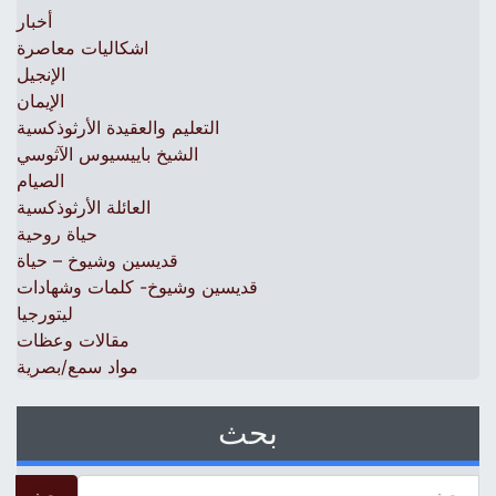
أخبار
اشكاليات معاصرة
الإنجيل
الإيمان
التعليم والعقيدة الأرثوذكسية
الشيخ باييسيوس الآثوسي
الصيام
العائلة الأرثوذكسية
حياة روحية
قديسين وشيوخ – حياة
قديسين وشيوخ- كلمات وشهادات
ليتورجيا
مقالات وعظات
مواد سمع/بصرية
بحث
 for: