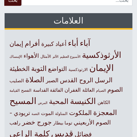
العلامات
آباء
أباء
أفرام
إيمان
أعياد كبيرة
الأرثوذكسية
الأهواء
الأمثال
الأسبوع العظيم
الإمساك
الألم
الإيمان
التوبة
التواضع
الخطيئة
الارثوذكسية
الصلاة
الرسل
الروح القدس
الصبر
الصليب
الصوم
الغفران
العائلة
الفائقة القداسة
الصيام
الفصح
القيامة
المسيح
الكنيسة
المحبة
الكاهن
المرض
المعجزة
الملكوت
تريودي -
الموت
المناولة
النعمة
جورج خضر
الصوم الأربعيني
راهب
توما بيطار
قديس
كلمة الراعي
فضائل