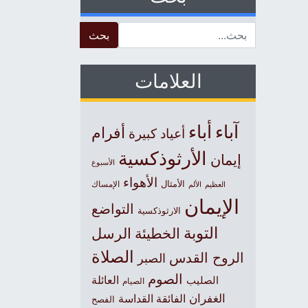
Search for:
العلامات
آباء
أباء
أفرام
أعياد كبيرة
الأرثوذكسية
إيمان
الأسبوع
الأهواء
الأمثال
العظيم
الإمساك
الألم
الإيمان
التواضع
الارثوذكسية
التوبة
الخطيئة
الرسل
الصلاة
الروح القدس
الصبر
الصوم
الصليب
العائلة
الصيام
الغفران
الفائقة القداسة
الفصح