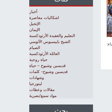
أخبار
اشكاليات معاصرة
الإنجيل
الإيمان
التعليم والعقيدة الأرثوذكسية
الشيخ باييسيوس الآثوسي
ء:
الصيام
العائلة الأرثوذكسية
حياة روحية
قديسين وشيوخ – حياة
قديسين وشيوخ- كلمات
وشهادات
ليتورجيا
مقالات وعظات
مواد سمع/بصرية
بحث