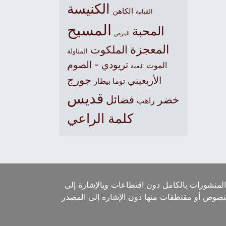
الكنيسة
الكاهن
القيامة
المسيح
المحبة
المرض
المعجزة
الملكوت
المناولة
تريودي - الصوم
الموت
النعمة
جورج
الأربعيني
توما بيطار
قديس
خضر
فضائل
راهب
كلمة الراعي
لمنشورات بالكامل دون اقتطاعات وبالإشارة إلى
لنصوص أو مقتطفات منها دون الإشارة إلى المصدر