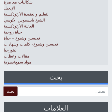
اشكاليات معاصرة
الإنجيل
التعليم والعقيدة الأرثوذكسية
الشيخ باييسيوس الآثوسي
العائلة الأرثوذكسية
حياة روحية
قديسين وشيوخ – حياة
قديسين وشيوخ- كلمات وشهادات
ليتورجيا
مقالات وعظات
مواد سمع/بصرية
بحث
 for:
العلامات