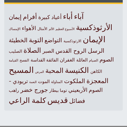
آباء
أباء
أفرام
إيمان
أعياد كبيرة
الأرثوذكسية
الأهواء
الأمثال
الأسبوع العظيم
الإمساك
الألم
الإيمان
التوبة
التواضع
الخطيئة
الارثوذكسية
الصلاة
الرسل
الروح القدس
الصبر
الصليب
الصوم
الغفران
العائلة
الفائقة القداسة
الصيام
الفصح
القيامة
المسيح
الكنيسة
المحبة
الكاهن
المرض
المعجزة
الملكوت
تريودي -
الموت
المناولة
النعمة
جورج خضر
الصوم الأربعيني
راهب
توما بيطار
قديس
كلمة الراعي
فضائل