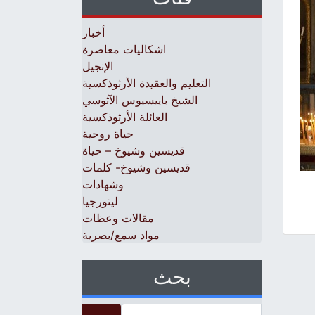
أخبار
اشكاليات معاصرة
الإنجيل
التعليم والعقيدة الأرثوذكسية
الشيخ باييسيوس الآثوسي
العائلة الأرثوذكسية
حياة روحية
قديسين وشيوخ – حياة
قديسين وشيوخ- كلمات
وشهادات
ليتورجيا
مقالات وعظات
مواد سمع/بصرية
بحث
Search for: