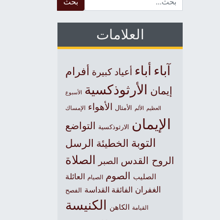
العلامات
آباء
أباء
أفرام
أعياد كبيرة
الأرثوذكسية
إيمان
الأسبوع
الأهواء
الأمثال
العظيم
الإمساك
الألم
الإيمان
التواضع
الارثوذكسية
التوبة
الخطيئة
الرسل
الصلاة
الروح القدس
الصبر
الصوم
الصليب
العائلة
الصيام
الغفران
الفائقة القداسة
الفصح
الكنيسة
الكاهن
القيامة