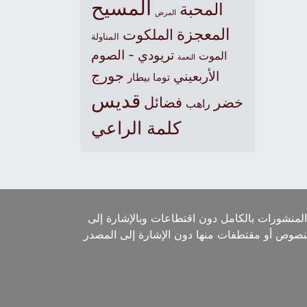
المسيح
المحبة
المرض
المعجزة
الملكوت
المناولة
تريودي - الصوم
الموت
النعمة
جورج
الأربعيني
توما بيطار
قديس
خضر
فضائل
راهب
كلمة الراعي
لمنشورات بالكامل دون اقتطاعات وبالإشارة إلى
لنصوص أو مقتطفات منها دون الإشارة إلى المصدر