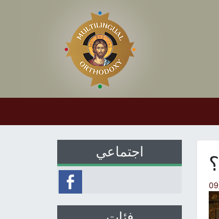
اجتماعي
؟
09
فئات