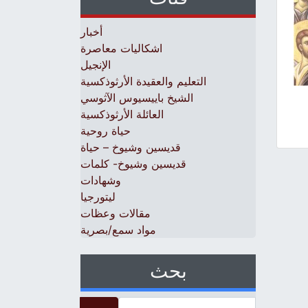
أخبار
اشكاليات معاصرة
الإنجيل
التعليم والعقيدة الأرثوذكسية
الشيخ باييسيوس الآثوسي
العائلة الأرثوذكسية
حياة روحية
قديسين وشيوخ – حياة
قديسين وشيوخ- كلمات
وشهادات
ليتورجيا
مقالات وعظات
مواد سمع/بصرية
بحث
Search for: