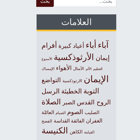
العلامات
آباء
أباء
أفرام
أعياد كبيرة
الأرثوذكسية
إيمان
الأسبوع
الأهواء
الأمثال
العظيم
الإمساك
الألم
الإيمان
التواضع
الارثوذكسية
التوبة
الخطيئة
الرسل
الصلاة
الروح القدس
الصبر
الصوم
الصليب
العائلة
الصيام
الغفران
الفائقة القداسة
الفصح
الكنيسة
الكاهن
القيامة