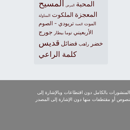
المسيح
المحبة
المرض
المعجزة
الملكوت
المناولة
تريودي - الصوم
الموت
النعمة
جورج
الأربعيني
توما بيطار
قديس
خضر
فضائل
راهب
كلمة الراعي
لمنشورات بالكامل دون اقتطاعات وبالإشارة إلى
لنصوص أو مقتطفات منها دون الإشارة إلى المصدر