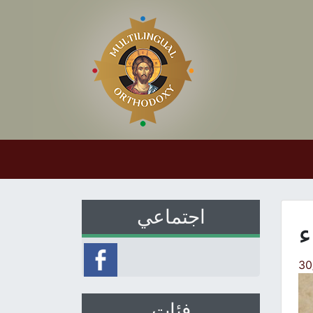
اجتماعي
ء
30
فئات