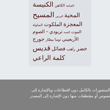
الكنيسة
الكاهن
القيامة
المسيح
المحبة
المرض
المعجزة
الملكوت
المناولة
تريودي - الصوم
الموت
النعمة
جورج
الأربعيني
توما بيطار
قديس
خضر
فضائل
راهب
كلمة الراعي
لمنشورات بالكامل دون اقتطاعات وبالإشارة إلى
لنصوص أو مقتطفات منها دون الإشارة إلى المصدر