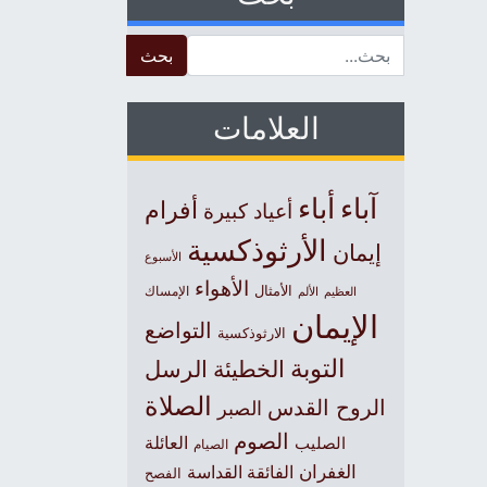
Search for:
العلامات
آباء
أباء
أفرام
أعياد كبيرة
الأرثوذكسية
إيمان
الأسبوع
الأهواء
الأمثال
العظيم
الإمساك
الألم
الإيمان
التواضع
الارثوذكسية
التوبة
الخطيئة
الرسل
الصلاة
الروح القدس
الصبر
الصوم
الصليب
العائلة
الصيام
الغفران
الفائقة القداسة
الفصح