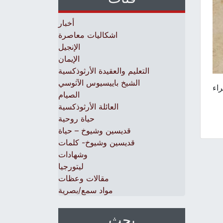
أخبار
اشكاليات معاصرة
الإنجيل
الإيمان
التعليم والعقيدة الأرثوذكسية
الشيخ باييسيوس الآثوسي
راء
الصيام
العائلة الأرثوذكسية
حياة روحية
قديسين وشيوخ – حياة
قديسين وشيوخ- كلمات
وشهادات
ليتورجيا
مقالات وعظات
مواد سمع/بصرية
بحث