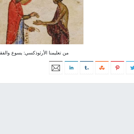
من تعليمنا الأرثوذكسي: يسوع والفق