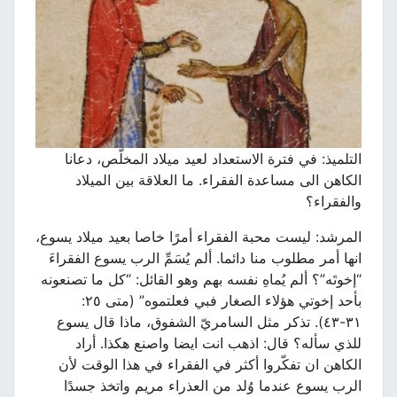
التلميذ: في فترة الاستعداد لعيد ميلاد المخلّص، دعانا
الكاهن الى مساعدة الفقراء. ما العلاقة بين الميلاد
والفقراء؟
المرشد: ليست محبة الفقراء أمرًا خاصا بعيد ميلاد يسوع،
انها أمر مطلوب منا دائما. ألم يُسَمِّ الرب يسوع الفقراءَ
“إخوتَه”؟ ألم يُماهِ نفسه بهم وهو القائل: “كل ما تصنعونه
بأحد إخوتي هؤلاء الصغار فبي فعلتموه” (متى ٢٥:
٣١-٤٣). تذكر مثل السامريّ الشفوق، ماذا قال يسوع
للذي سأله؟ قال: اذهب انت ايضا واصنع هكذا. أراد
الكاهن ان تفكّروا أكثر في الفقراء في هذا الوقت لأن
الرب يسوع عندما وُلد من العذراء مريم واتخذ جسدًا