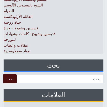
الشيخ باييسيوس الآثوسي
الصيام
العائلة الأرثوذكسية
حياة روحية
قديسين وشيوخ – حياة
قديسين وشيوخ- كلمات وشهادات
ليتورجيا
مقالات وعظات
مواد سمع/بصرية
بحث
 for:
العلامات