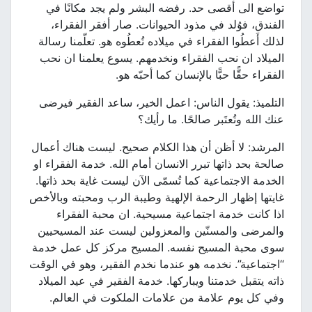
تواضع الى أقصى حد. رفضه البشر ولم يجد مكانًا في
الفندق، فوُلد في مذود الحيوانات. صار أفقر الفقراء،
لذلك أَعطُوا الفقراء في ميلاده تُعطُوه هو. تعلّمنا رسالة
الميلاد ان نحب الفقراء ونخدمهم. يسوع يعلمنا ان نحب
الفقراء حقًّا حبًّا بالإنسان كما أحبّه هو.
التلميذ: يقول الناس: اعمل الخير، ساعد الفقير فيرضى
عنك الله وتُعتَبر صالحًا. ما رأيك؟
المرشد: لا أظن أن هذا الكلام صحيح. ليست هناك أعمال
صالحة بحد ذاتها تبرر الانسان أمام الله. خدمة الفقراء او
الخدمة الاجتماعية كما تُسمّى الآن ليست غاية بحد ذاتها.
غايتها إظهار الرحمة الإلهية وطيبة الرب ومحبته وبالأخص
اذا كانت خدمة اجتماعية مسيحية. ان محبة الفقراء
والمرضى والمسنّين والمعزولين ليست عند المسيحيين
سوى محبة المسيح نفسه. المسيح مركز كل عمل خدمة
“اجتماعية”. نخدمه هو عندما نخدم الفقير، وهو في الوقت
ذاته يتقبل خدمتنا ويباركها. خدمة الفقير في عيد الميلاد
وفي كل يوم علامة من علامات الملكوت في العالم.