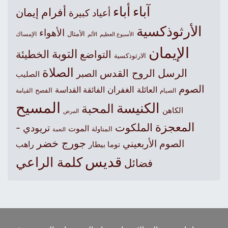
آباء
أباء
أفرام
إيمان
أعياد كبيرة
الأرثوذكسية
الأهواء
الأمثال
الأسبوع العظيم
الإمساك
الألم
الإيمان
التوبة
التواضع
الخطيئة
الارثوذكسية
الصلاة
الرسل
الروح القدس
الصبر
الصليب
الصوم
الغفران
العائلة
الفائقة القداسة
الصيام
الفصح
القيامة
المسيح
الكنيسة
المحبة
الكاهن
المرض
المعجزة
الملكوت
تريودي -
الموت
المناولة
النعمة
جورج خضر
الصوم الأربعيني
راهب
توما بيطار
قديس
كلمة الراعي
فضائل