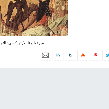
من تعليمنا الأرثوذكسي: التج