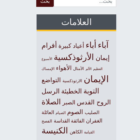
العلامات
آباء
أباء
أفرام
أعياد كبيرة
الأرثوذكسية
إيمان
الأسبوع
الأهواء
الأمثال
العظيم
الإمساك
الألم
الإيمان
التواضع
الارثوذكسية
التوبة
الخطيئة
الرسل
الصلاة
الروح القدس
الصبر
الصوم
الصليب
العائلة
الصيام
الغفران
الفائقة القداسة
الفصح
الكنيسة
الكاهن
القيامة