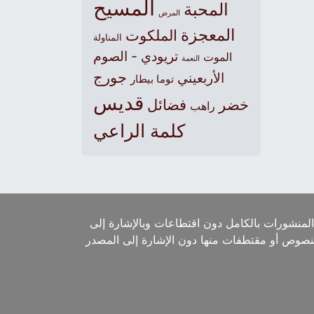
المسيح
المحبة
المرض
المعجزة
الملكوت
المناولة
تريودي - الصوم
الموت
النعمة
جورج
الأربعيني
توما بيطار
قديس
خضر
فضائل
راهب
كلمة الراعي
لمنشورات بالكامل دون اقتطاعات وبالإشارة إلى
لنصوص أو مقتطفات منها دون الإشارة إلى المصدر