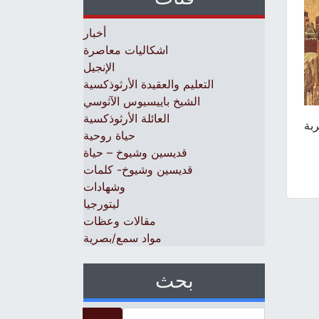
أخبار
اشكاليات معاصرة
الإنجيل
التعليم والعقيدة الأرثوذكسية
الشيخ باييسيوس الآثوسي
العائلة الأرثوذكسية
ربة
حياة روحية
قديسين وشيوخ – حياة
قديسين وشيوخ- كلمات
وشهادات
ليتورجيا
مقالات وعظات
مواد سمع/بصرية
بحث
Search for: