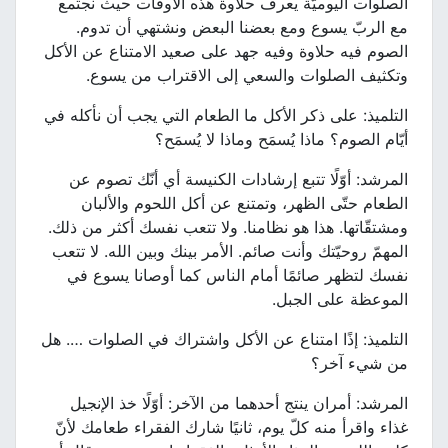
الصلوات اليوميّة يعرف حلاوة هذه الأوقات حيث نجتمع
مع الربّ يسوع ومع بعضنا البعض ونشتهي أن تدوم.
الصوم فيه حلاوة وفيه جهد على صعيد الامتناع عن الأكل
وتكثيف الصلوات والسعي إلى الاقتراب من يسوع.
التلميذ: على ذكر الأكل ما الطعام التي يجب أن نأكله في
أيّام الصوم؟ ماذا يُسمَح وماذا لا يُسمَح؟
المرشد: أوّلًا تتبع إرشادات الكنيسة أي أنّك تصوم عن
الطعام حتّى الظهر، وتمتنع عن أكل اللحوم والألبان
ومشتقّاتها. هذا هو نظامنا. ولا تتعب نفسك أكثر من ذلك.
المهمّ روحيّتك وأنت صائم. الأمر بينك وبين الله. لا تتعب
نفسك لتظهر صائمًا أمام الناس كما أوصانا يسوع في
الموعظة على الجبل.
التلميذ: إذًا امتناع عن الأكل واشتراك في الصلوات …. هل
من شيء آخر؟
المرشد: أمران ينتج أحدهما من الآخر: أوّلًا خذ الإنجيل
غذاء واقرأ منه كلّ يوم، ثانيًا شارك الفقراء طعامك لأنّ