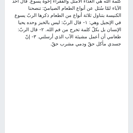
كلمة الله هي الغذاء الأمثل والفقراء إخوة يسوع. قال أحد
الآباء لمّا سُئل عن أنواع الطعام الصياميّ: تنصحنا
الكنيسة بتناول ثلاثة أنواع من الطعام ذكرها الربّ يسوع
في الإنجيل وهي: ١- قال الربّ: ليس بالخبز وحده يحيا
الإنسان بل بكلّ كلمة تخرج من فم الله. ٢- قال الربّ:
طعامي أن أعمل مشيئة الآب الذي أرسلني. ٣- إنّ
جسدي مأكل حقّ ودمي مشرب حقّ.