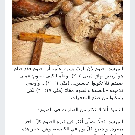
المرشد: نصوم لأنّ الربّ يسوع علّمنا أن نصوم فقد صام
هو أربعين نهارًا (متى ٤: ٢)، وعلّمنا كيف نصوم: «متى
صمتم فلا تكونوا عابسين… (متّى ٦: ١٦)… وأوصى
تلاميذه «بالصلاة والصوم معًا» (متّى ١٧: ٢١) لكي
يتمكّنوا من صنع المعجزات.
التلميذ: ألذلك نكثر من الصلوات في الصوم؟
المرشد: فعلًا. نصلّي أكثر في فترة الصوم كلّ واحد
بمفرده ونجتمع كلّ يوم في الكنيسة، ومَن اختبر هذه