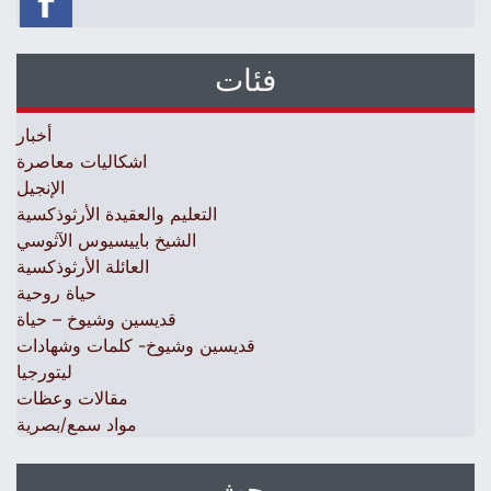
فئات
أخبار
اشكاليات معاصرة
الإنجيل
التعليم والعقيدة الأرثوذكسية
الشيخ باييسيوس الآثوسي
العائلة الأرثوذكسية
حياة روحية
قديسين وشيوخ – حياة
قديسين وشيوخ- كلمات وشهادات
ليتورجيا
مقالات وعظات
مواد سمع/بصرية
بحث