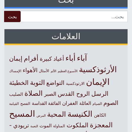
 for:
العلامات
آباء
أباء
أفرام
إيمان
أعياد كبيرة
الأرثوذكسية
الأهواء
الأمثال
الأسبوع العظيم
الإمساك
الألم
الإيمان
التوبة
التواضع
الخطيئة
الارثوذكسية
الصلاة
الرسل
الروح القدس
الصبر
الصليب
الصوم
الغفران
العائلة
الفائقة القداسة
الصيام
الفصح
القيامة
المسيح
الكنيسة
المحبة
الكاهن
المرض
المعجزة
الملكوت
تريودي -
الموت
المناولة
النعمة