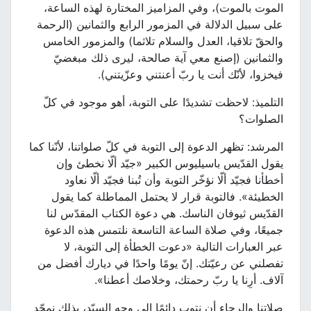
الموت بالموت)، وفي المزاميز المختارة لهذه الساعة،
على سبيل الدلالة في المزمور الرابع والثمانين (الرحمة
والحقّ تلاقيا، العدل والسلام تلاثما) والمزمور الخامس
والثمانين (إصنع معي آية صالحة، ليرى ذلك مبغضيّ
فيخزوا، لأنّك أنت يا ربّ أعنتني وعزّيتني).
التلميذ: لاحظت تشديدًا على التوبة، أهو موجود في كلّ
الصلوات؟
المرشد: تظهر الدعوة إلى التوبة في كلّ صلواتنا، لأنّنا كما
يقول القدّيس باسيليوس الكبير «جيّد ألّا نخطئ وإن
أخطأنا فجيّد ألّا نؤخّر التوبة وأن تُبنا فجيّد ألّا نعاود
الخطيئة». فالتوبة قرار لا يحتمل المماطلة كما يقول
القدّيس ثيوفان الناسك. هي دعوة الكتاب المقدّس لنا
جميعًا، وفي صلاة الساعة التاسعة نلتمس هذه الدعوة
عبر العبارات التالية «دعوت الخطأة إلى التوبة، لا
تفصلني عن رعيّتك. إنّ يومًا واحدًا في ديارك أفضل من
آلاف. أرِنا يا ربّ رحمتك، وخلاصك أعطنا».
صلاتنا والرجاء أن نتوب دائمًا إلى وجه السيّد، بذلك نمجّد