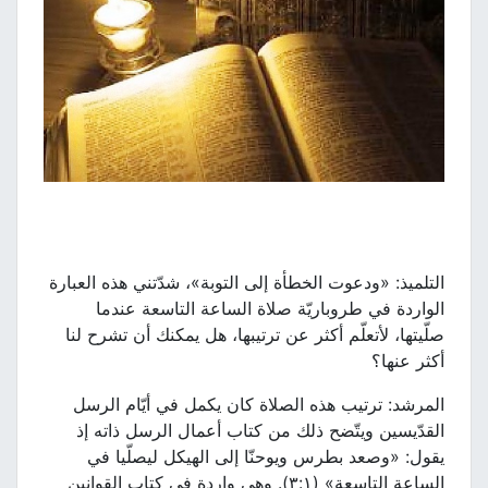
التلميذ: «ودعوت الخطأة إلى التوبة»، شدّتني هذه العبارة
الواردة في طروباريّة صلاة الساعة التاسعة عندما
صلّيتها، لأتعلّم أكثر عن ترتيبها، هل يمكنك أن تشرح لنا
أكثر عنها؟
المرشد: ترتيب هذه الصلاة كان يكمل في أيّام الرسل
القدّيسين ويتّضح ذلك من كتاب أعمال الرسل ذاته إذ
يقول: «وصعد بطرس ويوحنّا إلى الهيكل ليصلّيا في
الساعة التاسعة» (٣:١). وهي واردة في كتاب القوانين