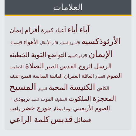
العلامات
آباء
أباء
أفرام
إيمان
أعياد كبيرة
الأرثوذكسية
الأهواء
الأمثال
الأسبوع العظيم
الإمساك
الألم
الإيمان
التوبة
التواضع
الخطيئة
الارثوذكسية
الصلاة
الرسل
الروح القدس
الصبر
الصليب
الصوم
الغفران
العائلة
الفائقة القداسة
الصيام
الفصح
القيامة
المسيح
الكنيسة
المحبة
الكاهن
المرض
المعجزة
الملكوت
تريودي -
الموت
المناولة
النعمة
جورج خضر
الصوم الأربعيني
راهب
توما بيطار
قديس
كلمة الراعي
فضائل