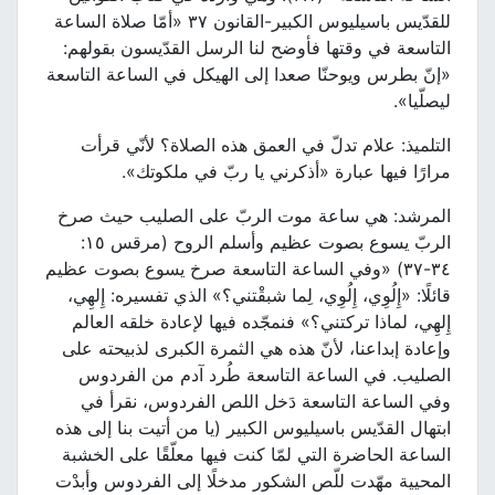
للقدّيس باسيليوس الكبير-القانون ٣٧ «أمّا صلاة الساعة
التاسعة في وقتها فأوضح لنا الرسل القدّيسون بقولهم:
«إنّ بطرس ويوحنّا صعدا إلى الهيكل في الساعة التاسعة
ليصلّيا».
التلميذ: علام تدلّ في العمق هذه الصلاة؟ لأنّي قرأت
مرارًا فيها عبارة «أذكرني يا ربّ في ملكوتك».
المرشد: هي ساعة موت الربّ على الصليب حيث صرخ
الربّ يسوع بصوت عظيم وأسلم الروح (مرقس ١٥:
٣٤-٣٧) «وفي الساعة التاسعة صرخ يسوع بصوت عظيم
قائلًا: «إِلُوِي، إِلُوِي، لِما شبقْتني؟» الذي تفسيره: إِلهِي،
إِلهِي، لماذا تركتني؟» فنمجّده فيها لإعادة خلقه العالم
وإعادة إبداعنا، لأنّ هذه هي الثمرة الكبرى لذبيحته على
الصليب. في الساعة التاسعة طُرد آدم من الفردوس
وفي الساعة التاسعة دَخل اللص الفردوس، نقرأ في
ابتهال القدّيس باسيليوس الكبير (يا من أتيت بنا إلى هذه
الساعة الحاضرة التي لمّا كنت فيها معلّقًا على الخشبة
المحيية مهّدت للّص الشكور مدخلًا إلى الفردوس وأبدْت