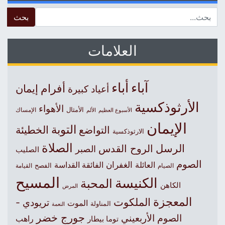
 for:
العلامات
آباء
أباء
أفرام
إيمان
أعياد كبيرة
الأرثوذكسية
الأهواء
الأمثال
الأسبوع العظيم
الإمساك
الألم
الإيمان
التوبة
التواضع
الخطيئة
الارثوذكسية
الصلاة
الرسل
الروح القدس
الصبر
الصليب
الصوم
الغفران
العائلة
الفائقة القداسة
الصيام
الفصح
القيامة
المسيح
الكنيسة
المحبة
الكاهن
المرض
المعجزة
الملكوت
تريودي -
الموت
المناولة
النعمة
جورج خضر
الصوم الأربعيني
راهب
توما بيطار