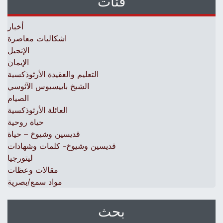
فئات
أخبار
اشكاليات معاصرة
الإنجيل
الإيمان
التعليم والعقيدة الأرثوذكسية
الشيخ باييسيوس الآثوسي
الصيام
العائلة الأرثوذكسية
حياة روحية
قديسين وشيوخ – حياة
قديسين وشيوخ- كلمات وشهادات
ليتورجيا
مقالات وعظات
مواد سمع/بصرية
بحث