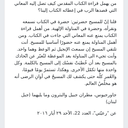
من يهمل قراءة الكتاب المقدس كيف تصل إليه المعاني
التي قصدها الرب في إعطائه الكتاب إلينا؟
قلنا إنّ للمسيح حضرتين: حضرة في الكتاب نسمعه
ونقرأه، وحضرة في المناولة الإلهية. من أهمل قراءة
الكتاب يمنع عنه المعاني التي جاءت في الكتاب. ومن
أهمل المناولة يمنع عنه حضورًا أساسيا للمسيح. أنت
تلتقي المسيح إن سمعتَ الإنجيل ثم الوعظ وهما واحد.
وأنت تجيء الى المناولة بعد الموعظة لتُعبّر عن اتّحادك
بالمسيح بعد أن خُطبَتْ نفسُك إلى المسيح بالكلمة. وكل
واحدة منها تكمّل الأخرى. وهكذا، تستمرّ يومًا فيومًا،
والعُمر كلّه حتى يكشف لك المسيحُ في أوانِ الرضى أنه
هو مخلّصُ العالم.
جاورجيوس، مطران جبيل والبترون وما يليهما (جبل
لبنان)
عن “رعيّتي”، العدد 22، الأحد ٢٩ أيار ٢٠١٦