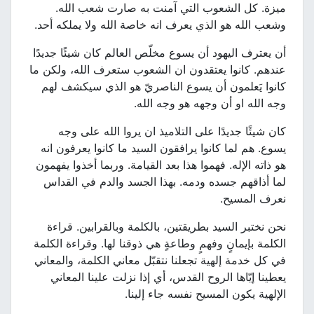
ميزة. كل الشعوب التي آمنت به صارت شعب الله.
وشعب الله هو الذي يعرف انه خاصة الله ولا يملكه أحد.
أن يعترف اليهود أن يسوع مخلّص العالم كان شيئًا جديدًا
عندهم. كانوا يعتقدون ان الشعوب ستعرف الله، ولكن ما
كانوا يَعلمون أن يسوع الناصريّ هو الذي سيكشف لهم
وجه الله او أن وجهه هو وجه الله.
كان شيئًا جديدًا على التلاميذ ان يروا الله على وجه
يسوع. هم لما كانوا يرافقون السيد ما كانوا يعرفون انه
هو ذاته الإله. فهموا هذا بعد القيامة. وربما أخذوا يفهمون
لما أذاقهم جسده ودمه. بهذا الجسد والدم في القداس
نعرف المسيح.
نحن نختبر السيد بطريقتين، بالكلمة وبالقرابين. قراءة
الكلمة بإيمانٍ وفهمٍ وطاعةٍ هي ذوقنا لها. وقراءة الكلمة
في كل خدمة إلهية تجعلنا نتقبّل معاني الكلمة، والمعاني
يعطينا إيّاها الروح القدس، أي إذا نزلت علينا المعاني
الإلهية يكون المسيح نفسه جاء إلينا.