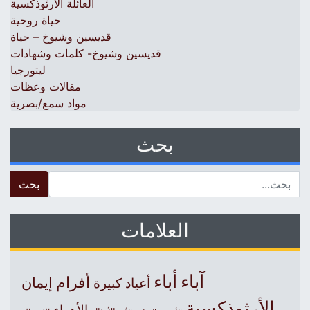
العائلة الأرثوذكسية
حياة روحية
قديسين وشيوخ – حياة
قديسين وشيوخ- كلمات وشهادات
ليتورجيا
مقالات وعظات
مواد سمع/بصرية
بحث
 for:
العلامات
آباء
أباء
أفرام
إيمان
أعياد كبيرة
الأرثوذكسية