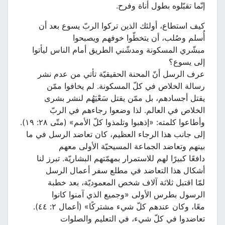
إنّما تقبّلوه بطول أناة وفرح.
كيف استطاع، أولئك الذين تركوا الربّ يسوع بعد أن
أُسلم وصُلب، أن يتخطّوا خوفهم ويصبحوا
مبشّري المسكونة ومدشّني الطريق أمام الناس ليأتوا
إلى يسوع؟
عرف الرسل أنّ المحنة الحقيقيّة تأتي من عدم نشر
رسالة الخلاص في كلّ المسكونة. لم يخافوا ممّن
يقتل أجسادهم، بل ممّن يقتل سَعْيَهُم لنشر بشرى
الخلاص في العالم. لذا وضعوا رجاءهم في الربّ
وأطاعوا كلمته: «إذهبوا وتلمذوا كلّ الأمم» (متّى ٢٨: ١٩).
إلى جانب هذا الرجاء العظيم، كان تعاضد الرسل في ما
بينهم وتعاضد الجماعة المسيحيّة الأولى معهم
دافعًا كبيرًا لهم للاستمرار بمهمّتهم البشاريّة. تبرز لنا
أشكال هذا التعاضد في مطلع سفر أعمال الرسل
لمّا اقتبل ثلاثة آلاف شخص المعموديّة، بعد خطبة
الرسول بطرس الأولى «وجميع الذي آمنوا كانوا
معًا، وكان عندهم كلّ شيء مشتركًا» (أعمال ٢: ٤٤).
تعاضدوا في كلّ شيء، في التعليم والصلوات