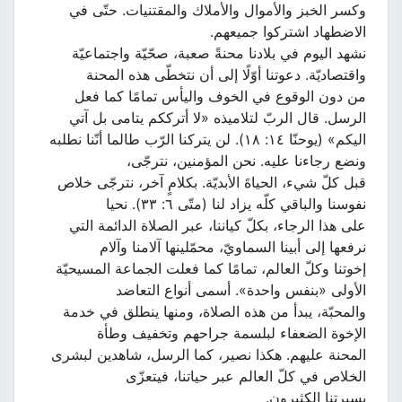
وكسر الخبز والأموال والأملاك والمقتنيات. حتّى في
الاضطهاد اشتركوا جميعهم.
نشهد اليوم في بلادنا محنةً صعبة، صحّيّة واجتماعيّة
واقتصاديّة. دعوتنا أوّلًا إلى أن نتخطّى هذه المحنة
من دون الوقوع في الخوف واليأس تمامًا كما فعل
الرسل. قال الربّ لتلاميذه «لا أترككم يتامى بل آتي
اليكم» (يوحنّا ١٤: ١٨). لن يتركنا الرّب طالما أنّنا نطلبه
ونضع رجاءنا عليه. نحن المؤمنين، نترجّى،
قبل كلّ شيء، الحياةَ الأبديّة. بكلامٍ آخر، نترجّى خلاص
نفوسنا والباقي كلّه يزاد لنا (متّى ٦: ٣٣). نحيا
على هذا الرجاء، بكلّ كياننا، عبر الصلاة الدائمة التي
نرفعها إلى أبينا السماويّ، محمّلينها آلامنا وآلام
إخوتنا وكلّ العالم، تمامًا كما فعلت الجماعة المسيحيّة
الأولى «بنفس واحدة». أسمى أنواع التعاضد
والمحبّة، يبدأ من هذه الصلاة، ومنها ينطلق في خدمة
الإخوة الضعفاء لبلسمة جراحهم وتخفيف وطأة
المحنة عليهم. هكذا نصير، كما الرسل، شاهدين لبشرى
الخلاص في كلّ العالم عبر حياتنا، فيتعزّى
بسيرتنا الكثيرون.