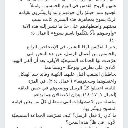
عليهم الروح القدس في اليوم الخمسين، وامتلأ
الجميع منه. حينئذٍ زال خوفهم وابتدأوا يبشّرون بقيامة
الربّ يسوع بمجاهرة. هذه البشرى كانت سبب
محنتهم واضطهادهم على حدّ ما تشير إليه هذه الآية:
«وأوصوهم بألّا يتكلّموا باسم يسوع» (أعمال ٥:
٤٠).
يخبرنا القدّيس لوقا البشير، في الإصحاحين الرابع
والخامس من أعمال الرسل، عن بدء المحن التي
تعرّضت لها الجماعة المسيحيّة الأولى، بعد أن ألقى اليهود
الأيادي على بطرس ويوحنّا: «وبينما هما
يخاطبان الشعب أقبل عليهما الكهنة وقائد جند الهيكل
واعتقلوهما وسجنوهما» (أعمال ٤: ٣). في المرّة
الثانية، اعتقلوا كلّ الرسل ووضعوهم في حبس العامّة
(أعمال ٥: ١٧-١٨). هذان الاعتقالان هما بداءة
سلسلة من الاضطهادات التي ستطال كلّ من يعلن قيامة
المسيح ويبشّر بها.
ما كان ردّ فعل الرسل؟ كيف تصرّفت الجماعة المسيحيّة
الأولى في ظلّ هذه المحن؟