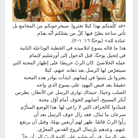
«قد كلّمتكم بهذا كيلا تعثروا. سيخرجونكم من المجامع بل
تأتي ساعة يظنّ فيها كلّ من يقتلكم أنّه يقدّم
عبادة لله» (يوحنّا ١٦: ١-٢).
هذا ما قاله يسوع لتلاميذه في الخطبة الوداعيّة الثانية
في إنجيل يوحنّا، قبل الدخول إلى أورشليم لإتمام
عمله الخلاصيّ. كان الربّ حريصًا على إظهار المحنة التي
سيتعرّض لها الرسل بعد ذهابه عنهم، كيلا
يعثروا بل يثبتوا في إيمانهم. ابتدأت بوادر هذه المحنة
حقيقةً بعد قبض اليهود على يسوع الذي واجه
الصلب وحيدًا. حينذاك توارى الرسل عن الأنظار، بطرس
أنكر المسيح، أصابهم الخوف أمام أوّل محنة
فتبدّدوا كالخراف التي لا راعي لها. هذا الوضع المتأزّم
سرعان ما تبدّل، فقد زال خوف الرسل بعد أن
رأَوا الربّ قائمًا. ظهر لهم أربعين يومًا، وقبل أن يرتفع
عنهم، وعدهم بإرسال الروح القدس المعزّي.
بقي الرسل في أورشليم على كلمة الربّ إلى أن حلّ