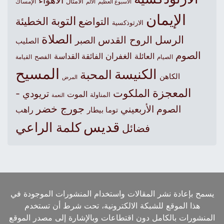
الأهواء
الأمثال
الأسبوع العظيم
الإمساك
الألم
الإيمان
التوبة
التواضع
الخطيئة
الارثوذكسية
الصلاة
الرسل
الروح القدس
الصبر
الصليب
الصوم
الغفران
العائلة
الفائقة القداسة
الصيام
الفصح
القيامة
المسيح
الكنيسة
المحبة
الكاهن
المرض
المعجزة
الملكوت
تريودي -
الموت
المناولة
النعمة
جورج خضر
الصوم الأربعيني
راهب
توما بيطار
قديس
كلمة الراعي
فضائل
يسمح بإعادة نشر المقالات واستخدام المنشورات الموجودة في
هذا الموقع للشبكة الالكترونية، تحت شرط أن تستخدم
المنشورات بالكامل دون اقتطاعات وبالإشارة إلى مصدر الموقع