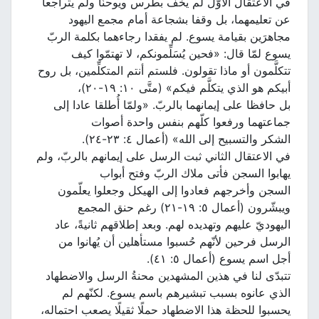
في الاعتقال الأوّل لم يخف بطرس ويوحنّا ولم يتراجعا
عن تعليمهما، بل وقفا بشجاعة أمام مجمع اليهود
مجاهرَين بقيامة يسوع. لم يفقدا رجاءهما بكلمة الربّ
يسوع لمّا قال: «فحين يُسَلِّمونكم، لا تهتمّوا كيف
تتكلَّمون أو ماذا تقولون. فلستم أنتم المتكلِّمين، بل روح
أبيكم هو الذي يتكلَّم فيكم» (متَّى ١٠: ١٩-٢٠)،
بل حافظا على إيمانهما بالربّ. «ولمّا أُطلقا عادا إلى
جماعتهما ورفعوا كلّهم بنفس واحدة أصوات
الشكر والتسبيح إلى الله» (أعمال ٤: ٢٣-٢٤).
في الاعتقال الثاني ثبت الرسل على إيمانهم بالربّ، ولم
يهابوا السجن فأتى ملاك الربّ وفتح أبواب
السجن وأخرجهم فعادوا إلى الهيكل وجعلوا يعلّمون
ويبشّرون (أعمال ٥: ١٩-٢١) رغم حنق المجمع
اليهوديّ عليهم وتهديده لهم. وبعد إطلاقهم ثانيةً، عاد
الرسل فرحين لأنّهم حُسبوا مستأهلين أن يُهانوا من
أجل اسم يسوع (أعمال ٥: ٤١).
تتبدّى لنا في هذين المشهدين محنةُ الرسل والاضطهاد
الذي عانوه بسبب تبشيرهم باسم يسوع. لكنّهم لم
يحسبوا للحظة هذا الاضطهاد حملًا ثقيلًا يصعب احتماله،