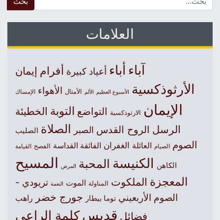
العلامات
آباء
أباء
أفرام
إيمان
أعياد كبيرة
الأرثوذكسية
الأهواء
الأمثال
الأسبوع العظيم
الإمساك
الألم
الإيمان
التوبة
التواضع
الخطيئة
الارثوذكسية
الصلاة
الرسل
الروح القدس
الصبر
الصليب
الصوم
الغفران
العائلة
الفائقة القداسة
الصيام
الفصح
القيامة
المسيح
الكنيسة
المحبة
الكاهن
المرض
المعجزة
الملكوت
تريودي -
الموت
المناولة
النعمة
جورج خضر
الصوم الأربعيني
راهب
توما بيطار
قديس
كلمة الراعي
فضائل