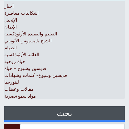
أخبار
اشكاليات معاصرة
الإنجيل
الإيمان
التعليم والعقيدة الأرثوذكسية
الشيخ باييسيوس الآثوسي
الصيام
العائلة الأرثوذكسية
حياة روحية
قديسين وشيوخ – حياة
قديسين وشيوخ- كلمات وشهادات
ليتورجيا
مقالات وعظات
مواد سمع/بصرية
بحث
 for: