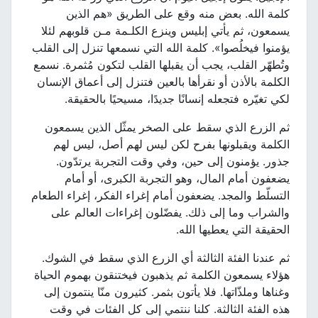
كلمة الله. بعض منه وقع على الطريق «هم الذين
يسمعون، ثم يأتي إبليس وينزع الكلـمة مـن قلوبهم لئلا
يؤمنوا فيخلُصوا». كلمة الله التي نسمعها تنزل إلى القلب
وتُطهّر القلب، يجب أن يقبلها القلب لتكون مُثمرة. نسمع
الكلمة بالأذن أو نقرأها بالعين فتنزل إلى أعماق الإنسان
لكي تغيّره فتجعله إنسانًا جديدًا، مسيحيًا بالحقيقة.
ثم الزرع الذي سقط على الصخر يمثّل الذين يسمعون
الكلمة ويقبلونها بفرح لكن ليس لهم أصل، ليس لهم
جذور. يؤمنون إلى حين، وفي وقت التجربة يرتدّون.
يضعفون أمام المال، وهو التجربة الكبرى، أو أمام
التسلّط والمجد. يضعفون أمام إغراء الفكر، إغراء الطعام
والشراب وما إلى ذلك. يفضّلون إغراءات العالم على
الحقيقة التي يعطيها الله.
ثم عندنا الفئة الثالثة أي الزرع الذي سقط في الشوك.
هؤلاء يسمعون الكلمة ثم يذهبون فيختنقون بهموم الحياة
وغناها وملذّاتها. فلا يأتون بثمر. كثيرون منّا ينتمون إلى
هذه الفئة الثالثة. كلنا ننتمي إلى كل الفئات في وقت