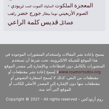
المعجزة
الملكوت
تريودي -
الموت
المناولة
النعمة
جورج خضر
الصوم الأربعيني
راهب
توما بيطار
قديس
كلمة الراعي
فضائل
يسمح بإعادة نشر المقالات واستخدام المنشورات الموجودة في
هذا الموقع للشبكة الالكترونية، تحت شرط أن تستخدم
المنشورات بالكامل دون اقتطاعات وبالإشارة إلى مصدر الموقع
www.roumortodox.org
لا يُسمح إعادة نشر مقتطعات أو
مقتطفات من النص، كذلك لا يُسمح استعارة النصوص أو
مقتطفات منها دون الإشارة إلى المصدر الأصلي للكاتب أو
للموقع التي أُخذ منه.
روم أرثوذكس - Copyright © 2021 - All rights reserved