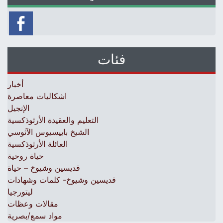
فئات
أخبار
اشكاليات معاصرة
الإنجيل
التعليم والعقيدة الأرثوذكسية
الشيخ باييسيوس الآثوسي
العائلة الأرثوذكسية
حياة روحية
قديسين وشيوخ – حياة
قديسين وشيوخ- كلمات وشهادات
ليتورجيا
مقالات وعظات
مواد سمع/بصرية