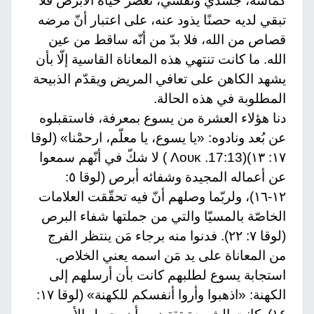
كمّاشة، جسديّ ونفسيّ، تعصر حياة الأبرص فلا
تبقي لديه حصنًا يذود عنه، على اعتبار أنّ مرضه
قصاص من الله، فلا بدّ من أنّه ساقط من عين
الله. ما كانت تنتهي هذه المعاناة القاسية إلّا بأن
يشهد الكاهن على تعافي المريض ويقدّم الذبيحة
المطلوبة في هذه الحالة.
دنا هؤلاء العشرة من يسوع بمعرفة، فاستقبلوه
عن بُعد ونادوه: «يا يسوع، يا معلّم، ارحمْنا» (لوقا
١٧: ١٣)
17:13)
.
( Λουκ
لا شكّ في أنّهم سمعوا
عن أعماله المجيدة وشفائه أبرص (لوقا ٥:
١٢-١٦)، ولربّما وصلهم أنّ فيه تحقّقت العلامات
الخاصّة بالمسيّا والتي من جملتها شفاء البرص
(لوقا ٧: ٢٢). فدنوا منه برجاء مَن ينتظر الفرج
من المعاناة على يد مَن اسمه يعني الخلاص.
استجابة يسوع لطلبهم كانت بأن أرسلهم إلى
الكهنة: «اذهبوا وأروا أنفسكم للكهنة» (لوقا ١٧: