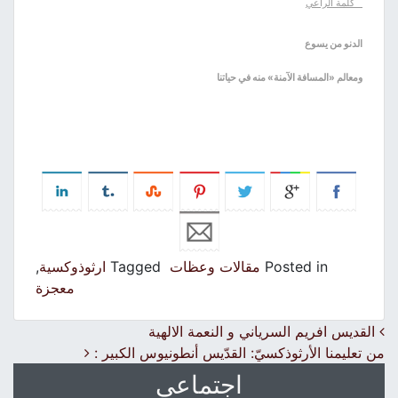
كلمة الراعي
الدنو من يسوع
ومعالم «المسافة الآمنة» منه في حياتنا
Posted in
مقالات وعظات
Tagged
ارثوذوكسية
,
معجزة
Post navigation
القديس افريم السرياني و النعمة الالهية
من تعليمنا الأرثوذكسيّ: القدّيس أنطونيوس الكبير :
اجتماعي