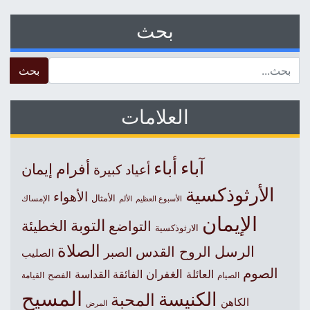
بحث
 for:
العلامات
آباء
أباء
أفرام
إيمان
أعياد كبيرة
الأرثوذكسية
الأهواء
الأمثال
الأسبوع العظيم
الإمساك
الألم
الإيمان
التوبة
التواضع
الخطيئة
الارثوذكسية
الصلاة
الرسل
الروح القدس
الصبر
الصليب
الصوم
الغفران
العائلة
الفائقة القداسة
الصيام
الفصح
القيامة
المسيح
الكنيسة
المحبة
الكاهن
المرض