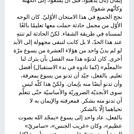
إيمان (بأن يذهبوا، قبل أن يشفوا، إلى الكهنة
وكأنّهم شفوا).
نجح الجميع في هذا الامتحان الأوّليّ. كان الوجه
الأوّل من مجمل حادثة حملت معها تعليمًا بالغًا
لمسناه في طريقة الشفاء. لكنّ الحادثة لم تنتهِ
عند هذا الحدّ، لا بل كانت لتبقى مجهولة إلى الأبد
لو لم يدنُ واحد من هؤلاء العشرة من يسوع مرّة
أخرى. كان لدنوّه هذا منه الفضل بأن يترك لنا
«المعلّم» (كما نادوه في بدء الاستقبال) أفضل
تعليم. بالفعل، جيّد أن تدنو من يسوع بمعرفة،
وأن تدنو أيضًا منه بإيمان. ولكنّ هذا كلّه ليس
سوى الأبجديّة الضروريّة والأساسيّة حتّى تتعلّم
أن تدنو منه بشكر. فمعرفته والإيمان به لا
نحياهما إلّا بالشكر.
بالفعل، عاد واحد إلى يسوع «يمجّد الله بصوت
عظيم»، وكان «غريب الجنس»، «سامريّ»