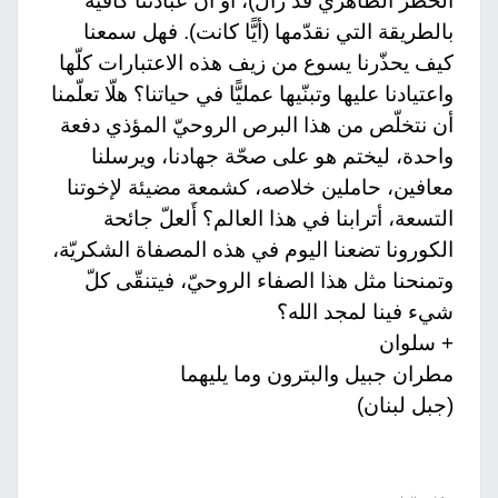
الخطر الظاهريّ قد زال)، أو أن عبادتنا كافية
بالطريقة التي نقدّمها (أيًّا كانت). فهل سمعنا
كيف يحذّرنا يسوع من زيف هذه الاعتبارات كلّها
واعتيادنا عليها وتبنّيها عمليًّا في حياتنا؟ هلّا تعلّمنا
أن نتخلّص من هذا البرص الروحيّ المؤذي دفعة
واحدة، ليختم هو على صحّة جهادنا، ويرسلنا
معافين، حاملين خلاصه، كشمعة مضيئة لإخوتنا
التسعة، أترابنا في هذا العالم؟ أَلعلّ جائحة
الكورونا تضعنا اليوم في هذه المصفاة الشكريّة،
وتمنحنا مثل هذا الصفاء الروحيّ، فيتنقّى كلّ
شيء فينا لمجد الله؟
+ سلوان
مطران جبيل والبترون وما يليهما
(جبل لبنان)