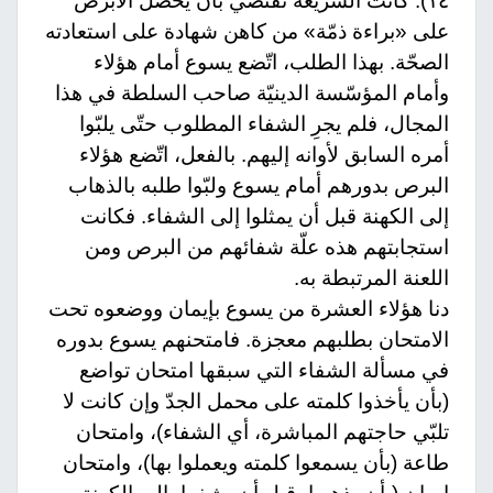
١٤). كانت الشريعة تقتضي بأن يحصل الأبرص
على «براءة ذمّة» من كاهن شهادة على استعادته
الصحّة. بهذا الطلب، اتّضع يسوع أمام هؤلاء
وأمام المؤسّسة الدينيّة صاحب السلطة في هذا
المجال، فلم يجرِ الشفاء المطلوب حتّى يلبّوا
أمره السابق لأوانه إليهم. بالفعل، اتّضع هؤلاء
البرص بدورهم أمام يسوع ولبّوا طلبه بالذهاب
إلى الكهنة قبل أن يمثلوا إلى الشفاء. فكانت
استجابتهم هذه علّة شفائهم من البرص ومن
اللعنة المرتبطة به.
دنا هؤلاء العشرة من يسوع بإيمان ووضعوه تحت
الامتحان بطلبهم معجزة. فامتحنهم يسوع بدوره
في مسألة الشفاء التي سبقها امتحان تواضع
(بأن يأخذوا كلمته على محمل الجدّ وإن كانت لا
تلبّي حاجتهم المباشرة، أي الشفاء)، وامتحان
طاعة (بأن يسمعوا كلمته ويعملوا بها)، وامتحان