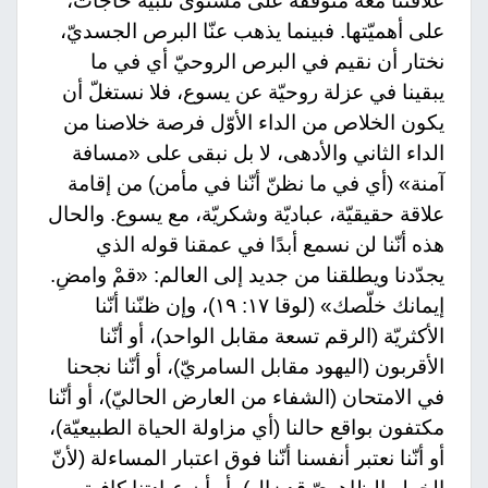
علاقتنا معه متوقّفة على مستوى تلبية حاجات،
على أهميّتها. فبينما يذهب عنّا البرص الجسديّ،
نختار أن نقيم في البرص الروحيّ أي في ما
يبقينا في عزلة روحيّة عن يسوع، فلا نستغلّ أن
يكون الخلاص من الداء الأوّل فرصة خلاصنا من
الداء الثاني والأدهى، لا بل نبقى على «مسافة
آمنة» (أي في ما نظنّ أنّنا في مأمن) من إقامة
علاقة حقيقيّة، عباديّة وشكريّة، مع يسوع. والحال
هذه أنّنا لن نسمع أبدًا في عمقنا قوله الذي
يجدّدنا ويطلقنا من جديد إلى العالم: «قمْ وامضِ.
إيمانك خلّصك» (لوقا ١٧: ١٩)، وإن ظنّنا أنّنا
الأكثريّة (الرقم تسعة مقابل الواحد)، أو أنّنا
الأقربون (اليهود مقابل السامريّ)، أو أنّنا نجحنا
في الامتحان (الشفاء من العارض الحاليّ)، أو أنّنا
مكتفون بواقع حالنا (أي مزاولة الحياة الطبيعيّة)،
أو أنّنا نعتبر أنفسنا أنّنا فوق اعتبار المساءلة (لأنّ