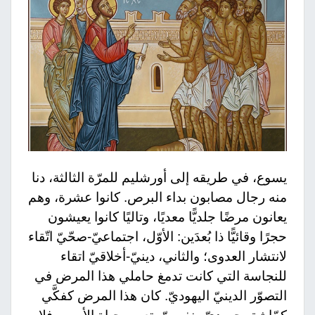
يسوع، في طريقه إلى أورشليم للمرّة الثالثة، دنا
منه رجال مصابون بداء البرص. كانوا عشرة، وهم
يعانون مرضًا جلديًّا معديًا، وتاليًا كانوا يعيشون
حجرًا وقائيًّا ذا بُعدَين: الأوّل، اجتماعيّ-صحّيّ اتّقاء
لانتشار العدوى؛ والثاني، دينيّ-أخلاقيّ اتقاء
للنجاسة التي كانت تدمغ حاملي هذا المرض في
التصوّر الدينيّ اليهوديّ. كان هذا المرض كفكَّي