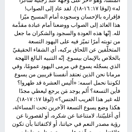
المنشأ، وهو «خرّ على وجهه عند رجلَيه شاكرًا
له» (لوقا ١٧: ١٦-١٨). لقد عاد إلى الصواب!
فإقراره بالإحسان وسجوده أمام المسيح ميّزا
هذا العائد إلى الصواب ووضعنا أمام عبادة مقدَّمة
لله. إنّها هذه العودة والسجود والشكران ما جعل
من توبته أمرًا تميّز فيه على اليهود التسعة
المتخلّفين عن اللحاق بركبه، أي الشفاء الحقيقيّ
بالخلاص بالإيمان بيسوع. إنّه التنبيه البالغ اللهجة
الذي يسجّله يسوع في مرمى اليهود عمومًا، وفي
مرمانا نحن الذين نعتقد أنفسنا قريبين من يسوع
لكوننا نحمل اسمه: «أَليس العشرة قد طهروا؟
فأين التسعة؟ أَلم يوجد مَن يرجع ليعطي مجدًا
لله غير هذا الغريب الجنس؟» (لوقا ١٧: ١٧-١٨).
هكذا وضع يسوع التسعة الآخرين تحت المساءلة،
أي أغلبيّتنا، لامتناعنا عن شكره، أو لقصورنا عن
رؤية مصدر النعم في حياتنا، أو لاكتفائنا بأن تكون