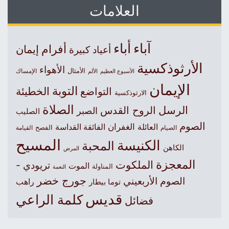
العلامات
آباء
أباء
أفرام
إيمان
أعياد كبيرة
الأرثوذكسية
الأهواء
الأمثال
الأسبوع العظيم
الإمساك
الألم
الإيمان
التوبة
التواضع
الخطيئة
الارثوذكسية
الصلاة
الرسل
الروح القدس
الصبر
الصليب
الصوم
الغفران
العائلة
الفائقة القداسة
الصيام
الفصح
القيامة
المسيح
الكنيسة
المحبة
الكاهن
المرض
المعجزة
الملكوت
تريودي -
الموت
المناولة
النعمة
جورج خضر
الصوم الأربعيني
راهب
توما بيطار
قديس
كلمة الراعي
فضائل