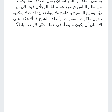
يستقي الماء من البئر إنسان يعمل الصدقة ممّا يكسب
من ظلم الناس فيضيع عمله. أمّا الرجلَان فيحملان نير
ربّنا يسوع المسيح بتشامخ ولا يتواضعان؛ لذلك لا يمكنهما
دخول ملكوت السموات. وأضاف الشيخ قائلًا: هكذا على
الإنسان أن يكون متيقظًا في عمله حتّى لا يتعب باطلًا.