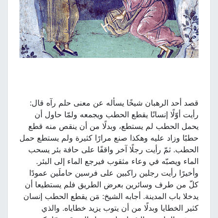
قصد أحد الرهبان شيخًا يسأله عن معنى حلم رآه قال:
رأيت أوّلًا إنسانًا يقطع الحطب ويجمعه ولمّا حاول أن
يحمل الحطب لم يستطع، وبدلًا من أن ينقص منه قطع
حطبًا وزاد عليه وهكذا صنع مرارًا كثيرة ولم يستطع حمل
الحطب. ثمّ رأيت رجلًا آخر واقفًا على حافة بئر يسحب
الماء ويصبّه في وعاء مثقوب فيرجع الماء إلى البئر.
وأخيرًا رأيت رجلين راكبين على فرسين حاملَين عمودًا
كلّ من طرف وسائرين بعرض الطريق فلم يستطيعا أن
يدخلا باب المدينة. أجابه الشيخ: مَن يقطع الحطب إنسان
كثير الخطايا وبدلًا من أن يتوب يزيد خطاياه. والذي