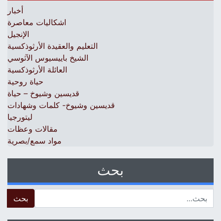
أخبار
اشكاليات معاصرة
الإنجيل
التعليم والعقيدة الأرثوذكسية
الشيخ باييسيوس الآثوسي
العائلة الأرثوذكسية
حياة روحية
قديسين وشيوخ – حياة
قديسين وشيوخ- كلمات وشهادات
ليتورجيا
مقالات وعظات
مواد سمع/بصرية
بحث
 for: