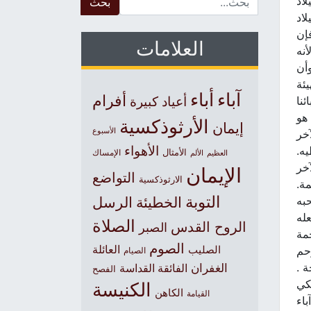
لاد
لاد
فإن
العلامات
أنه
وأن
يئة
آباء
أباء
أفرام
ئنا
أعياد كبيرة
هو
الأرثوذكسية
إيمان
الأسبوع
آخر
الأهواء
يه.
الأمثال
العظيم
الإمساك
الألم
آخر
الإيمان
التواضع
الارثوذكسية
مة.
التوبة
حبه
الخطيئة
الرسل
له
الصلاة
الروح القدس
الصبر
حمة
الصوم
الصليب
العائلة
ال31:21). أمّا مَن يرحم
الصيام
الغفران
الفائقة القداسة
الفصح
لكي
الكنيسة
الكاهن
القيامة
ن لا يعطيها يبقَ خارجاً. الدينونة بلا رحمة لمَن لم يعمل الرحمة (يعقوب13:3).آباء