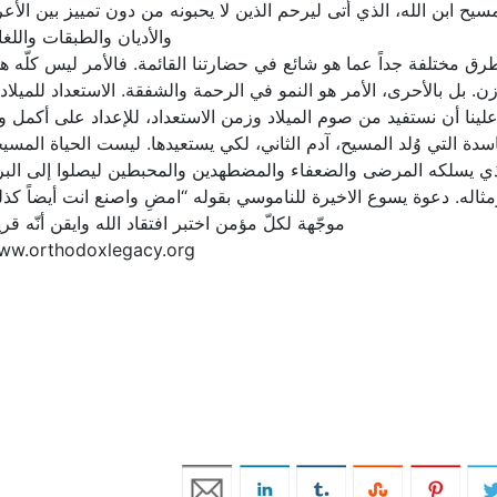
ح ابن الله، الذي أتى ليرحم الذين لا يحبونه من دون تمييز بين الأع
والأديان والطبقات واللغ
د بطرق مختلفة جداً عما هو شائع في حضارتنا القائمة. فالأمر ليس كلّه هد
 بل بالأحرى، الأمر هو النمو في الرحمة والشفقة. الاستعداد للميلاد
علينا أن نستفيد من صوم الميلاد وزمن الاستعداد، للإعداد على أكمل 
اسدة التي وُلد المسيح، آدم الثاني، لكي يستعيدها. ليست الحياة المسي
ي يسلكه المرضى والضعفاء والمضطهدين والمحبطين ليصلوا إلى البر
ومثاله. دعوة يسوع الاخيرة للناموسي بقوله “امضِ واصنع انت أيضاً كذ
موجّهة لكلّ مؤمن اختبر افتقاد الله وايقن أنّه قري
ww.orthodoxlegacy.org