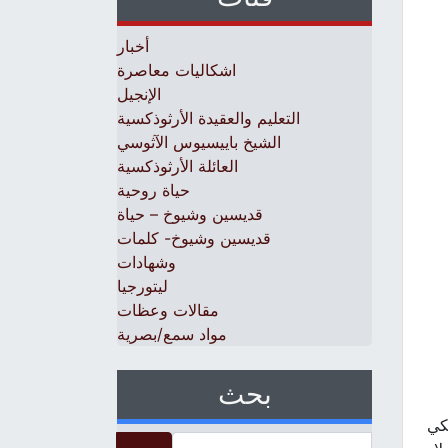
أخبار
اشكاليات معاصرة
الإنجيل
التعليم والعقيدة الأرثوذكسية
الشيخ باييسيوس الآثوسي
العائلة الأرثوذكسية
حياة روحية
قديسين وشيوخ – حياة
قديسين وشيوخ- كلمات
وشهادات
ليتورجيا
مقالات وعظات
مواد سمع/بصرية
بحث
كي
Search for: