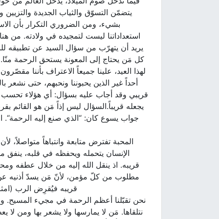
فيما ندخل صوم الميلاد، يدخل العالم من حولنا
يتضمّن التسوّق والثياب الجديدة والتزيين و
بشيء، ومن الضروري التكرار بأن الاستع
استعداداتنا ليست لتمجيده في ولادته. من هنا 
يريد أن يتهرّب من سؤال السيد عن تطبيقه للن
كل مَن يحتاج إلى المعونة يستحق الرحمة منّا.
لهذا العيد، علينا جميعاً الاعتراف بأننا مقصّرو
أحداً غير الذين يحبوننا ونحبهم، حتى نشعر
قريبي وقد أجاب عليه بسؤال: أي هؤلاء تحسب صار
يجعله قريباً.السؤال ليس إذاً مَن هو القائم بقر
جواب يسوع كان: “الذي صنع إليه الرحمة“. الق
المحبة تفترض متابعة وانتباهاً متواصلاً، 
الإنسان يتحمله ويحفظه في قلبه، ينفق م
قريبه. اذ ينقل الله إليه من خلال عطفه ومحب
قريبه فيُقرِض الرب (امثال17:19) ويكنز في السماء كنوزاً من الرحمة يعينه الرب بها عند ا
نحن تقبّلنا أعظم الرحمة في مجيء المسيح. وفي ت