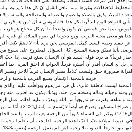
 إحدى أكثر فترات السنة انشغالاً وضغطاً على العائلات. فالإعداد للمي
التخطيط للاحتفالات وغيرها. ومن نافل القول أنّ كل هذا لا يرتبط بالمي
داد للميلاد يكون بالصلاة والصوم والصدقة والمصالحة والتوبة، وإلا 
تأتي القراءة اليوم لتذكّرنا بكل هذا. فالناموسي سأل “مَن هو قريبي” ل
اموس، بينما نحن فينبغي أن يكون واضحاً لنا أن كل محتاج هو قريبنا 
 هذا هو معنى محبة القريب. ومع دخولنا في صوم الميلاد، أي فترة الته
ن عن تنفيذ وصية السيد. كمثل الفريسي نحن نريد بأن لا تضمّ لائحة أقربا
 بالرضى بأننا نطبّق وصية المسيح. كان السؤال المطروح على يسوع من 
 قريباً؟ ما يريد قوله السيد هو أن الإنسان يصنع قريبه، إذا أحبّ ال
بي بل أي انسان أقدر أن أصيَره قريباً. الجواب انا أخلق القربى بما أعط
رابة صيرورة خلق وليست كلاماً. يصير الإنسان قريباً للآخر ويصير ال
قريبه بالمحبة. الإنسان يصنع القريب بالمحبة والرح
لأن المحبة ليست عاطفة عابرة، بل هي أمر يدوم ويواظَب عليه، والذي ي
ن وقته وحياته وماله وصحته من اجله، وبذلك يكون قد اقترب منه وجع
ته وانتباهه، يقترب هو تدريجياً من الله ويتعرّف عليه. لذلك، عمل الر
مطلوب من كلّ مؤمن، لأنّ مَن يسدّ أذنيه عن صراخ المسكين، يصرخ هو أيضاً لا يُسمع له (امث
لحاجة .
عييدنا لميلاده نعيّد لتقبّلنا هذه الرحمة. لذا يجب أن نتعلّم الرحمة 
نتلقاها. مَن لا يمارسها ولا يشعر بها وم