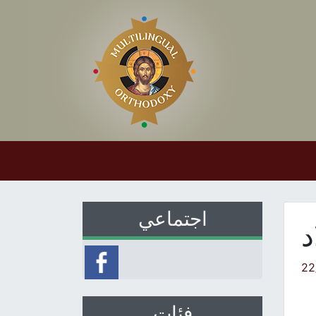
اجتماعي
د
22
فئات