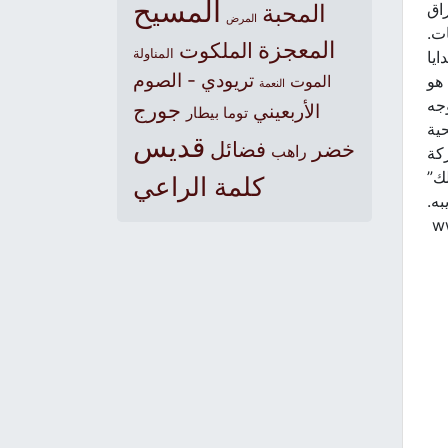
المسيح
راق
المحبة
المرض
ات.
المعجزة
الملكوت
المناولة
ايا
تريودي - الصوم
 هو
الموت
النعمة
وجه
جورج
الأربعيني
توما بيطار
حية
قديس
خضر
فضائل
راهب
كة
لك”
كلمة الراعي
به.
w