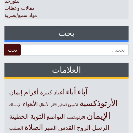
ليتورجيا
مقالات وعظات
مواد سمع/بصرية
بحث
 for:
العلامات
آباء
أباء
أفرام
إيمان
أعياد كبيرة
الأرثوذكسية
الأهواء
الأمثال
الأسبوع العظيم
الإمساك
الألم
الإيمان
التوبة
التواضع
الخطيئة
الارثوذكسية
الصلاة
الرسل
الروح القدس
الصبر
الصليب