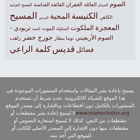
الصوم
الغفران
العائلة
الفائقة القداسة
الصيام
الفصح
القيامة
المسيح
الكنيسة
المحبة
الكاهن
المرض
المعجزة
الملكوت
تريودي -
الموت
المناولة
النعمة
جورج خضر
الصوم الأربعيني
راهب
توما بيطار
قديس
كلمة الراعي
فضائل
يسمح بإعادة نشر المقالات واستخدام المنشورات الموجودة في
هذا الموقع للشبكة الالكترونية، تحت شرط أن تستخدم
المنشورات بالكامل دون اقتطاعات وبالإشارة إلى مصدر الموقع
www.roumortodox.org
لا يُسمح إعادة نشر مقتطعات أو
مقتطفات من النص، كذلك لا يُسمح استعارة النصوص أو
مقتطفات منها دون الإشارة إلى المصدر الأصلي للكاتب أو
للموقع التي أُخذ منه.