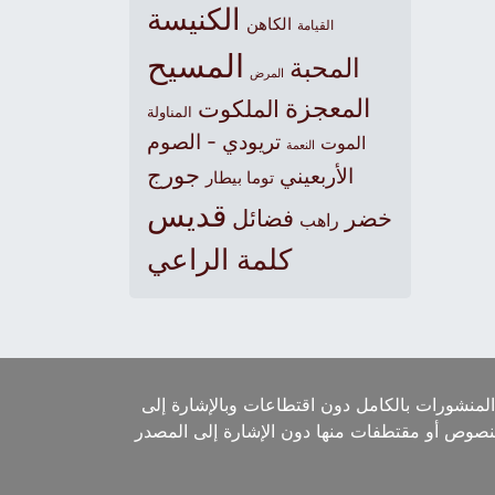
الكنيسة
الكاهن
القيامة
المسيح
المحبة
المرض
المعجزة
الملكوت
المناولة
تريودي - الصوم
الموت
النعمة
جورج
الأربعيني
توما بيطار
قديس
خضر
فضائل
راهب
كلمة الراعي
لمنشورات بالكامل دون اقتطاعات وبالإشارة إلى
لنصوص أو مقتطفات منها دون الإشارة إلى المصدر