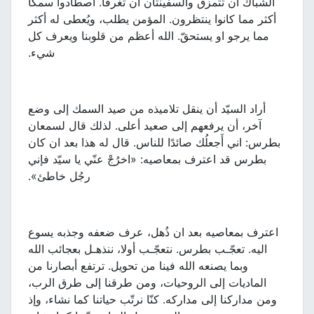
الشباك أن تتمزق والسفينتان أن تغرقا. اصطادوا سمكًا
أكثر مما كانوا ينتظرون. المؤمن يطلب، ويُعطى له أكثر
مما يرجو او يستحقّ. الله أعظم من قلوبنا ويعرف كل
شيء.
أراد السيّد أن ينقل تلاميذه من صيد السمك إلى وضع
آخر، أن يرفعهم إلى صعيد أعلى. لذلك قال لسمعان
بطرس: اني أَجعلُك صائدًا للناس. قال له هذا بعد ان كان
بطرس قد اعترف بمعاصيه: «اخرُجْ عنّي يا سيّد فإني
رجُل خاطئ».
اعترف بمعاصيه بعد ان ذُهل، عرف ضعفه وجذبه يسوع
اليه. تعجّـب بطرس. نتعجّـب أولا، ننذهـل بعجائب الله
وبما يصنعه الله فينا من تحويل. ترتفع أبصارنا من
الماديات إلى الروحيات، ومن طرقنا إلى طرق الرب،
ومن مداركنا إلى مداركه. كنّا نرتّب حياتنا كما نشاء، وإذ