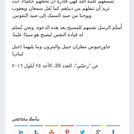
تُسمعهم كلمة الله فهي قادرة ان تجعلهم حكماء. أنت
تريد أن تنقلهم من دنياهم كما نُقل سمعان ويعقوب
ويوحنا من صيد السمك إلى صيد النفوس.
أَسلَمَ الرسل نفسهم للمسيح بعد هذه الدعوة، ونحن نُسلم
له قيادة النفس ليصبح هو سيدًا علينا.
جاورجيوس مطران جبيل والبترون وما يليهما (جبل
لبنان)
عن “رعيّتي”، العدد 39، الأحد ٢٥ أيلول ٢٠١٦
سأَجعلُك صائدًا للناس