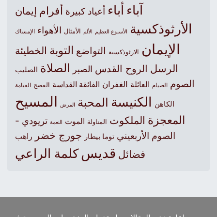
آباء
أباء
أفرام
إيمان
أعياد كبيرة
الأرثوذكسية
الأهواء
الأمثال
الأسبوع العظيم
الإمساك
الألم
الإيمان
التوبة
التواضع
الخطيئة
الارثوذكسية
الصلاة
الرسل
الروح القدس
الصبر
الصليب
الصوم
الغفران
العائلة
الفائقة القداسة
الصيام
الفصح
القيامة
المسيح
الكنيسة
المحبة
الكاهن
المرض
المعجزة
الملكوت
تريودي -
الموت
المناولة
النعمة
جورج خضر
الصوم الأربعيني
راهب
توما بيطار
قديس
كلمة الراعي
فضائل