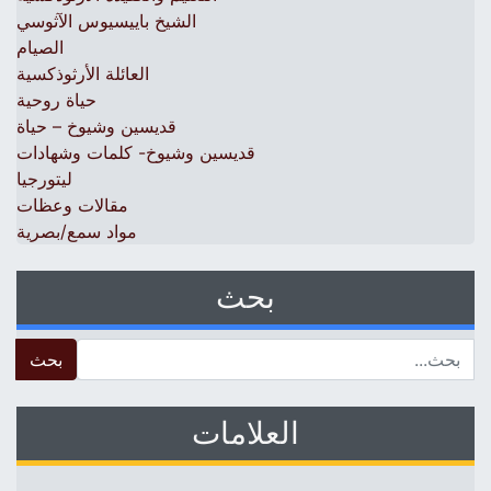
الشيخ باييسيوس الآثوسي
الصيام
العائلة الأرثوذكسية
حياة روحية
قديسين وشيوخ – حياة
قديسين وشيوخ- كلمات وشهادات
ليتورجيا
مقالات وعظات
مواد سمع/بصرية
بحث
 for:
العلامات