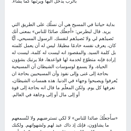
بالرب يدخل اليها ويرتّبها كما يشاء.
بداية حياتنا في المسيح هي أن نسلُك على الطريق التي
يريد. قال لبطرس: «أَجعلُك صائدًا للناس» بمعنى أنك
تَصيدُهم لي ولا تَصيدُهم لنفسك. الرسول المسيحي، أيًّا
كان، يعرف نفسه خادمًا مطيعًا. ليس له أن يعمل كلمته
بل كلمة السيد. والمقصود انه ليست له كلمة، ليست له
إرادة فإنه متطوّع لخدمة لها قواعدها، فلا يرتبك بشؤون
الحياة، ولا يسمع لوسوسات الشيطان أن المسيحية
بحاجة إلى غنى وإلى نفوذ وأن المسيحيين بحاجة ان
يُعرفوا ويصبحوا وجهاء في الدنيا. هذه همسات الشيطان،
نعرفها كل يوم. ولكن المعلّم ما قال انه بحاجة إلى قوة
أو إلى مال أو إلى وجاهة في العالم.
«سأَجعلُكَ صائدا للناس» لا لكي تسترضيهم ولا لتُسمعهم
ما يشاؤون، فإنك إذ ذاك عبد لهم ولشهواتهم. ولكنك