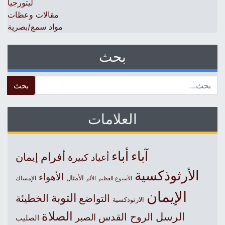
ليتورجيا
مقالات وعظات
مواد سمع/بصرية
بحث
 for:
العلامات
آباء
أباء
أفرام
إيمان
أعياد كبيرة
الأرثوذكسية
الأهواء
الأمثال
الأسبوع العظيم
الإمساك
الألم
الإيمان
التوبة
التواضع
الخطيئة
الارثوذكسية
الصلاة
الرسل
الروح القدس
الصبر
الصليب