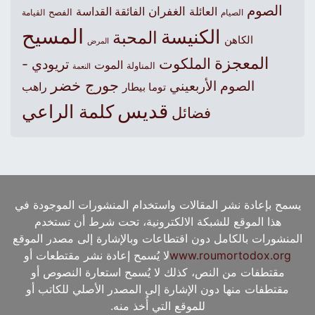
الصوم
الغفران
العائلة
الفائقة القداسة
الصيام
الفصح
القيامة
المسيح
الكنيسة
المحبة
الكاهن
المرض
المعجزة
الملكوت
تريودي -
الموت
المناولة
النعمة
جورج خضر
الصوم الأربعيني
راهب
توما بيطار
قديس
كلمة الراعي
فضائل
يسمح بإعادة نشر المقالات واستخدام المنشورات الموجودة في
هذا الموقع للشبكة الالكترونية، تحت شرط أن تستخدم
المنشورات بالكامل دون اقتطاعات وبالإشارة إلى مصدر الموقع
www.roumortodox.org
لا يُسمح إعادة نشر مقتطعات أو
مقتطفات من النص، كذلك لا يُسمح استعارة النصوص أو
مقتطفات منها دون الإشارة إلى المصدر الأصلي للكاتب أو
للموقع التي أُخذ منه.