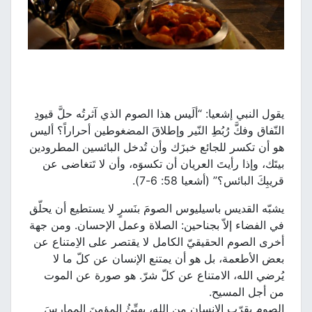
يقول النبي إشعيا: “ألَيس هذا الصوم الذي آثرتُه حلَّ قيودِ
النّفاق وفكَّ رُبُطِ النّير وإطلاقَ المضغوطين أحراراً؟ أليس
هو أن تكسر للجائع خبزَك وأن تُدخل البائسين المطرودين
بيتَك، وإذا رأيتَ العريان أن تكسوَه، وأن لا تَتغاضى عن
قريبِكَ البائس؟” (أشعيا 58: 6-7).
يشبّه القديس باسيليوس الصومَ بنَسرٍ لا يستطيع أن يحلّق
في الفضاء إلاّ بجناحين: الصلاة وعمل الإحسان. ومن جهة
أخرى الصوم الحقيقيّ الكامل لا يقتصر على الاِمتناع عن
بعض الأطعمة، بل هو أن يمتنع الإنسان عن كلّ ما لا
يُرضي الله، الامتناع عن كلّ شرّ. هو صورة عن الموت
من أجل المسيح.
الصوم يقرّب الإنسان من الله، يهيِّئُ المؤمنَ الممارِسَ