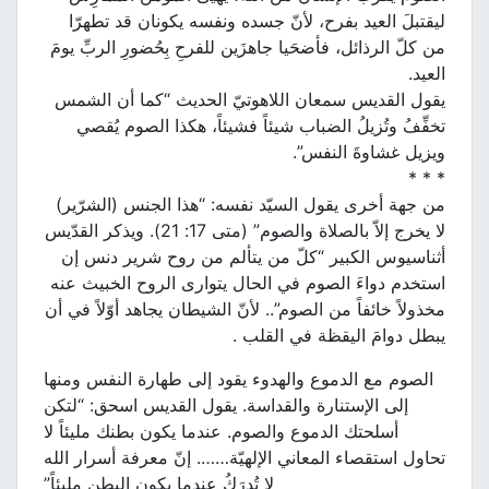
ليقتبلَ العيد بفرح، لأنّ جسده ونفسه يكونان قد تطهرّا
من كلّ الرذائل، فأضحَيا جاهزَين للفرحِ بِحُضورِ الربِّ يومَ
العيد.
يقول القديس سمعان اللاهوتيّ الحديث “كما أن الشمس
تخفِّفُ وتُزيلُ الضباب شيئاً فشيئاً، هكذا الصوم يُقصي
ويزيل غشاوةَ النفس”.
* * *
من جهة أخرى يقول السيّد نفسه: “هذا الجنس (الشرّير)
لا يخرج إلاّ بالصلاة والصوم” (متى 17: 21). ويذكر القدّيس
أثناسيوس الكبير “كلّ من يتألم من روح شرير دنس إن
استخدم دواءَ الصوم في الحال يتوارى الروح الخبيث عنه
مخذولاً خائفاً من الصوم”.. لأنّ الشيطان يجاهد أوّلاً في أن
يبطل دوامَ اليقظة في القلب .
الصوم مع الدموع والهدوء يقود إلى طهارة النفس ومنها
إلى الإستنارة والقداسة. يقول القديس اسحق: “لتكن
أسلحتك الدموع والصوم. عندما يكون بطنك مليئاً لا
تحاول استقصاء المعاني الإلهيّة……. إنّ معرفة أسرار الله
لا تُدرَكُ عندما يكون البطن مليئاً”