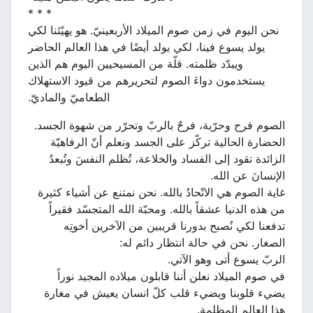
* * *
نحن اليوم في زمن صوم الميلاد الأربعينيّ. هو يهيّئنا لكي
يولد يسوع فينا، لكي يولد أيضًا في هذا العالم الحاضر
ويبدّد ظلمته. قلّة من المسيحيين اليوم هم الذين
يستخدمون دواءَ الصوم لتحريرهم من قيود الاستهلاك
الطعاميّ والماديّ.
الصوم فرح وحرّية، فرحٌ بالربّ وتحرّر من شهوة الجسد.
الحضارة الحالية تركّز على الجسد ونعلم أنّ الرفاهيّة
الزائدة تقود إلى الفساد والخلاعة، تُظلم النفسَ وتُبعدُ
الإنسانَ عن الله.
غاية الصوم هي الاتّحادُ بالله. نحن نمتنع عن أشياء كثيرة
من هذه الدنيا عشقاً بالله. ومحبّة الله المتجسّد فقيراً
تدفعنا لكي نُصبح بدورنا قريبين من الآخرين أخوتِه
الصغار. نحن في حالة انتظار دائم له:
الربّ يسوع أتى وهو الآتي.
في صوم الميلاد نعلن أننا قابلون ميلاده المجيد نوراً
يضيء قلوبنا ويضيء قلب كلّ انسان يعيش في مغارة
هذا العالم المظلمة.