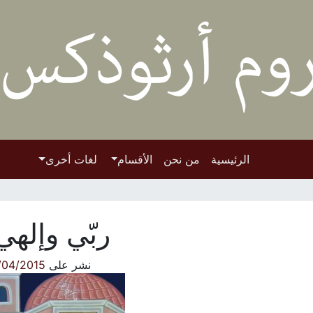
الرئيسية
من نحن
الأقسام
لغات أخرى
ربّي وإلهي
نشر على
/04/2015