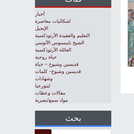
أخبار
اشكاليات معاصرة
الإنجيل
التعليم والعقيدة الأرثوذكسية
الشيخ باييسيوس الآثوسي
العائلة الأرثوذكسية
حياة روحية
قديسين وشيوخ – حياة
قديسين وشيوخ- كلمات
وشهادات
ليتورجيا
مقالات وعظات
مواد سمع/بصرية
بحث
Search for: