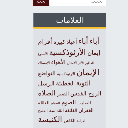
العلامات
آباء
أباء
أفرام
أعياد كبيرة
الأرثوذكسية
إيمان
الأسبوع
الأهواء
الأمثال
العظيم
الإمساك
الألم
الإيمان
التواضع
الارثوذكسية
التوبة
الخطيئة
الرسل
الصلاة
الروح القدس
الصبر
الصوم
الصليب
العائلة
الصيام
الغفران
الفائقة القداسة
الفصح
الكنيسة
الكاهن
القيامة