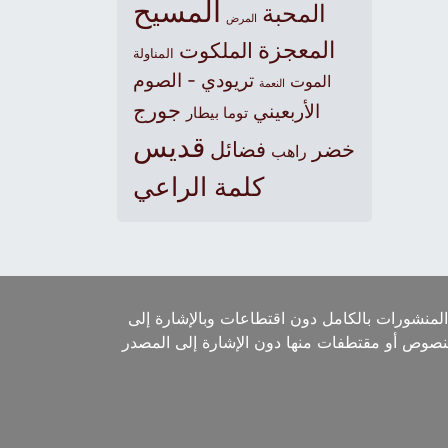
المسيح
المحبة
المرض
المعجزة
الملكوت
المناولة
تريودي - الصوم
الموت
النعمة
جورج
الأربعيني
توما بيطار
قديس
خضر
فضائل
راهب
كلمة الراعي
لمنشورات بالكامل دون اقتطاعات وبالإشارة إلى
لنصوص أو مقتطفات منها دون الإشارة إلى المصدر