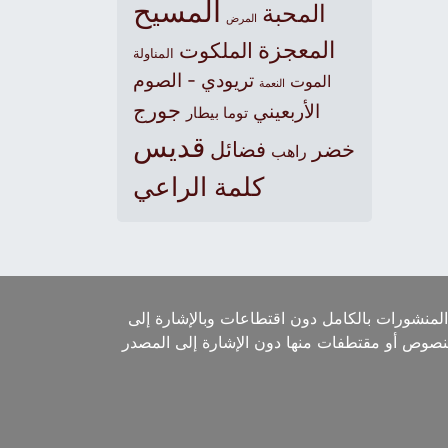
المسيح
المحبة
المرض
المعجزة
الملكوت
المناولة
تريودي - الصوم
الموت
النعمة
جورج
الأربعيني
توما بيطار
قديس
خضر
فضائل
راهب
كلمة الراعي
لمنشورات بالكامل دون اقتطاعات وبالإشارة إلى
لنصوص أو مقتطفات منها دون الإشارة إلى المصدر