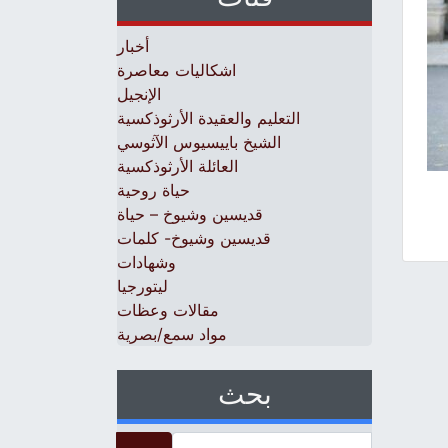
أخبار
اشكاليات معاصرة
الإنجيل
التعليم والعقيدة الأرثوذكسية
الشيخ باييسيوس الآثوسي
العائلة الأرثوذكسية
حياة روحية
قديسين وشيوخ – حياة
قديسين وشيوخ- كلمات
وشهادات
ليتورجيا
مقالات وعظات
مواد سمع/بصرية
بحث
Search for: