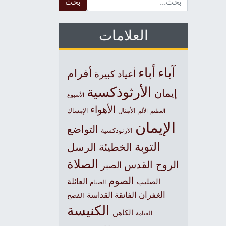
العلامات
آباء
أباء
أفرام
أعياد كبيرة
الأرثوذكسية
إيمان
الأسبوع
الأهواء
الأمثال
العظيم
الإمساك
الألم
الإيمان
التواضع
الارثوذكسية
التوبة
الخطيئة
الرسل
الصلاة
الروح القدس
الصبر
الصوم
الصليب
العائلة
الصيام
الغفران
الفائقة القداسة
الفصح
الكنيسة
الكاهن
القيامة