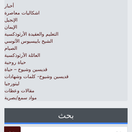
أخبار
اشكاليات معاصرة
الإنجيل
الإيمان
التعليم والعقيدة الأرثوذكسية
الشيخ باييسيوس الآثوسي
الصيام
العائلة الأرثوذكسية
حياة روحية
قديسين وشيوخ – حياة
قديسين وشيوخ- كلمات وشهادات
ليتورجيا
مقالات وعظات
مواد سمع/بصرية
بحث
 for: