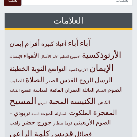
العلامات
آباء
أباء
أفرام
إيمان
أعياد كبيرة
الأرثوذكسية
الأهواء
الأمثال
الأسبوع العظيم
الإمساك
الألم
الإيمان
التوبة
التواضع
الخطيئة
الارثوذكسية
الصلاة
الرسل
الروح القدس
الصبر
الصليب
الصوم
الغفران
العائلة
الفائقة القداسة
الصيام
الفصح
القيامة
المسيح
الكنيسة
المحبة
الكاهن
المرض
المعجزة
الملكوت
تريودي -
الموت
المناولة
النعمة
جورج خضر
الصوم الأربعيني
راهب
توما بيطار
قديس
كلمة الراعي
فضائل