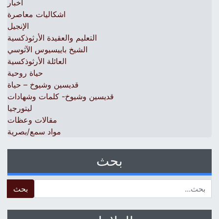
أخبار
اشكاليات معاصرة
الإنجيل
التعليم والعقيدة الأرثوذكسية
الشيخ باييسيوس الآثوسي
العائلة الأرثوذكسية
حياة روحية
قديسين وشيوخ – حياة
قديسين وشيوخ- كلمات وشهادات
ليتورجيا
مقالات وعظات
مواد سمع/بصرية
بحث
 for: