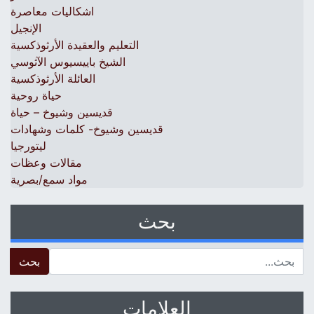
اشكاليات معاصرة
الإنجيل
التعليم والعقيدة الأرثوذكسية
الشيخ باييسيوس الآثوسي
العائلة الأرثوذكسية
حياة روحية
قديسين وشيوخ – حياة
قديسين وشيوخ- كلمات وشهادات
ليتورجيا
مقالات وعظات
مواد سمع/بصرية
بحث
 for:
العلامات