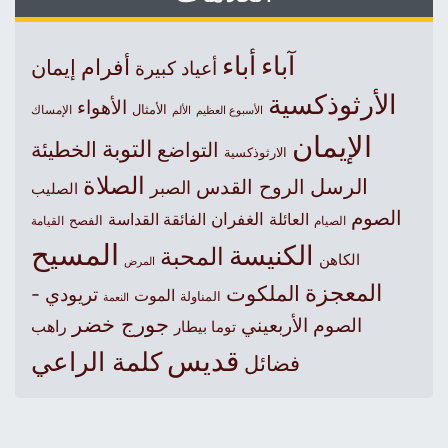
آباء
أباء
أفرام
إيمان
أعياد كبيرة
الأرثوذكسية
الأهواء
الأمثال
الأسبوع العظيم
الإمساك
الألم
الإيمان
التوبة
التواضع
الخطيئة
الارثوذكسية
الصلاة
الرسل
الروح القدس
الصبر
الصليب
الصوم
الغفران
العائلة
الفائقة القداسة
الصيام
الفصح
القيامة
المسيح
الكنيسة
المحبة
الكاهن
المرض
المعجزة
الملكوت
تريودي -
الموت
المناولة
النعمة
جورج خضر
الصوم الأربعيني
راهب
توما بيطار
قديس
كلمة الراعي
فضائل