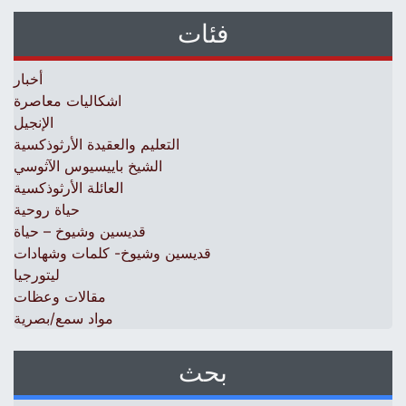
فئات
أخبار
اشكاليات معاصرة
الإنجيل
التعليم والعقيدة الأرثوذكسية
الشيخ باييسيوس الآثوسي
العائلة الأرثوذكسية
حياة روحية
قديسين وشيوخ – حياة
قديسين وشيوخ- كلمات وشهادات
ليتورجيا
مقالات وعظات
مواد سمع/بصرية
بحث