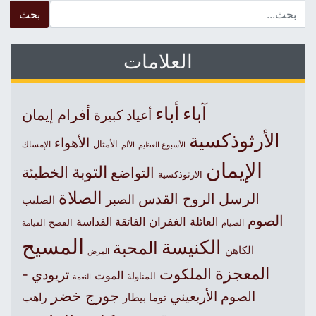
 for:
العلامات
آباء
أباء
أفرام
إيمان
أعياد كبيرة
الأرثوذكسية
الأهواء
الأمثال
الأسبوع العظيم
الإمساك
الألم
الإيمان
التوبة
التواضع
الخطيئة
الارثوذكسية
الصلاة
الرسل
الروح القدس
الصبر
الصليب
الصوم
الغفران
العائلة
الفائقة القداسة
الصيام
الفصح
القيامة
المسيح
الكنيسة
المحبة
الكاهن
المرض
المعجزة
الملكوت
تريودي -
الموت
المناولة
النعمة
جورج خضر
الصوم الأربعيني
راهب
توما بيطار