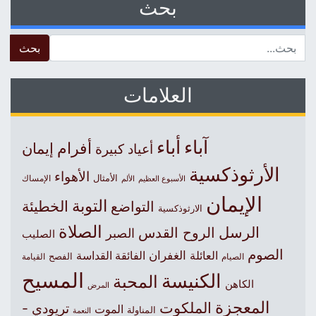
بحث
 for:
العلامات
آباء
أباء
أفرام
إيمان
أعياد كبيرة
الأرثوذكسية
الأهواء
الأمثال
الأسبوع العظيم
الإمساك
الألم
الإيمان
التوبة
التواضع
الخطيئة
الارثوذكسية
الصلاة
الرسل
الروح القدس
الصبر
الصليب
الصوم
الغفران
العائلة
الفائقة القداسة
الصيام
الفصح
القيامة
المسيح
الكنيسة
المحبة
الكاهن
المرض
المعجزة
الملكوت
تريودي -
الموت
المناولة
النعمة