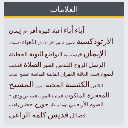
العلامات
آباء
أباء
أفرام
إيمان
أعياد كبيرة
الأرثوذكسية
الأهواء
الأمثال
الأسبوع العظيم
الإمساك
الألم
الإيمان
التوبة
التواضع
الخطيئة
الارثوذكسية
الصلاة
الرسل
الروح القدس
الصبر
الصليب
الصوم
الغفران
العائلة
الفائقة القداسة
الصيام
الفصح
القيامة
المسيح
الكنيسة
المحبة
الكاهن
المرض
المعجزة
الملكوت
تريودي -
الموت
المناولة
النعمة
جورج خضر
الصوم الأربعيني
راهب
توما بيطار
قديس
كلمة الراعي
فضائل