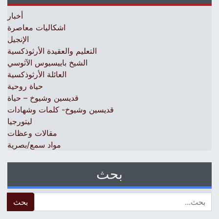
أخبار
اشكاليات معاصرة
الإنجيل
التعليم والعقيدة الأرثوذكسية
الشيخ باييسيوس الآثوسي
العائلة الأرثوذكسية
حياة روحية
قديسين وشيوخ – حياة
قديسين وشيوخ- كلمات وشهادات
ليتورجيا
مقالات وعظات
مواد سمع/بصرية
بحث
 for: