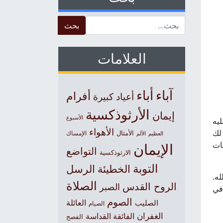
Search for:
العلامات
آباء
أباء
أفرام
أعياد كبيرة
الأرثوذكسية
إيمان
الأسبوع
ليه
الأهواء
لك
الأمثال
العظيم
الإمساك
الألم
ات
الإيمان
التواضع
الارثوذكسية
التوبة
الخطيئة
الرسل
له.
الصلاة
الروح القدس
الصبر
في
الصوم
الصليب
العائلة
الصيام
الغفران
الفائقة القداسة
الفصح