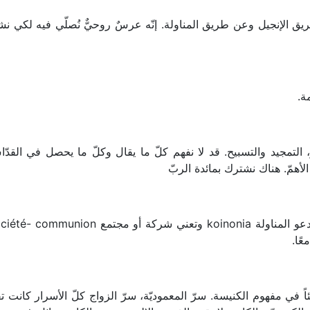
ريق الإنجيل وعن طريق المناولة. إنّه عرسٌ روحيٌّ نُصلّي فيه لكي ن
ة.
 التمجيد والتسبيح. قد لا نفهم كلّ ما يقال وكلّ ما يحصل في القدّا
لأهمّ. هناك نشترك بمائدة الربّ
ًا.
 في مفهوم الكنيسة. سرّ المعموديّة، سرّ الزواج كلّ الأسرار كانت ت