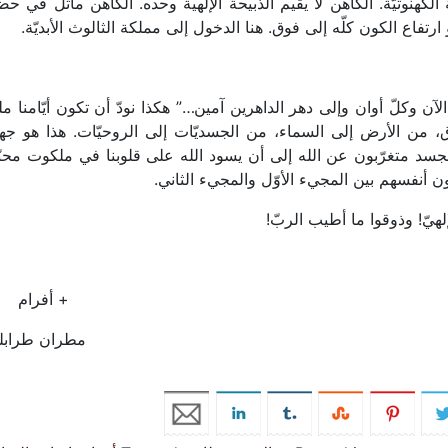
لكهنوتيّة. الكاهن لا يقيم الذبيحة الإلهية وحده. الكاهن ماثل في ح
ارتفاع الكون كلّه إلى فوق. هنا الدخول إلى مملكة الثالوث الأبديّة.
ن وكلّ أوان وإلى دهر الداهرين آمين…” هكذا نودّ أن تكون أيّامنا مل
ق، من الأرض إلى السماء، من الجسديّات إلى الروحيّات. هذا هو جها
لجسد متغرّبون عن الله إلى أن يسود الله على قلوبنا في ملكوت محبّت
 أنفسهم بين المجيء الأوّل والمجيء الثاني.
لإلهيّ! وذوقوا ما أطيب الربّ!
فرام
 طرابلس