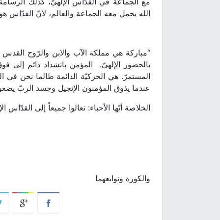
مع الجماعة في القدّاس الإلهيّ، كذلك الرسامة ا
الله يحمل معه الجماعة والعالم، لأنّ القدّاس هو 
“مباركة هي مملكة الآب والابن والرّوح القدس الآ
بالحضور الإلهيّ. المؤمن بانشداد دائم إلى فو
المستمرّ. هي الحركيّة الدائمة طالما نحن في ا
عندما يذوق المؤمنون الإنجيل وجسد الربّ يضعون
الخلاصة أيّها الأحباء: تعالوا جميعاً إلى القدّاس ا
+ أ
مطران
والكورة وتوابعهما