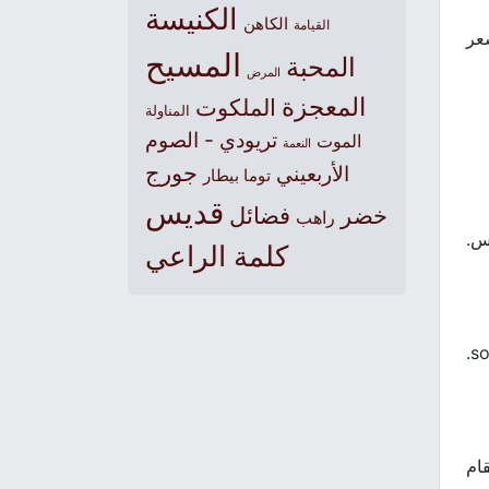
الكنيسة
الكاهن
القيامة
شعر
المسيح
المحبة
المرض
المعجزة
الملكوت
المناولة
تريودي - الصوم
الموت
النعمة
جورج
الأربعيني
توما بيطار
قديس
خضر
فضائل
راهب
س.
كلمة الراعي
ولا نبقى منعزلين في بيوتنا. في اليونانيّة أيضًا ندعو المناولة koinonia وتعني شركة أو مجتمع société- communion.
قام