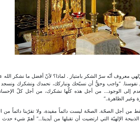
إلهي معروف أنّه سرّ الشكر بامتياز . لماذا؟ لأنّ أفضل ما نشكر الله ع
ص نفوسنا. “واجب وحقٌّ أن نسبّحك ونباركك، نحمدك ونشكرك ونسجد 
دم إلى الوجود… من أجل هذه كلّها نشكرك، من أجل كلّ الإحسان
رة وغير الظاهرة..”
ن أجل الصحّة. الصحّة ليست دائماً مفيدة، ولا تقرّبنا دائماً من ال
ذبيحة الإلهيّة التي ارتضيت أن تقبلها من أيدينا…” أهمّ شيء حدث 