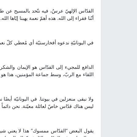
القدّاس الإلهيّ عرسٌ، فيه نتّحد بالمسيح عن ط
أنّنا فقراء إلى الله. هذه أهمّ نعمة يهبنا إيّاها الله.
في اليونانيّةِ ندعوه أفخارستيّة أي مُعطي كلّ نعم
الدافع للمجيء إلى القدّاس هو الإيمان والشكر،
اللقاء مع الربّ، وسط جماعة المؤمنين، هذا هو ا
ليس هناك قدّاس خاصّ لعائلة معيّنة. نحن دائماً مع
يقول البعض “القدّاس ممسوك” هذا لا يعني شيئاً