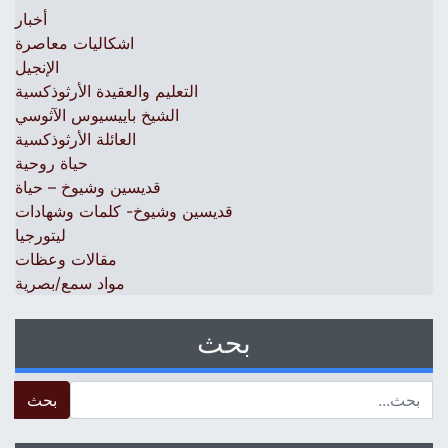
أخبار
اشكاليات معاصرة
الإنجيل
التعليم والعقيدة الأرثوذكسية
الشيخ باييسيوس الآثوسي
العائلة الأرثوذكسية
حياة روحية
قديسين وشيوخ – حياة
قديسين وشيوخ- كلمات وشهادات
ليتورجيا
مقالات وعظات
مواد سمع/بصرية
بحث
 for: