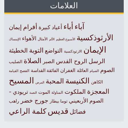
العلامات
آباء
أباء
أفرام
إيمان
أعياد كبيرة
الأرثوذكسية
الأهواء
الأمثال
الأسبوع العظيم
الإمساك
الألم
الإيمان
التوبة
التواضع
الخطيئة
الارثوذكسية
الصلاة
الرسل
الروح القدس
الصبر
الصليب
الصوم
الغفران
العائلة
الفائقة القداسة
الصيام
الفصح
القيامة
المسيح
الكنيسة
المحبة
الكاهن
المرض
المعجزة
الملكوت
تريودي -
الموت
المناولة
النعمة
جورج خضر
الصوم الأربعيني
راهب
توما بيطار
قديس
كلمة الراعي
فضائل