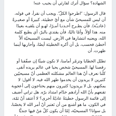
الشهادة؟ سؤال أترك لقارئي أن يجيب عنه!
قال الرسول: “اطرحوا الكلّ”. ويجب أن نقرأ، في قوله،
أن ليس للمسيحيّ شأن مع أيّ خطيئة، كبيرةً أو صغيـرةً
(عاديـّة). فأن يطـرح أحـدنـا أمـرًا، لهـو أن يلقيـه بعيدًا
منه. هذا أوّلاً. وأمّا تاليًا، فأن يقتدي بالبرّ، أي يطيع كلمة
الله، ويعنيه انتشارها في الأرض. ليست المسيحيّة ألاّ
أخطئ فحسب، بل أن أكره الخطيئة أيضًا، وأحاربها أينما
ظهرت. أن
تطبّل الخطايا وتزمّر أمامنا، لا نكون شيئًا إن صفّقنا أو
رقصنا لها. المسيحيّ شخص يحيا في عالم يريده أنقى.
كلّنا نعرف أنّ هذا العالم مشكلته العظمى أنّ مسيحيّين
كثيرين لا يريدون أن يخدموا طهر الله فيه. لا أقول: لا
يمكنهم، بل لا يريدون! كثيرون منهم يحتاجون إلى أعجوبة
تقنعهم بأنّ الله أرادهم خدّام امتداد برّه. هل تراني أضيف
إلى قائمة الرسول خطيئةً عاديّةً أخرى؟ لا أعتقد أنّ ثمّة،
في الكون، ما هو أشنع من أن نَعتبر أنّ أمر الله لا يخصّنا،
بل سوانا؟ المسيحيّة، إمّا أن يكون كلّ مَنْ فيها جنديًّا