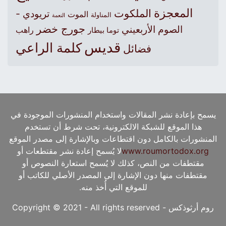
المعجزة
الملكوت
تريودي -
الموت
المناولة
النعمة
جورج خضر
الصوم الأربعيني
راهب
توما بيطار
قديس
كلمة الراعي
فضائل
يسمح بإعادة نشر المقالات واستخدام المنشورات الموجودة في
هذا الموقع للشبكة الالكترونية، تحت شرط أن تستخدم
المنشورات بالكامل دون اقتطاعات وبالإشارة إلى مصدر الموقع
www.roumortodox.org
لا يُسمح إعادة نشر مقتطعات أو
مقتطفات من النص، كذلك لا يُسمح استعارة النصوص أو
مقتطفات منها دون الإشارة إلى المصدر الأصلي للكاتب أو
للموقع التي أُخذ منه.
روم أرثوذكس - Copyright © 2021 - All rights reserved