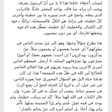
إنسان، أخطاء عامّة! هذا لا بدّ من أنّ الرسول يعرفه.
ويجب أن نراه، بما قاله، يواجه المعتبَر عاديًّا. فالتراث،
الذي ينقله، واضح في عدم تمييزه ما بين خطيئة وأخرى.
كلّ خطيئة، في تراثنا، هي الكلّ. فالمسيحيّة، تراثيًّا، دعوة
إلى الكمال. والخطيئة، أيّ خطيئة، تعطّل هذه الدعوة،
وتجعلها فارغةً، أي من دون مضمون.
هذا يطرح سؤالاً وجيهًا، وهو: إلى مَنْ يستند الناس في
سلوكهم؟ أي عندما يغضبون أو يشتمون مثلاً، مَنْ
يتذكّرون، ويذكرون؟ إن أجبت: بعضهم بعضًا، أو أمورًا
يشرّعون بها تصرّفاتهم السيّئة، لا أرتجل. فمعظم الناس
أسرى الآخرين وما يرونه يغريهم في هذا العالم الحاضر
الخدّاع! أين الله في ظلّ هذه المعمعة؟ هذا، إن كان
هدفنا حياة البرّ، هو السؤال المحوريّ. فما يعوزه الناس،
في غير جيل، أن يذكروا أنّ الحياة الحقّ أن نضع الربّ
في صميم حياتنا. بمعنى أن نتمثّل به في كلّ شيء. وإن
قال الكتاب في الله إلهنا مثلاً: “إنّه لم يرتكب خطيئةً، ولم
يوجد في فمه غِشّ. شُتم ولم يَرُدَّ الشتيمة بمثلها. تألّم
ولم يهدّد أحدًا، بل أسلم أمره إلى مَنْ يحكم بالعدل”