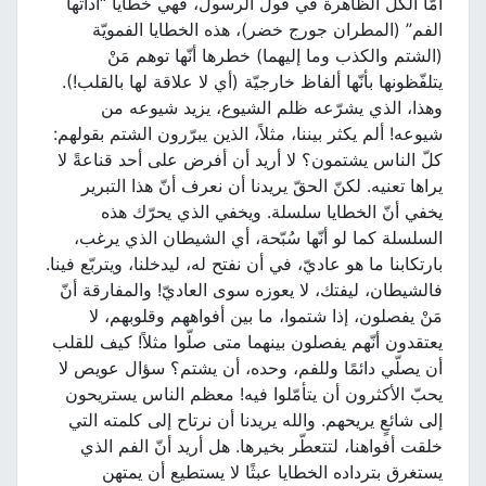
أمّا الكلّ الظاهرة في قول الرسول، فهي خطايا “أداتها
الفم” (المطران جورج خضر)، هذه الخطايا الفمويّة
(الشتم والكذب وما إليهما) خطرها أنّها توهم مَنْ
يتلفّظونها بأنّها ألفاظ خارجيّة (أي لا علاقة لها بالقلب!).
وهذا، الذي يشرّعه ظلم الشيوع، يزيد شيوعه من
شيوعه! ألم يكثر بيننا، مثلاً، الذين يبرّرون الشتم بقولهم:
كلّ الناس يشتمون؟ لا أريد أن أفرض على أحد قناعةً لا
يراها تعنيه. لكنّ الحقّ يريدنا أن نعرف أنّ هذا التبرير
يخفي أنّ الخطايا سلسلة. ويخفي الذي يحرّك هذه
السلسلة كما لو أنّها سُبّحة، أي الشيطان الذي يرغب،
بارتكابنا ما هو عاديّ، في أن نفتح له، ليدخلنا، ويتربّع فينا.
فالشيطان، ليفتك، لا يعوزه سوى العاديّ! والمفارقة أنّ
مَنْ يفصلون، إذا شتموا، ما بين أفواههم وقلوبهم، لا
يعتقدون أنّهم يفصلون بينهما متى صلّوا مثلاً! كيف للقلب
أن يصلّي دائمًا وللفم، وحده، أن يشتم؟ سؤال عويص لا
يحبّ الأكثرون أن يتأمّلوا فيه! معظم الناس يستريحون
إلى شائعٍ يريحهم. والله يريدنا أن نرتاح إلى كلمته التي
خلقت أفواهنا، لتتعطّر بخيرها. هل أريد أنّ الفم الذي
يستغرق بترداده الخطايا عبثًا لا يستطيع أن يمتهن