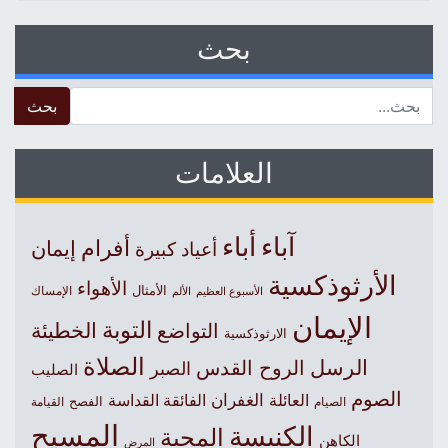
بحث
 for:
العلامات
آباء
أباء
أفرام
إيمان
أعياد كبيرة
الأرثوذكسية
الأهواء
الأمثال
الأسبوع العظيم
الإمساك
الألم
الإيمان
التوبة
التواضع
الخطيئة
الارثوذكسية
الصلاة
الرسل
الروح القدس
الصبر
الصليب
الصوم
الغفران
العائلة
الفائقة القداسة
الصيام
الفصح
القيامة
المسيح
الكنيسة
المحبة
الكاهن
المرض