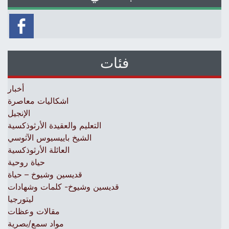
فئات
أخبار
اشكاليات معاصرة
الإنجيل
التعليم والعقيدة الأرثوذكسية
الشيخ باييسيوس الآثوسي
العائلة الأرثوذكسية
حياة روحية
قديسين وشيوخ – حياة
قديسين وشيوخ- كلمات وشهادات
ليتورجيا
مقالات وعظات
مواد سمع/بصرية