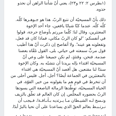
(١بطرس ٢: ٢٢ و٢٣)، يعني أنّ شأننا الراهن أن نحذو
حذوه.
ذلك بأنّ المسيحيّة أن نتبع الربّ. هذا هو جـوهـرها كلّه.
كلّه كلّه. عندما كنّا شبابًا يافعين، جاء أحد الإخوة
المعتبَرين، وقال لنا: كلّما مررتم بأوضاع حرجة، قولوا
في أنفسكم: “لو كان الربّ مكاني، فماذا كان قد فعل،
وتفعلونه هو عينه”. ولا أتفاصح إن ذكرت أنّ هذا أطيب
قول مربٍّ سمعته في حياتي. بلى، القول تلقّاه بعضنا
صدمة. فنحن، وقتئذٍ، لم نكن جميعنا على وعي أنّ
المسيحيّة اقتداء بإله يريدنا أن نتشبّه به. وكان الإخوة
سندًا لنا مقنعين. هل أقصد أنّ المسيحيّة هي اقتداء
بالمعتبَرين في الجماعة أيضًا؟ أجل، أجل. فليس أحلى من
أن تنخرط في قومٍ هم ما يقولونه من خير. القوّة، في
الحياة المسيحيّة، توطّدها الزمالة الناصعة التي يسودها
الربّ بحضوره المخلِّص. إن كان العالم قد تعلّق بالزيف
ونـسج لـه الشيـطان مـا يـرتديه بـأنـاقـة!، فـيجب أن
نـرتـبـط بعالم الحقّ الذي يساعدنا على أن نحيا بالبرّ أبدًا.