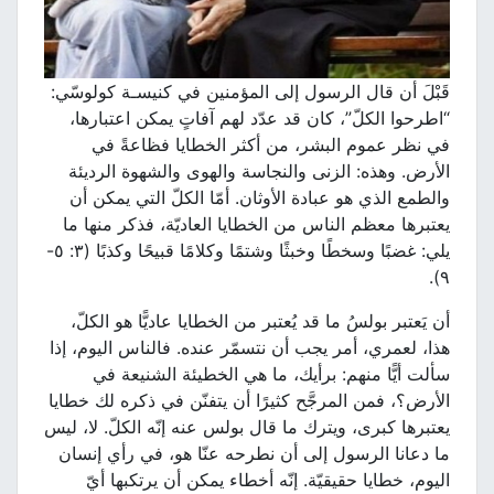
قَبْلَ أن قال الرسول إلى المؤمنين في كنيسـة كولوسّي:
“اطرحوا الكلّ”، كان قد عدّد لهم آفاتٍ يمكن اعتبارها،
في نظر عموم البشر، من أكثر الخطايا فظاعةً في
الأرض. وهذه: الزنى والنجاسة والهوى والشهوة الرديئة
والطمع الذي هو عبادة الأوثان. أمّا الكلّ التي يمكن أن
يعتبرها معظم الناس من الخطايا العاديّة، فذكر منها ما
يلي: غضبًا وسخطًا وخبثًا وشتمًا وكلامًا قبيحًا وكذبًا (٣: ٥-
٩).
أن يَعتبر بولسُ ما قد يُعتبر من الخطايا عاديًّا هو الكلّ،
هذا، لعمري، أمر يجب أن نتسمّر عنده. فالناس اليوم، إذا
سألت أيًّا منهم: برأيك، ما هي الخطيئة الشنيعة في
الأرض؟، فمن المرجَّح كثيرًا أن يتفنّن في ذكره لك خطايا
يعتبرها كبرى، ويترك ما قال بولس عنه إنّه الكلّ. لا، ليس
ما دعانا الرسول إلى أن نطرحه عنّا هو، في رأي إنسان
اليوم، خطايا حقيقيّة. إنّه أخطاء يمكن أن يرتكبها أيّ