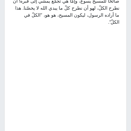
صالحًا للمسيح يسوع، وإمّا هي تجمّع يمشي إلى قبره! أن
نطرح الكلّ، لهو أن نطرح كلّ ما يبدي الله لا يخصّنا. هذا
ما أراده الرسول، ليكون المسيح، هو هو، “الكلّ في
الكلّ”.