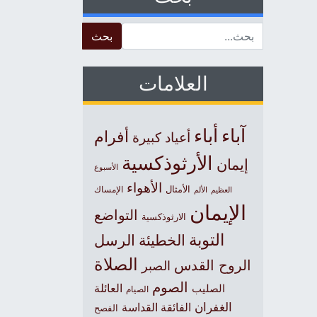
Search for:
العلامات
آباء
أباء
أفرام
أعياد كبيرة
الأرثوذكسية
إيمان
الأسبوع
الأهواء
الأمثال
العظيم
الإمساك
الألم
الإيمان
التواضع
الارثوذكسية
التوبة
الخطيئة
الرسل
الصلاة
الروح القدس
الصبر
الصوم
الصليب
العائلة
الصيام
الغفران
الفائقة القداسة
الفصح