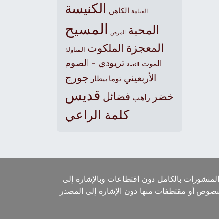
الكنيسة
الكاهن
القيامة
المسيح
المحبة
المرض
المعجزة
الملكوت
المناولة
تريودي - الصوم
الموت
النعمة
جورج
الأربعيني
توما بيطار
قديس
خضر
فضائل
راهب
كلمة الراعي
لمنشورات بالكامل دون اقتطاعات وبالإشارة إلى
لنصوص أو مقتطفات منها دون الإشارة إلى المصدر