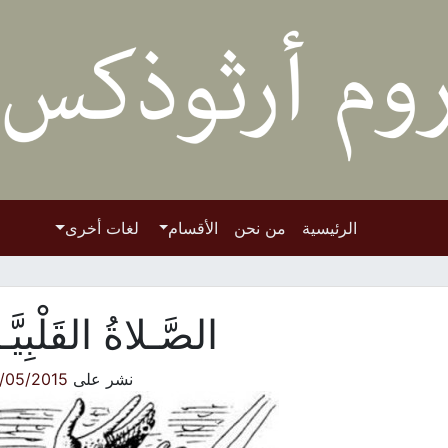
الرئيسية
من نحن
الأقسام
لغات أخرى
الصَّـلاةُ القَلْبِيَّـ
نشر على
/05/2015