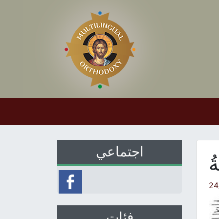
اجتماعي
ةُ
24
فئات