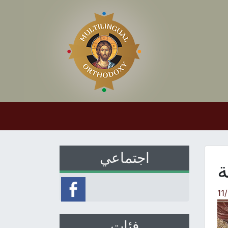
اجتماعي
ة
11
فئات