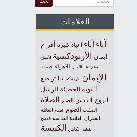
العلامات
آباء
أباء
أفرام
أعياد كبيرة
الأرثوذكسية
إيمان
الأسبوع
الأهواء
الأمثال
العظيم
الإمساك
الألم
الإيمان
التواضع
الارثوذكسية
التوبة
الخطيئة
الرسل
الصلاة
الروح القدس
الصبر
الصوم
الصليب
العائلة
الصيام
الغفران
الفائقة القداسة
الفصح
الكنيسة
الكاهن
القيامة