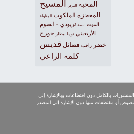
المسيح
المحبة
المرض
المعجزة
الملكوت
المناولة
تريودي - الصوم
الموت
النعمة
جورج
الأربعيني
توما بيطار
قديس
خضر
فضائل
راهب
كلمة الراعي
لمنشورات بالكامل دون اقتطاعات وبالإشارة إلى
لنصوص أو مقتطفات منها دون الإشارة إلى المصدر