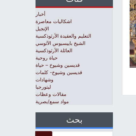
أخبار
اشكاليات معاصرة
الإنجيل
التعليم والعقيدة الأرثوذكسية
الشيخ باييسيوس الآثوسي
العائلة الأرثوذكسية
حياة روحية
قديسين وشيوخ – حياة
قديسين وشيوخ- كلمات
وشهادات
ليتورجيا
مقالات وعظات
مواد سمع/بصرية
بحث
Search for: