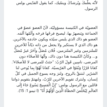
لأنّه يعلّمكَ ويُرشدُكَ وينمّيك، كما يقول القدّيس بولس
الرسول.
العضويّة في الكنيسة مسؤوليّة، لأنّ العضوَ عضوٌ في
الجماعة ويَنصهرُ بها، ليصبح فرحُها فرحَه وألَمُها ألَمَه.
العضو هو ذاك الذي يلبس سيّدَه ويكون خادمَه بالآخَرين.
هو ذاك الذي لا يستكبر ولا يجعل من ذاته ديّاناً للآخرين
للملتزمين وغير الملتزمين، فُلان مُصَلٍّ وآخَرُ غيرُ مُصَلٍّ
و… وكأنّ الكنيسة هذا دون ذاك، وأنّها للأصحّاء دون
المرضى، ناسِين قَولَ الرّبّ: “جئتُ للمرضى لا للأصحّاء”.
كفانا فَرْزًا وَنُمُوّا في الفرّيسيّة. كفانا لَهْوًا بِما يُوحي لنا
الشرّير. لنتنقَّ بالروح، ولنرَ وجه يسوع الجميل في كلّ
إنسان، ولنترك تقويم الآخرين للرّبّ، ولنهتمّ بتقويم ذواتنا
قائلين مع الرسول بولس: “إِنَّ الْمَسِيحَ يَسُوعَ جَاءَ إِلَى
العالَمِ لِيُخَلِّصَ الخطأةَ الَّذِينَ أَوَّلُهُمْ أَنَا” (ا تيمو 1: 15).