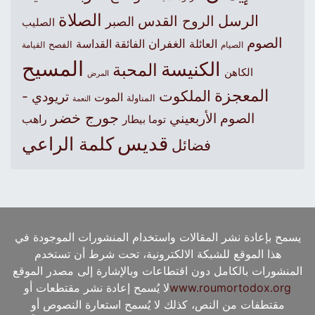
الصلاة
الرسل
الروح القدس
الصبر
الصليب
الصوم
الغفران
العائلة
الفائقة القداسة
الصيام
الفصح
القيامة
المسيح
الكنيسة
المحبة
الكاهن
المرض
المعجزة
الملكوت
تريودي -
الموت
المناولة
النعمة
جورج خضر
الصوم الأربعيني
راهب
توما بيطار
قديس
كلمة الراعي
فضائل
يسمح بإعادة نشر المقالات واستخدام المنشورات الموجودة في
هذا الموقع للشبكة الالكترونية، تحت شرط أن تستخدم
المنشورات بالكامل دون اقتطاعات وبالإشارة إلى مصدر الموقع
www.roumortodox.org
لا يُسمح إعادة نشر مقتطعات أو
مقتطفات من النص، كذلك لا يُسمح استعارة النصوص أو