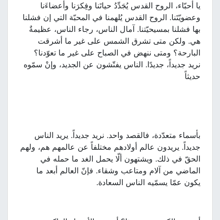
يا أحبّاء، الروح القدس يُجَدِّدُ حياتَنا وفِكرَنا وأعضاءَنا
وعضويّتَنا. الروح القدس يُلهمنا في المحبّة التي إن فشلنا
بها فشلنا بمسيحيّتنا. آمال الناس، رجاء الناس، عظيمةٌ
هي. ولكن متى تشرق الشمس على غير ما أشرقت
البارحة؟ ومتى ننهض في الصباح على غير ما تعوّدنا؟
نريد جديداً، جديدًا. الناس يفتّشون عن الجديد، وإنْ سمّوه
حديثاً
بأسماء متعدّدة، فالقصد واحد. نريد جديداً. يريد الناس
جديداً. يريدون عالم أولادهم مختلفاً عن عالمهم هم، ولهم
الحقّ في ذلك. ويشتهون ألّا يحمل الغد ما حمله في
الماضي من آلام ومتاعب وشقاء. فإنّ العالم أبعد ما
يكون عمّا يسمّيه الناس السعادة.