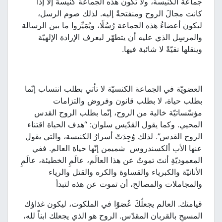
جماعة الكنيسة، ولا تكون هذه الجماعة كنيسةً إلّا إذا
كانت مجالَ الروح ومنفتحةً إليه. لذلك صوم الرسل،
ليكون أعضاءُ هذه الجماعة رُسُلًا، ويُمَيِّزوا ما بين الرسالة
والمرسِل الذي عليه أن يتطهّر ليعرف الإرادة الإلهيّة
وينقلها نقيّةً لا شائبة فيها.
العضويّة في الجماعة الكنسيّة لا تأتي بطلب انتساب إنّما
بطلب حياة، لا بطلب قانون وفروض والتزامات
مؤسّساتيّة خالية من الروح، إنّما بطلب الروح القدس
المحيي. وكما يقول القدّيس سلوان: “هدف الحياة اقتناء
الروح القدس”. لذلك وُجِدَتْ أسرارُ الكنيسة، والتي يقول
عنها الأب ألكسندروس شميمن إنّها حياة العالم. ففي
المعموديّةِ أنتَ تموتُ عن هذا العالَم، عالَمِ الخطيئة، عالَمِ
الأنانيّة والكبرياء والقساوة والكره والقتل والرياء
والمجاملات والمصالح، أن تموت عن هذه لتبدأ
قيامتك. العالم يجعلُكَ عُضوًا في الملكوت، ليكون غذاؤك
المسيح بالقربان المقدّس. الروح هو الذي يجعلك ابناً لله،