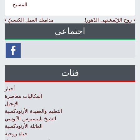
المسيح
Post navigation
روح الرّبّمشتهى الدّهور!.
مداميك العمل الكنسيّ
اجتماعي
فئات
أخبار
اشكاليات معاصرة
الإنجيل
التعليم والعقيدة الأرثوذكسية
الشيخ باييسيوس الآثوسي
العائلة الأرثوذكسية
حياة روحية