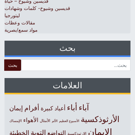
قديسين وشيوخ – حياة
قديسين وشيوخ- كلمات وشهادات
ليتورجيا
مقالات وعظات
مواد سمع/بصرية
بحث
 for:
العلامات
آباء
أباء
أفرام
إيمان
أعياد كبيرة
الأرثوذكسية
الأهواء
الأمثال
الأسبوع العظيم
الإمساك
الألم
الإيمان
التوبة
التواضع
الخطيئة
الارثوذكسية