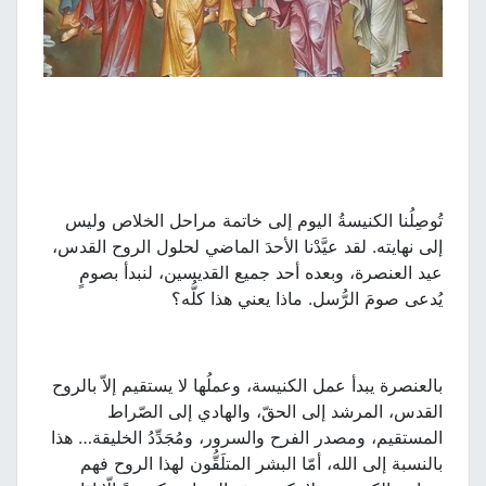
تُوصِلُنا الكنيسةُ اليوم إلى خاتمة مراحل الخلاص وليس
إلى نهايته. لقد عيَّدْنا الأحدَ الماضي لحلول الروح القدس،
عيد العنصرة، وبعده أحد جميع القديسين، لنبدأ بصومٍ
يُدعى صومَ الرُّسل. ماذا يعني هذا كلُّه؟
بالعنصرة يبدأ عمل الكنيسة، وعملُها لا يستقيم إلاّ بالروح
القدس، المرشد إلى الحقّ، والهادي إلى الصّراط
المستقيم، ومصدر الفرح والسرور، ومُجَدِّدُ الخليقة… هذا
بالنسبة إلى الله، أمّا البشر المتلَقُّون لهذا الروح فهم