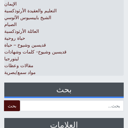
الإيمان
التعليم والعقيدة الأرثوذكسية
الشيخ باييسيوس الآثوسي
الصيام
العائلة الأرثوذكسية
حياة روحية
قديسين وشيوخ – حياة
قديسين وشيوخ- كلمات وشهادات
ليتورجيا
مقالات وعظات
مواد سمع/بصرية
بحث
 for:
العلامات