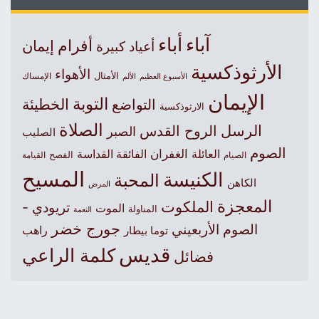
آباء
أباء
أفرام
إيمان
أعياد كبيرة
الأرثوذكسية
الأهواء
الأمثال
الأسبوع العظيم
الإمساك
الألم
الإيمان
التوبة
التواضع
الخطيئة
الارثوذكسية
الصلاة
الرسل
الروح القدس
الصبر
الصليب
الصوم
الغفران
العائلة
الفائقة القداسة
الصيام
الفصح
القيامة
المسيح
الكنيسة
المحبة
الكاهن
المرض
المعجزة
الملكوت
تريودي -
الموت
المناولة
النعمة
جورج خضر
الصوم الأربعيني
راهب
توما بيطار
قديس
كلمة الراعي
فضائل