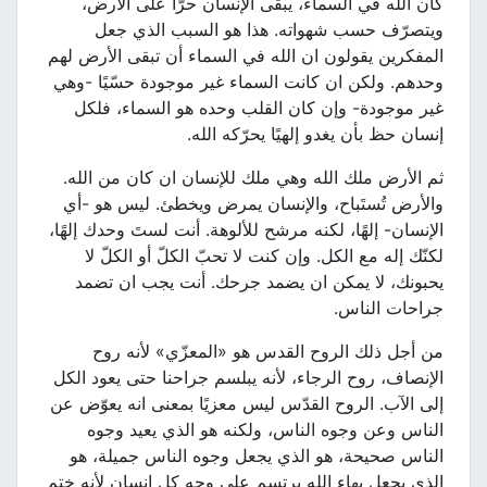
كان الله في السماء، يبقى الإنسان حرًّا على الأرض،
ويتصرّف حسب شهواته. هذا هو السبب الذي جعل
المفكرين يقولون ان الله في السماء أن تبقى الأرض لهم
وحدهم. ولكن ان كانت السماء غير موجودة حسّيًا -وهي
غير موجودة- وإن كان القلب وحده هو السماء، فلكل
إنسان حظ بأن يغدو إلهيًا يحرّكه الله.
ثم الأرض ملك الله وهي ملك للإنسان ان كان من الله.
والأرض تُستَباح، والإنسان يمرض ويخطئ. ليس هو -أي
الإنسان- إلهًا، لكنه مرشح للألوهة. أنت لستَ وحدك إلهًا،
لكنّك إله مع الكل. وإن كنت لا تحبّ الكلّ أو الكلّ لا
يحبونك، لا يمكن ان يضمد جرحك. أنت يجب ان تضمد
جراحات الناس.
من أجل ذلك الروح القدس هو «المعزّي» لأنه روح
الإنصاف، روح الرجاء، لأنه يبلسم جراحنا حتى يعود الكل
إلى الآب. الروح القدّس ليس معزيًا بمعنى انه يعوّض عن
الناس وعن وجوه الناس، ولكنه هو الذي يعيد وجوه
الناس صحيحة، هو الذي يجعل وجوه الناس جميلة، هو
الذي يجعل بهاء الله يرتسم على وجه كل إنسان لأنه ختم