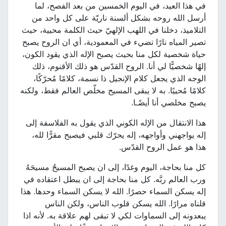
في هذا العيد، في اليوم الخمسين من بعد الفصح، لما
أرسل الله روحه بشكل ألسنة ناريّة على كل واحد من
التلاميذ، دخلنا في اللهب الإلهيّ حيث الكلمة محيية، حيث
تصير المياه نارًا تضيء في المعمودية، أي ان الروح يصبح
حياة شخصية لكل منا بحيث يصبح الإله الذي يقود الكون،
إلهًا شخصيًّا لي أنا. الروح القدّس هو ذلك الأقنوم، ذلك
الوجه الذي يجعل كلام الإنجيل ذا نسمة، كلامًا مُحرّكًا،
كلامًا مُحييًا. به لا يبقى المسيح مخلّص العالم فقط، ولكنه
يصبح مخلصي أنا أيضًـا.
هذا الانتقال من الإله الكوني الذي يقول به الفلاسفة إلى
إله يواجهني وأواجهه، إله يحرّك قلبي فيصبح مقرًّا لله،
هذا هو عمل الروح القدّس.
كل منا بحاجة، اليوم وغدًا، إلى ان يصبح المسيحُ مسيحَهُ
ورب العالم ربَّه. كل منا بحاجة إلى ان يبطل اعتقاده في
إله يسكن السماء حصرًا. الله لا يسكن السماء وحدها. هذا
قلناه مرارًا. الله يسكن قلوب الناس، ولكن الناس
يبعدونه إلى السماوات لكي لا تبقى لهم علاقة به. لأنه اذا