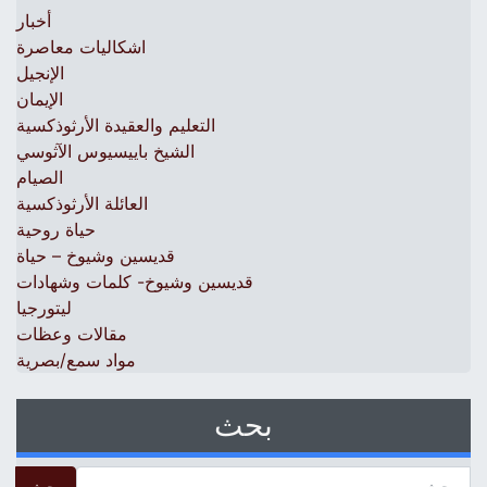
أخبار
اشكاليات معاصرة
الإنجيل
الإيمان
التعليم والعقيدة الأرثوذكسية
الشيخ باييسيوس الآثوسي
الصيام
العائلة الأرثوذكسية
حياة روحية
قديسين وشيوخ – حياة
قديسين وشيوخ- كلمات وشهادات
ليتورجيا
مقالات وعظات
مواد سمع/بصرية
بحث
 for: