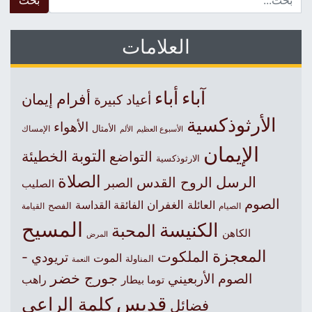
العلامات
آباء
أباء
أفرام
إيمان
أعياد كبيرة
الأرثوذكسية
الأهواء
الأمثال
الأسبوع العظيم
الإمساك
الألم
الإيمان
التوبة
التواضع
الخطيئة
الارثوذكسية
الصلاة
الرسل
الروح القدس
الصبر
الصليب
الصوم
الغفران
العائلة
الفائقة القداسة
الصيام
الفصح
القيامة
المسيح
الكنيسة
المحبة
الكاهن
المرض
المعجزة
الملكوت
تريودي -
الموت
المناولة
النعمة
جورج خضر
الصوم الأربعيني
راهب
توما بيطار
قديس
كلمة الراعي
فضائل