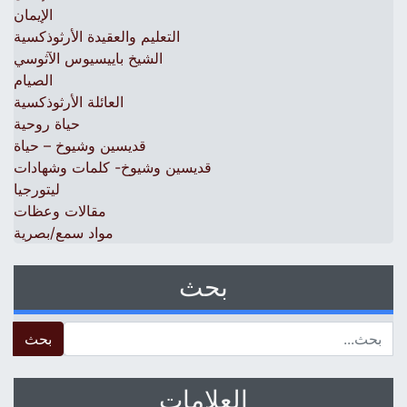
الإيمان
التعليم والعقيدة الأرثوذكسية
الشيخ باييسيوس الآثوسي
الصيام
العائلة الأرثوذكسية
حياة روحية
قديسين وشيوخ – حياة
قديسين وشيوخ- كلمات وشهادات
ليتورجيا
مقالات وعظات
مواد سمع/بصرية
بحث
 for:
العلامات