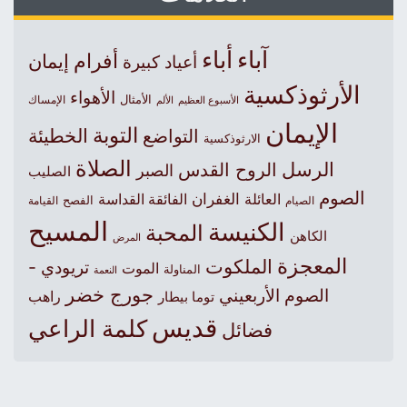
آباء
أباء
أفرام
إيمان
أعياد كبيرة
الأرثوذكسية
الأهواء
الأمثال
الأسبوع العظيم
الإمساك
الألم
الإيمان
التوبة
التواضع
الخطيئة
الارثوذكسية
الصلاة
الرسل
الروح القدس
الصبر
الصليب
الصوم
الغفران
العائلة
الفائقة القداسة
الصيام
الفصح
القيامة
المسيح
الكنيسة
المحبة
الكاهن
المرض
المعجزة
الملكوت
تريودي -
الموت
المناولة
النعمة
جورج خضر
الصوم الأربعيني
راهب
توما بيطار
قديس
كلمة الراعي
فضائل