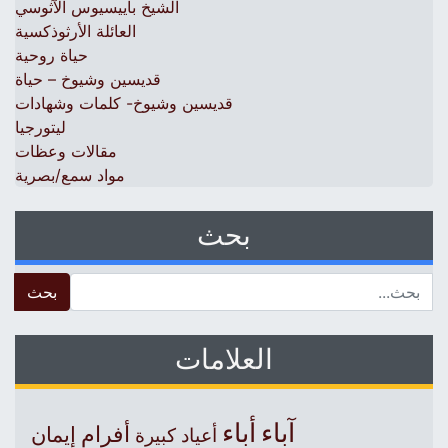
الشيخ باييسيوس الآثوسي
العائلة الأرثوذكسية
حياة روحية
قديسين وشيوخ – حياة
قديسين وشيوخ- كلمات وشهادات
ليتورجيا
مقالات وعظات
مواد سمع/بصرية
بحث
 for:
العلامات
آباء
أباء
أفرام
إيمان
أعياد كبيرة