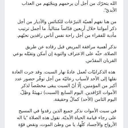
الله يتحرّك من أجل أن يرحمهم وينجّيَهم من العذاب
الأبديّ”.
من هنا نفهم أهميّة التبرّعات للكنائس والأديار من أجل
ذكر أمواتنا خلال أربعين قدّاساً متتالياً. ما أجمل ترتيب
مأدبة للفقراء من أجل راحة نفس أناس راقدين نحبّهم.
نذكر أهمية مرافقة المريض قبل رقاده عن طريق
الصلاة، حثّه على الاعتراف والتوبة إن أمكن وتقبّله بوعي
القربان المقدّس.
هذه الذكرانيّات تُعمل عادةً نهار السبت. وقد جرت العادة
نقلها إلى الأحد لأسباب رعائيّة من أجل توفّر حضور عدد
أكبر من المؤمنين، إلّا أنّ السبت يبقى مخصّصاً لذكر
الأموات الرّاقدين. اليوم السابع (السبت) تـهيئةٌ وظِلّ،
اليوم الثامن (الأحد) كمالٌ وحقيقة.
في سبت الأموات نذكر جميع الذين رقدوا في المسيح
على رجاء قيامة الحياة الأبديّة. نقول هذه الصلاة “يا اله
الأرواح والأجساد كلّها، يا من وطئ الموت، ونقض قوّة