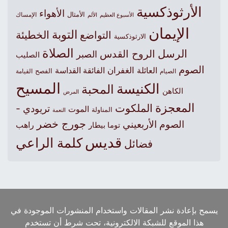
الأرثوذكسية
الأهواء
الأمثال
الأسبوع العظيم
الإمساك
الألم
الإيمان
التوبة
التواضع
الخطيئة
الارثوذكسية
الصلاة
الرسل
الروح القدس
الصبر
الصليب
الصوم
الغفران
العائلة
الفائقة القداسة
الصيام
الفصح
القيامة
المسيح
الكنيسة
المحبة
الكاهن
المرض
المعجزة
الملكوت
تريودي -
الموت
المناولة
النعمة
جورج خضر
الصوم الأربعيني
راهب
توما بيطار
قديس
كلمة الراعي
فضائل
يسمح بإعادة نشر المقالات واستخدام المنشورات الموجودة في
هذا الموقع للشبكة الالكترونية، تحت شرط أن تستخدم