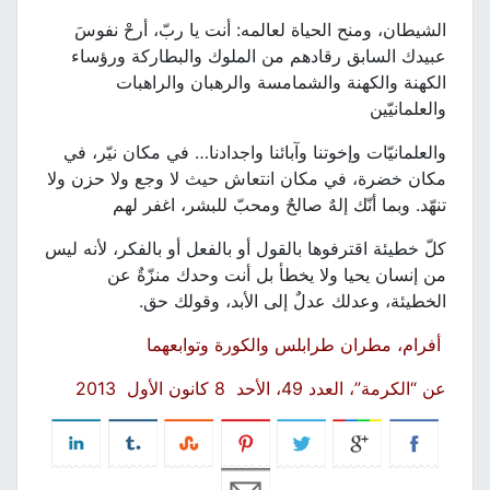
الشيطان، ومنح الحياة لعالمه: أنت يا ربّ، أرحْ نفوسَ
عبيدك السابق رقادهم من الملوك والبطاركة ورؤساء
الكهنة والكهنة والشمامسة والرهبان والراهبات
والعلمانيّين
والعلمانيّات وإخوتنا وآبائنا واجدادنا… في مكان نيّر، في
مكان خضرة، في مكان انتعاش حيث لا وجع ولا حزن ولا
تنهّد. وبما أنّك إلهٌ صالحٌ ومحبّ للبشر، اغفر لهم
كلّ خطيئة اقترفوها بالقول أو بالفعل أو بالفكر، لأنه ليس
من إنسان يحيا ولا يخطأ بل أنت وحدك منزّةٌ عن
الخطيئة، وعدلك عدلٌ إلى الأبد، وقولك حق.
أفرام، مطران طرابلس والكورة وتوابعهما
عن “الكرمة”، العدد 49، الأحد 8 كانون الأول 2013