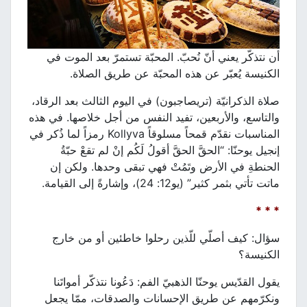
أن نتذكّر يعني أنّ نُحبّ. المحبّة تستمرّ بعد الموت في
الكنيسة يُعبّر عن هذه المحبّة عن طريق الصلاة.
صلاة الذكرانيّة (تريصاجبون) في اليوم الثالث بعد الرقاد،
والتاسع، والأربعين، تفيد النفس من أجل خلاصها. في هذه
المناسبات نقدّم قمحاً مسلوقاً Kollyva رمزاً لما ذُكر في
إنجيل يوحنّا: “الحقَّ الحقَّ أقولُ لَكُم إنْ لم تقعْ حبّةُ
الحنطةِ في الأرض وتَمُتْ فهي تبقى وحدها. ولكن إن
ماتت تأتي بثمر كثير” (يو12: 24)، وإشارةً إلى القيامة.
* * *
سؤال: كيف أصلّي للّذين رحلوا خاطئين أو من خارج
الكنيسة؟
يقول القدّيس يوحنّا الذهبيّ الفم: دَعُونا نتذكّر أمواتَنا
ونكرّمهم عن طريق الإحسانات والصدقات، ممّا يجعل