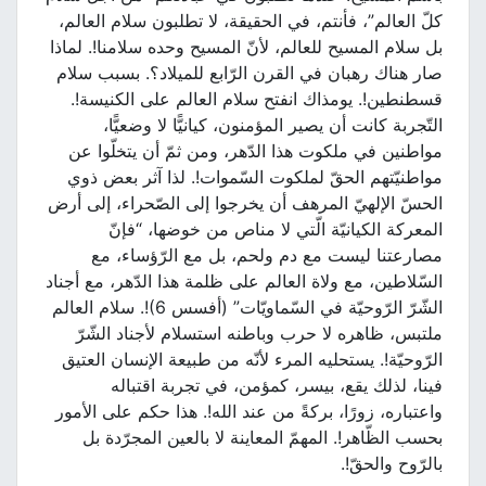
كلّ العالم”، فأنتم، في الحقيقة، لا تطلبون سلام العالم،
بل سلام المسيح للعالم، لأنّ المسيح وحده سلامنا!. لماذا
صار هناك رهبان في القرن الرّابع للميلاد؟. بسبب سلام
قسطنطين!. يومذاك انفتح سلام العالم على الكنيسة!.
التّجربة كانت أن يصير المؤمنون، كيانيًّا لا وضعيًّا،
مواطنين في ملكوت هذا الدّهر، ومن ثمّ أن يتخلّوا عن
مواطنيّتهم الحقّ لملكوت السّموات!. لذا آثر بعض ذوي
الحسّ الإلهيّ المرهف أن يخرجوا إلى الصّحراء، إلى أرض
المعركة الكيانيّة الّتي لا مناص من خوضها، “فإنّ
مصارعتنا ليست مع دم ولحم، بل مع الرّؤساء، مع
السّلاطين، مع ولاة العالم على ظلمة هذا الدّهر، مع أجناد
الشّرّ الرّوحيّة في السّماويّات” (أفسس 6)!. سلام العالم
ملتبس، ظاهره لا حرب وباطنه استسلام لأجناد الشّرّ
الرّوحيّة!. يستحليه المرء لأنّه من طبيعة الإنسان العتيق
فينا، لذلك يقع، بيسر، كمؤمن، في تجربة اقتباله
واعتباره، زورًا، بركةً من عند الله!. هذا حكم على الأمور
بحسب الظّاهر!. المهمّ المعاينة لا بالعين المجرّدة بل
بالرّوح والحقّ!.