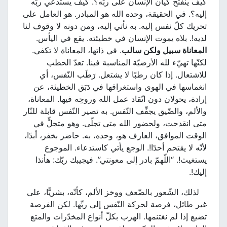
كيف ينفتح كيان الإنسان على ربّه؟. كيف يستدعي ربَّه
إليه؟. في الحقيقة، وحده الله هو المبادر. هو العامل على
تحريك كلّ نفس إليه. به نأتي إليه، ومن دونه لا وقوف لنا
لديه!. بلاه يموت الإنسان في خطيئته. يقع في اليأس.
المعاناة سبيل ولكن سالب
. في ذاتها، المعاناة لا تكفي.
لكنّها تهيّء لله الأرضيّة المناسبة فينا. تعدّ الحطب
للاشتعال. إذا كان رطبًا لا يشتعل. رَطَب النّفس، أي
انغماسها في الهوى واستغراقها في دَبَق الخطيئة، عن
إرادة، يحولان دون اتّقاد عمل الله وروحِه فيها. المعاناة،
والألم، والضّيق يجفِّف النّفس. به تصير النّفس قابلة للنّار
متى انقدحت، ولحضور الله متى تجلّى. وهو متجلٍّ في
الوقت الموافق، العارف هو، وحده، به. حاضر بخفر، أبدًا،
لأنّه لا يقتحم أحدًا!. الوجع يأتي كاستدعاء. الموجوع
يستغيث!. “اللّهمّ بادر إلى معونتي”. فيجيبك ربّك: هأنذا
إليك!.
لذلك، الشّعور بالضّعف ووخز الألم، كأنّه، بشريًّا، على
غير طائل، فرصة لحركة النّفس إلى ربِّها. لكن الفرصة
تضيع إذا لم نغتنمها. الهرب بكلّ أنواع المخدّرات والمتع