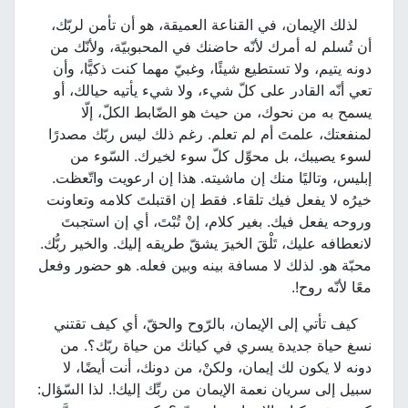
لذلك الإيمان، في القناعة العميقة، هو أن تأمن لربّك،
أن تُسلم له أمرك لأنّه حاضنك في المحبوبيّة، ولأنّك من
دونه يتيم، ولا تستطيع شيئًا، وغبيّ مهما كنت ذكيًّا، وأن
تعي أنّه القادر على كلّ شيء، ولا شيء يأتيه حيالك، أو
يسمح به من نحوك، من حيث هو الضّابط الكلّ، إلّا
لمنفعتك، علمتَ أم لم تعلم. رغم ذلك ليس ربّك مصدرًا
لسوء يصيبك، بل محوِّل كلّ سوء لخيرك. السّوء من
إبليس، وتاليًا منك إن ماشيته. هذا إن ارعويت واتّعظت.
خيرُه لا يفعل فيك تلقاء. فقط إن اقتبلتَ كلامه وتعاونت
وروحه يفعل فيك. بغير كلام، إنْ تُبْتَ، أي إن استجبتَ
لانعطافه عليك، تَلْقَ الخيرَ يشقّ طريقه إليك. والخير ربُّك.
محبّة هو. لذلك لا مسافة بينه وبين فعله. هو حضور وفعل
معًا لأنّه روح!.
كيف تأتي إلى الإيمان، بالرّوح والحقّ، أي كيف تقتني
نسغ حياة جديدة يسري في كيانك من حياة ربّك؟. من
دونه لا يكون لك إيمان، ولكنْ، من دونك، أنت أيضًا، لا
سبيل إلى سريان نعمة الإيمان من ربِّك إليك!. لذا السّؤال: