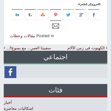
!.
الخروج إلى الصّحراء
Posted in
مقالات وعظات
Post navigation
الكهنوت في زمن الآلام
سفينتا العمرِ… مع يسوع!!…
اجتماعي
فئات
أخبار
اشكاليات معاصرة