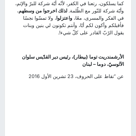
كما يسلكون، رتعنا في الكفر، لأنّه أيّة شركة للبرّ والإثم،
وأيّة شركة للنّور مع الظّلمة.
لذلك اخرجوا من وسطهم
،
في الفكر والمسرى، معًا،
واعتزلوا
، ولا تمسّوا نجسًا
فأقبلكم وأكون لكم أبًا، وأنتم تكونون لي بنين وبنات
يقول الرّبّ القادر على كلّ شيء!.
الأرشمندريت توما (بيطار)، رئيس دير القدّيس سلوان
الآثوسيّ، دوما – لبنان
عن “نقاط على الحروف، 23 تشرين الأول 2016