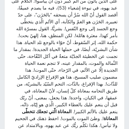
على الّذين يأتون من ألم كبير دون أن ييأسوا!. الكلام على
عبد يهوه، في نبوءة إشعياء (53)، فيه ما يصدم عميقًا،
أقصد القول أنّ الله سُرَّ أن يسحقه “بالحَزَن”، على حدّ
تعبيره. الحَزَن هو الغمّ والكآبة، أي الألم الّذي يتخطّى
وجع الجسد إلى وجع النّفس!. بشريًّا، القول بمسرّة الله
بأمر كهذا، معثرة هائلة!. لكن المنطق، هنا، إلهيّ بحت!.
حكمة الله، إثر السّقوط، أنّ حوّاء بالوجع تلد الحياة. هذا
شأن البشريّة، أيضًا، في حملها الحياة الجديدة!. بمقدار ما
نجمت عن الخطيئة الجدّيّة متعةٌ في أكل التّفّاحة، حتّى
الثّمالة والموت، بالمقدار عينه، لا تنجم نعمة الحياة
الجديدة إلّا عن الألم، في الرّجاء، حتّى الموت!. هذا
مضمون صليب المسيح، هذا هو الإفراغ الإراديّ الكامل
للذّات!. بهذا الإفراغ، بالذّات، التحم السّيّد بالبشريّة، من
طريق التحامه بمعاناة كلّ إنسان، لأنّ المعاناة، في
عمقها، في الكيان، واحدة!. هذا يجعل، بمعنى، أنّ ربّك
قبل أن ينعم عليك بالعطاء الكبير، الّذي هو إيّاه، ذاتُه،
ينعم عليك بالألم الكبير!.
المعاناة الّتي تجعلك تتخطّى
المعاناة
!. وطئ الموت بالموت!. احفظ ذهنك في الجحيم
ولا تيأس!. هكذا تكلّم ربُّك عن عبد يهوه، وبالامتداد عن