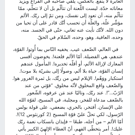
العابرة لا ينفع. بالعكس، يلقي صاحبه في الفراغ ويزيد
معاناته حدّة. ليست اللّعنة أن تتألّم بل أن لا تتعلّم، ممّا
تتألّم منه، أن تعود إلى نفسك، ومن ثمّ إلى ربّك. الألم
مؤشِّر علّة، والعلّة أن تحسب أنّك قادر على أن تحيا من
دون الله. لأنّك نأيت عنه تعاني، حتّى في الجسد. منه،
وحده، العافية. وهو، وحده، السّلام في الحقّ.
في العالم، الضّعف عيب. يخفيه النّاس بما أُوتوا. القوّة،
عندهم، هي الفضيلة. أمّا الألم فلعنة!. يخوضون أقسى
المعارك لإزالة الألم، أو أقلّه تخديره!. المأمول عندهم
إنسان القوّة، حياة بلا ألم، وصولًا إلى بشريّة بلا موت!.
استكبار ووَهْم!. الإيلام ليس من ربِّك، بل ثمرة الغرور هو!.
والضّعف واقع المخلوق لأنّه مخلوق. “قوّتي من عند
الرّبّ…”!. عند ربّك، وتاليًا عند مَن عرفوه، الشّعور
بالضّعف مدعاة للفخر، ومجلبة، في المسيح، لقوّة الله
على الإنسان. أفتخر، بالحري، بضعفي، على قولة بولس
الرّسول، لكي تحلّ عليّ قوّة المسيح (2 كورنثوس 12)!.
أمّا الألم – من أجله، طبعًا – فإيذان بانسكاب نعمة ربّك
عليك!. أمر يتخطّى الفهم، أنّ العطاء الإلهيّ الكبير يأتي