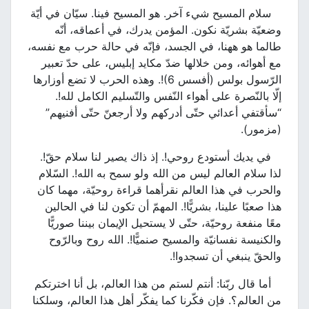
سلام المسيح شيء آخر. هو المسيح فينا. سيّان في أيّة
وضعيّة بشريّة نكون. المؤمن يدرك، في أعماقه، أنّه
طالما هو ههنا، في الجسد، فإنّه في حالة حرب مع نفسه،
مع أهوائه، ومن خلالها ضدّ مكايد إبليس، على حدّ تعبير
الرّسول بولس (أفسس 6)!. وهذه الحرب لا تضع أوزارها
إلّا بالنّصرة على أهواء النّفس والتّسليم الكامل لله!.
“سأقتفي أعدائي حتّى أدركهم ولا أرجعنّ حتّى أفنيهم”
(مزمور).
في يديك أستودع روحي!. إذ ذاك يصير لنا سلام حقّ!.
لذا سلام العالم ليس من الله ولو سمح به الله!. السّلام
والحرب في هذا العالم نقرأهما قراءة روحيّة، مهما كان
هذا صعبًا علينا، بشريًّا!. المهمّ أن تكون لنا في الحالين
معًا منفعة روحيّة، حتّى لا يستحيل الإيمان بيننا صوريًّا
والكنيسة نفسانيّة والمسيح صنميًّا!. الله روح وبالرّوح
والحقّ ينبغي أن تسجدوا!.
أما قال ربّنا: أنتم لستم من هذا العالم، بل أنا اخترتكم
من العالم؟. فإن فكّرنا كما يفكّر أهل هذا العالم، وسلكنا