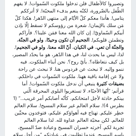
وتصيروا كالأطفال فلن تدخلوا ملكوت السّموات!. لا يفهم
الطّفل بالضّرورة، لكنّه ينعم بدفء المحبّة!. لا أترككم
يتامى!. هأنذا معكم كلّ الأيّام إلى منتهى الدّهر!. هكذا كلّ
مَن سلك بالإيمان!. شعرة من رؤوسكم لا تسقط إلّا بإذن
أبيكم السّماويّ!. إن كان الله معنا فمَن علينا؟. فآراكم
وتطمئن قلوبكم!.
الجحيم أن تكون وحيدًا
،
ولو في الجنّة
،
والجنّة أن تعي
،
في الكيان
،
أنّ الله معنا
،
ولو في الجحيم
!.
لذا، ليس ما يحدث لنا، في هذا الدّهر، هو ما يحدّد المصير،
بل كيف نتعاطاه؟. بأيّ روح؟. نحن أبناء الملكوت. فيه
ننمو وإليه. لا نبحث عن فردوس هنا. لا نبحث عن راحة
ولا عن إقامة باقية ههنا. ملكوت السّموات في داخلكم.
بضيقات كثيرة
ينبغي أن ندخل ملكوت السّموات!. أما
قرأتم: “أيّها الأحبّاء. لا تستغربوا البلوى المحرقة الّتي
بينكم حادثة لأجل امتحانكم، كأنّه أصابكم أمر غريب…” (1
بطرس 4)!. سلام العالم غير سلام المسيح!. سلام العالم
خطِر عليكم. تهتاج فيه أهواؤكم عليكم، فتوجَدون محبِّين
للعالم. لكن محبّة العالم عداوة لله. لذا سلام العالم
تجربة لكم. آخرته خسران المسيح وعبادة ضدّ المسيح،
باسم المسيح. عندما تطلبون في عبادتكم “من أجل سلام