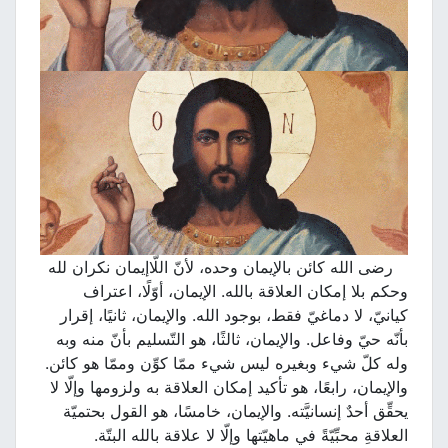
رضى الله كائن بالإيمان وحده، لأنّ اللّاإيمان نكران لله
وحكم بلا إمكان العلاقة بالله. الإيمان، أوّلًا، اعتراف
كيانيّ، لا دماغيّ فقط، بوجود الله. والإيمان، ثانيًا، إقرار
بأنّه حيّ وفاعل. والإيمان، ثالثًا، هو التّسليم بأنّ منه وبه
وله كلّ شيء وبغيره ليس شيء ممّا كوِّن وممّا هو كائن.
والإيمان، رابعًا، هو تأكيد إمكان العلاقة به ولزومها وإلّا لا
يحقِّق أحدٌ إنسانيَّته. والإيمان، خامسًا، هو القول بحتميّة
العلاقةِ محبِّيّةً في ماهيّتها وإلّا لا علاقة بالله البتّة.