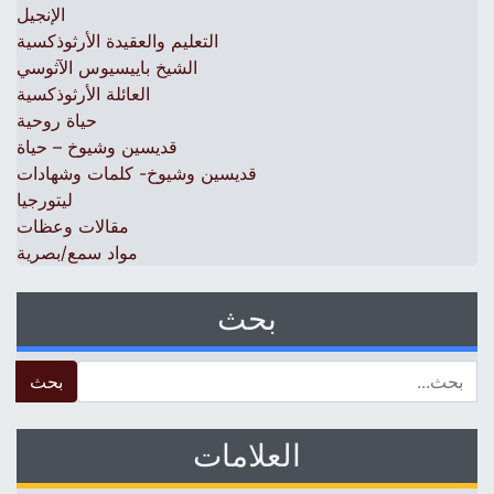
الإنجيل
التعليم والعقيدة الأرثوذكسية
الشيخ باييسيوس الآثوسي
العائلة الأرثوذكسية
حياة روحية
قديسين وشيوخ – حياة
قديسين وشيوخ- كلمات وشهادات
ليتورجيا
مقالات وعظات
مواد سمع/بصرية
بحث
 for:
العلامات