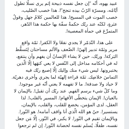
عبيد يهوه، أنّه “إن جعل نفسه ذبيحة إثم يرى نسلًا تطول
أيّامُه، ومسرّة الرّبّ بيده تنجح”!. هذا خصب الصّليب،
خصب الموت في المسيح!. هذا للعالمين كلامُ جهل وقولُ
عثرةٍ، لكنّه عند ربّك حكمةٌ سفّهَ بها حكمة هذا الدّهر،
المتمرِّغ في حمأة المعصية!.
على هذا، التّذمّر لا يجدي نفعًا ولا الكفر!. ثمّة واقع
مرير وثمّة تدبير إلهيّ!. الضّعف والألم مساحتان لِتَسقُّط
البَركة!. وربّك، حين لا يشاء الإنسانُ أن يفهم وأن ينتفع،
له في أحكامه مداخل إلى النّفس لا يعي كنهَها إلّا الّذين
يختبرونها. ليس شيء منك وإليك إلّا إصبع ربّك فيه
التماسَ خلاصِك. ثمّة قراءة إلهيّة لما يجري وأخرى دهريّة.
لا حياد ولا صدفة!. ما لا تفهمه لا يعني أنّه غير موجود!.
وما كلّ شيء برسم الفهم. عند ربّك أن تقبل!. بالإيمان لا
بالعيان!. الإيمان يتخطّى الأفهام!. المسير بالقلب!. لذا
العقل، لدى المؤمن، يخضع للقلب، والقلب، بالإيمان،
يستسير!. حيّ هو الله الّذي أنا واقف أمامه!. هو النّور!.
وبالإيمان تقيم في النّور!. لا يكبر، في النّور، إلّا مَن جعل
نفسه، طفلًا، يُسلم نفسه لحضانة النّور!. إن لم ترجعوا