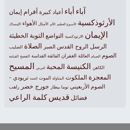
آباء
أباء
أفرام
إيمان
أعياد كبيرة
الأرثوذكسية
الأهواء
الأمثال
الأسبوع العظيم
الإمساك
الألم
الإيمان
التوبة
التواضع
الخطيئة
الارثوذكسية
الصلاة
الرسل
الروح القدس
الصبر
الصليب
الصوم
الغفران
العائلة
الفائقة القداسة
الصيام
الفصح
القيامة
المسيح
الكنيسة
المحبة
الكاهن
المرض
المعجزة
الملكوت
تريودي -
الموت
المناولة
النعمة
جورج خضر
الصوم الأربعيني
راهب
توما بيطار
قديس
كلمة الراعي
فضائل