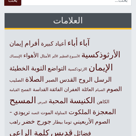
العلامات
آباء
أباء
أفرام
إيمان
أعياد كبيرة
الأرثوذكسية
الأهواء
الأمثال
الأسبوع العظيم
الإمساك
الألم
الإيمان
التوبة
التواضع
الخطيئة
الارثوذكسية
الصلاة
الرسل
الروح القدس
الصبر
الصليب
الصوم
الغفران
العائلة
الفائقة القداسة
الصيام
الفصح
القيامة
المسيح
الكنيسة
المحبة
الكاهن
المرض
المعجزة
الملكوت
تريودي -
الموت
المناولة
النعمة
جورج خضر
الصوم الأربعيني
راهب
توما بيطار
قديس
كلمة الراعي
فضائل