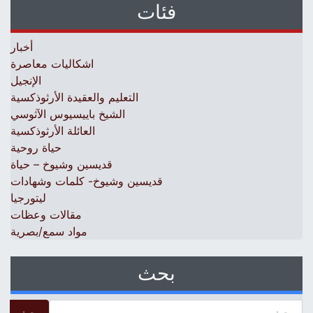
فئات
أخبار
اشكاليات معاصرة
الإنجيل
التعليم والعقيدة الأرثوذكسية
الشيخ باييسيوس الآثوسي
العائلة الأرثوذكسية
حياة روحية
قديسين وشيوخ – حياة
قديسين وشيوخ- كلمات وشهادات
ليتورجيا
مقالات وعظات
مواد سمع/بصرية
بحث
 for: